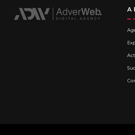
A
Ag
Exp
Act
Suc
Co