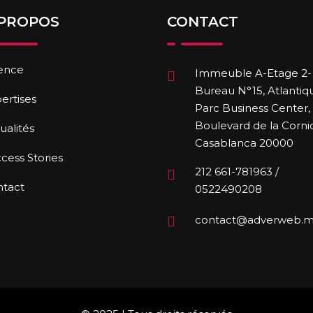
 PROPOS
CONTACT
ence
Immeuble A-Etage 2-
Bureau N°15, Atlantiq
ertises
Parc Business Center,
Boulevard de la Corni
ualités
Casablanca 20000
cess Stories
212 661-781963 /
ntact
0522490208
contact@adverweb.