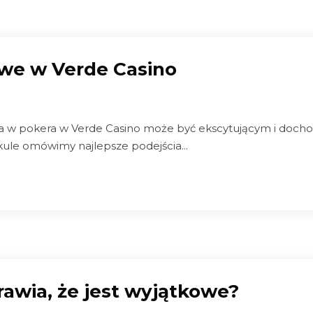
owe w Verde Casino
Gra w pokera w Verde Casino może być ekscytującym i do
kule omówimy najlepsze podejścia...
rawia, że jest wyjątkowe?