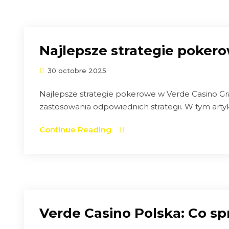
Najlepsze strategie poker
30 octobre 2025
Najlepsze strategie pokerowe w Verde Casino 
zastosowania odpowiednich strategii. W tym arty
Continue Reading
Verde Casino Polska: Co sp