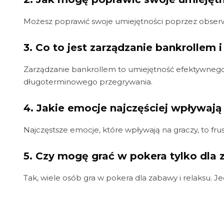
Możesz poprawić swoje umiejętności poprzez obserwac
3. Co to jest zarządzanie bankrollem 
Zarządzanie bankrollem to umiejętność efektywnego 
długoterminowego przegrywania.
4. Jakie emocje najczęściej wpływają
Najczęstsze emocje, które wpływają na graczy, to fr
5. Czy mogę grać w pokera tylko dla
Tak, wiele osób gra w pokera dla zabawy i relaksu. J