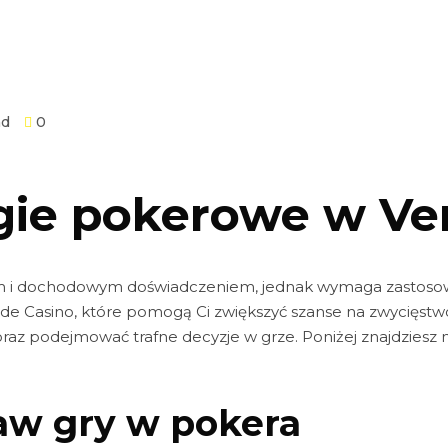
nd
0
egie pokerowe w Ve
m i dochodowym doświadczeniem, jednak wymaga zastosowan
de Casino, które pomogą Ci zwiększyć szanse na zwycięst
raz podejmować trafne decyzje w grze. Poniżej znajdziesz n
taw gry w pokera