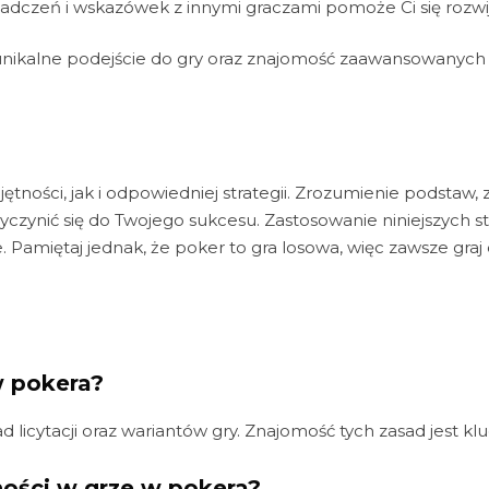
czeń i wskazówek z innymi graczami pomoże Ci się rozwij
nikalne podejście do gry oraz znajomość zaawansowanych 
ości, jak i odpowiedniej strategii. Zrozumienie podstaw, 
czynić się do Twojego sukcesu. Zastosowanie niniejszych st
Pamiętaj jednak, że poker to gra losowa, więc zawsze graj
w pokera?
d licytacji oraz wariantów gry. Znajomość tych zasad jest 
ości w grze w pokera?