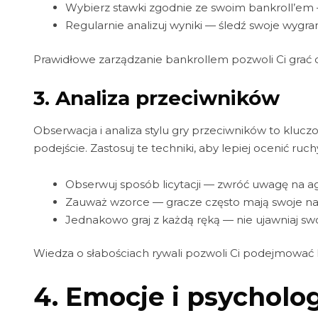
Wybierz stawki zgodnie ze swoim bankroll’em 
Regularnie analizuj wyniki — śledź swoje wygra
Prawidłowe zarządzanie bankrollem pozwoli Ci grać dł
3. Analiza przeciwników
Obserwacja i analiza stylu gry przeciwników to klucz
podejście. Zastosuj te techniki, aby lepiej ocenić ru
Obserwuj sposób licytacji — zwróć uwagę na a
Zauważ wzorce — gracze często mają swoje na
Jednakowo graj z każdą ręką — nie ujawniaj swo
Wiedza o słabościach rywali pozwoli Ci podejmować 
4. Emocje i psycholo