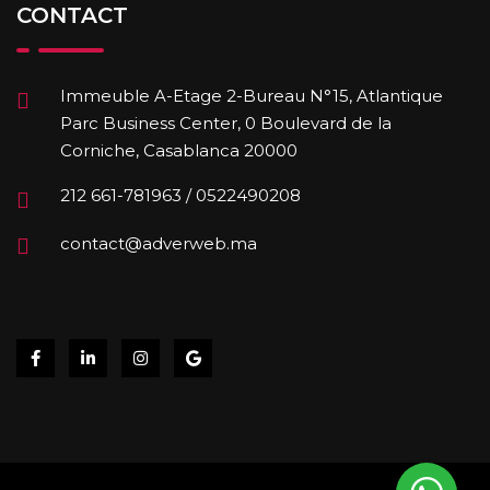
CONTACT
Immeuble A-Etage 2-Bureau N°15, Atlantique
Parc Business Center, 0 Boulevard de la
Corniche, Casablanca 20000
212 661-781963 / 0522490208
contact@adverweb.ma