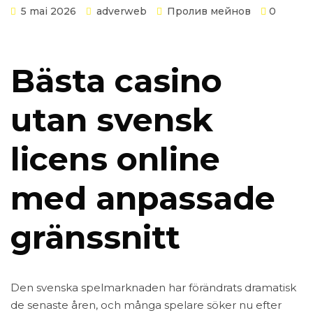
5 mai 2026
adverweb
Пролив мейнов
0
Bästa casino
utan svensk
licens online
med anpassade
gränssnitt
Den svenska spelmarknaden har förändrats dramatisk
de senaste åren, och många spelare söker nu efter