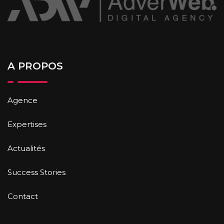
A PROPOS
Agence
Expertises
Actualités
Success Stories
Contact