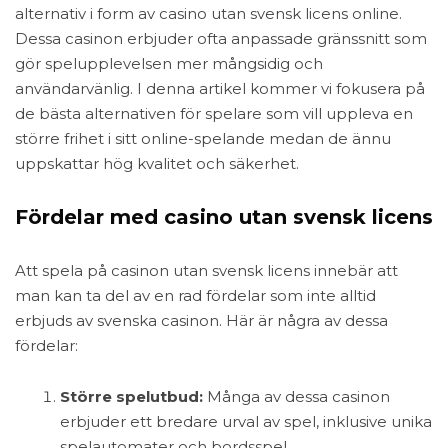
alternativ i form av casino utan svensk licens online.
Dessa casinon erbjuder ofta anpassade gränssnitt som
gör spelupplevelsen mer mångsidig och
användarvänlig. I denna artikel kommer vi fokusera på
de bästa alternativen för spelare som vill uppleva en
större frihet i sitt online-spelande medan de ännu
uppskattar hög kvalitet och säkerhet.
Fördelar med casino utan svensk licens
Att spela på casinon utan svensk licens innebär att
man kan ta del av en rad fördelar som inte alltid
erbjuds av svenska casinon. Här är några av dessa
fördelar:
Större spelutbud:
Många av dessa casinon
erbjuder ett bredare urval av spel, inklusive unika
spelautomater och bordsspel.