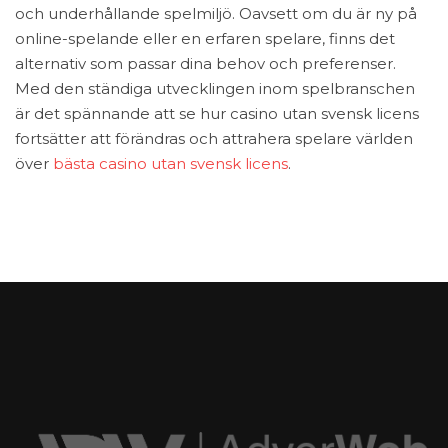
och underhållande spelmiljö. Oavsett om du är ny på
online-spelande eller en erfaren spelare, finns det
alternativ som passar dina behov och preferenser.
Med den ständiga utvecklingen inom spelbranschen
är det spännande att se hur casino utan svensk licens
fortsätter att förändras och attrahera spelare världen
över
bästa casino utan svensk licens
.