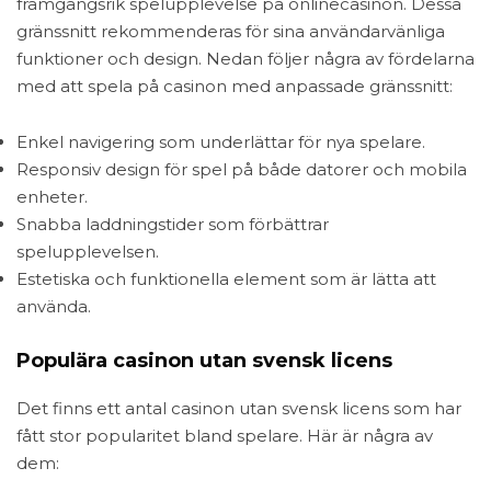
framgångsrik spelupplevelse på onlinecasinon. Dessa
gränssnitt rekommenderas för sina användarvänliga
funktioner och design. Nedan följer några av fördelarna
med att spela på casinon med anpassade gränssnitt:
Enkel navigering som underlättar för nya spelare.
Responsiv design för spel på både datorer och mobila
enheter.
Snabba laddningstider som förbättrar
spelupplevelsen.
Estetiska och funktionella element som är lätta att
använda.
Populära casinon utan svensk licens
Det finns ett antal casinon utan svensk licens som har
fått stor popularitet bland spelare. Här är några av
dem: