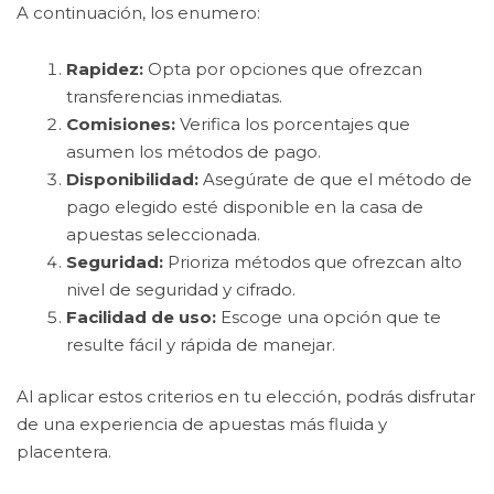
A continuación, los enumero:
Rapidez:
Opta por opciones que ofrezcan
transferencias inmediatas.
Comisiones:
Verifica los porcentajes que
asumen los métodos de pago.
Disponibilidad:
Asegúrate de que el método de
pago elegido esté disponible en la casa de
apuestas seleccionada.
Seguridad:
Prioriza métodos que ofrezcan alto
nivel de seguridad y cifrado.
Facilidad de uso:
Escoge una opción que te
resulte fácil y rápida de manejar.
Al aplicar estos criterios en tu elección, podrás disfrutar
de una experiencia de apuestas más fluida y
placentera.