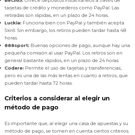
Bet365:
Ofrece depósitos instantáneos a través de
tarjetas de crédito y monederos como PayPal. Las
retiradas son rápidas, en un plazo de 24 horas.
Luckia:
Funciona bien con PayPal y también acepta
Skrill. Sin embargo, los retiros pueden tardar hasta 48
horas.
888sport:
Buenas opciones de pago, aunque hay una
pequeña comisión al usar PayPal. Los retiros son en
general bastante rápidos, en un plazo de 24 horas.
Codere:
Permite el uso de tarjetas y transferencias,
pero es una de las más lentas en cuanto a retiros, que
pueden tardar hasta 72 horas.
Criterios a considerar al elegir un
método de pago
Es importante que, al elegir una casa de apuestas y su
método de pago, se tomen en cuenta ciertos criterios.