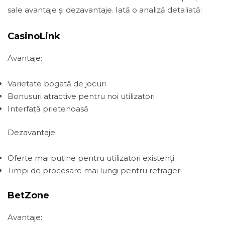
sale avantaje și dezavantaje. Iată o analiză detaliată:
CasinoLink
Avantaje:
Varietate bogată de jocuri
Bonusuri atractive pentru noi utilizatori
Interfață prietenoasă
Dezavantaje:
Oferte mai puține pentru utilizatori existenți
Timpi de procesare mai lungi pentru retrageri
BetZone
Avantaje: