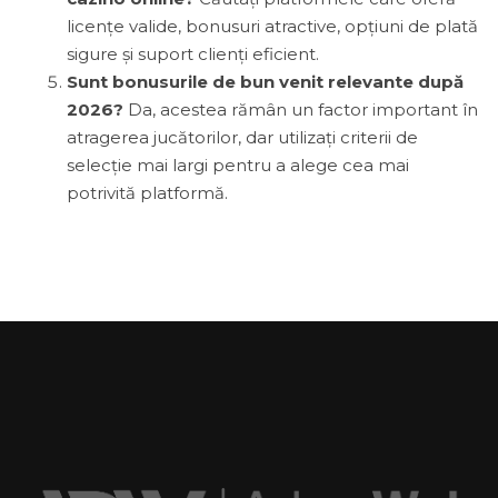
licențe valide, bonusuri atractive, opțiuni de plată
sigure și suport clienți eficient.
Sunt bonusurile de bun venit relevante după
2026?
Da, acestea rămân un factor important în
atragerea jucătorilor, dar utilizați criterii de
selecție mai largi pentru a alege cea mai
potrivită platformă.