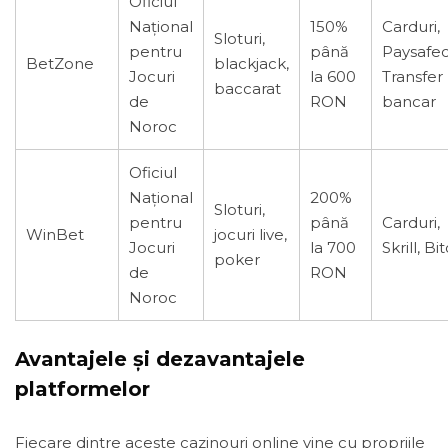
Oficiul
Național
150%
Carduri,
Sloturi,
pentru
până
Paysafec
BetZone
blackjack,
Jocuri
la 600
Transfer
baccarat
de
RON
bancar
Noroc
Oficiul
Național
200%
Sloturi,
pentru
până
Carduri,
WinBet
jocuri live,
Jocuri
la 700
Skrill, Bi
poker
de
RON
Noroc
Avantajele și dezavantajele
platformelor
Fiecare dintre aceste cazinouri online vine cu propriile