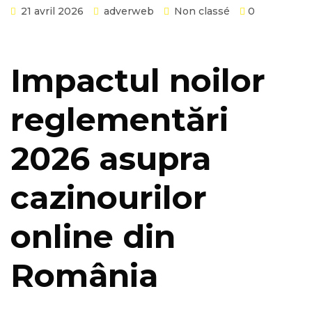
21 avril 2026
adverweb
Non classé
0
Impactul noilor
reglementări
2026 asupra
cazinourilor
online din
România