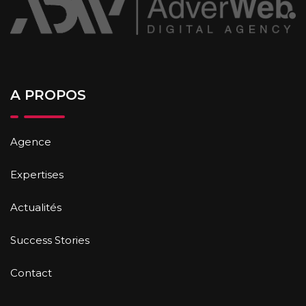
A PROPOS
Agence
Expertises
Actualités
Success Stories
Contact