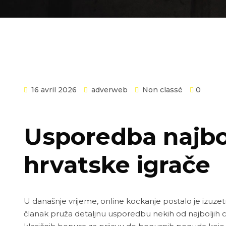
16 avril 2026
adverweb
Non classé
0
Usporedba najbo
hrvatske igrače
U današnje vrijeme, online kockanje postalo je izuze
članak pruža detaljnu usporedbu nekih od najboljih c