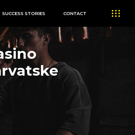
SUCCESS STORIES
CONTACT
asino
hrvatske