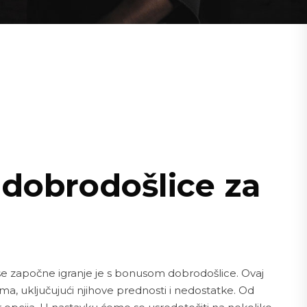
 dobrodošlice za
 se započne igranje je s bonusom dobrodošlice. Ovaj
a, uključujući njihove prednosti i nedostatke. Od