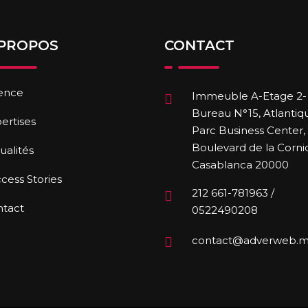
 PROPOS
CONTACT
ence
Immeuble A-Etage 2-
Bureau N°15, Atlantiq
ertises
Parc Business Center,
Boulevard de la Corni
ualités
Casablanca 20000
cess Stories
212 661-781963 /
ntact
0522490208
contact@adverweb.