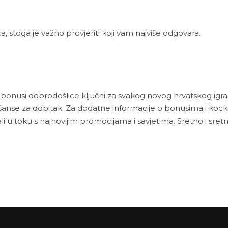
sa, stoga je važno provjeriti koji vam najviše odgovara.
o bonusi dobrodošlice ključni za svakog novog hrvatskog igr
 šanse za dobitak. Za dodatne informacije o bonusima i kock
ali u toku s najnovijim promocijama i savjetima. Sretno i sretn