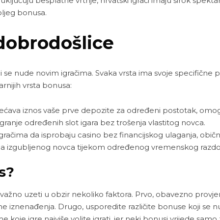
ključuju besplatne vrtnje, hrvatski igrači imaju širok spekt
oljeg bonusa.
dobrodošlice
 se nude novim igračima. Svaka vrsta ima svoje specifične pr
rnijih vrsta bonusa:
ćava iznos vaše prve depozite za određeni postotak, omogu
anje određenih slot igara bez trošenja vlastitog novca.
ačima da isprobaju casino bez financijskog ulaganja, običn
ela izgubljenog novca tijekom određenog vremenskog razdo
s?
važno uzeti u obzir nekoliko faktora. Prvo, obavezno provjer
nenađenja. Drugo, usporedite različite bonuse koji se nude u
oje igre najviše volite igrati, jer neki bonusi vrijede samo