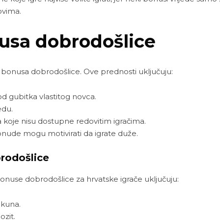
ovima.
usa dobrodošlice
o bonusa dobrodošlice. Ove prednosti uključuju:
d gubitka vlastitog novca.
edu.
koje nisu dostupne redovitim igračima.
ponude mogu motivirati da igrate duže.
brodošlice
bonuse dobrodošlice za hrvatske igrače uključuju:
 kuna.
ozit.