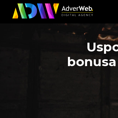
Uspo
bonusa 