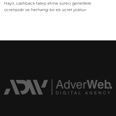
Hayır, cashback talep etme süreci genellikle
ücretsizdir ve herhangi bir ek ücret yoktur.