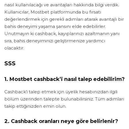
nasıl kullanılacağı ve avantajları hakkında bilgi verdik.
Kullanıcılar, Mostbet platformunda bu fırsatı
değerlendirmek için gerekli adımları atarak avantajlı bir
bahis deneyimi yaşama şansını elde edebilirler.
Unutmayın ki cashback, kayıplarınızı azaltmanın yanı
sıra, bahis deneyiminizi geliştirmenize yardımcı
olacaktır.
SSS
1. Mostbet cashback’i nasıl talep edebilirim?
Cashback’i talep etmek için üyelik hesabınızdan ilgili
bölüm üzerinden talepte bulunabilirsiniz. Tüm adımları
takip ettiğinizden emin olun.
2. Cashback oranları neye göre belirlenir?