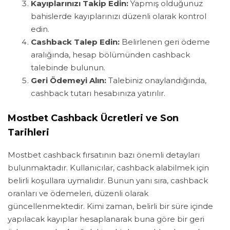
Kayıplarınızı Takip Edin:
Yapmış olduğunuz
bahislerde kayıplarınızı düzenli olarak kontrol
edin.
Cashback Talep Edin:
Belirlenen geri ödeme
aralığında, hesap bölümünden cashback
talebinde bulunun.
Geri Ödemeyi Alın:
Talebiniz onaylandığında,
cashback tutarı hesabınıza yatırılır.
Mostbet Cashback Ücretleri ve Son
Tarihleri
Mostbet cashback fırsatının bazı önemli detayları
bulunmaktadır. Kullanıcılar, cashback alabilmek için
belirli koşullara uymalıdır. Bunun yanı sıra, cashback
oranları ve ödemeleri, düzenli olarak
güncellenmektedir. Kimi zaman, belirli bir süre içinde
yapılacak kayıplar hesaplanarak buna göre bir geri