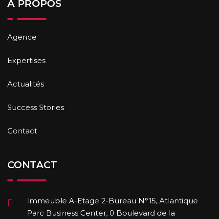
A PROPOS
Agence
Expertises
Actualités
Success Stories
Contact
CONTACT
Immeuble A-Etage 2-Bureau N°15, Atlantique
Parc Business Center, 0 Boulevard de la