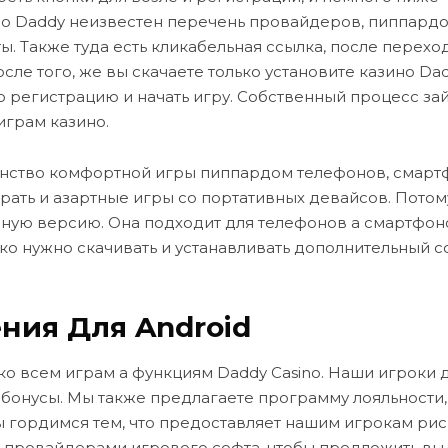
о Daddy неизвестен перечень провайдеров, пиппардо
. Также туда есть кликабельная ссылка, после перех
осле того, же вы скачаете только установите казино D
ю регистрацию и начать игру. Собственный процесс за
играм казино.
нство комфортной игры пиппардом телефонов, смартф
рать и азартные игры со портативных девайсов. Потом
ную версию. Она подходит для телефонов а смартфоно
лько нужно скачивать и устанавливать дополнительны
ния Для Android
ко всем играм а функциям Daddy Casino. Наши игроки 
 бонусы. Мы также предлагаете программу лояльности, 
Мы гордимся тем, что предоставляет нашим игрокам р
ими провайдерами игрового софта, чтобы предложить в