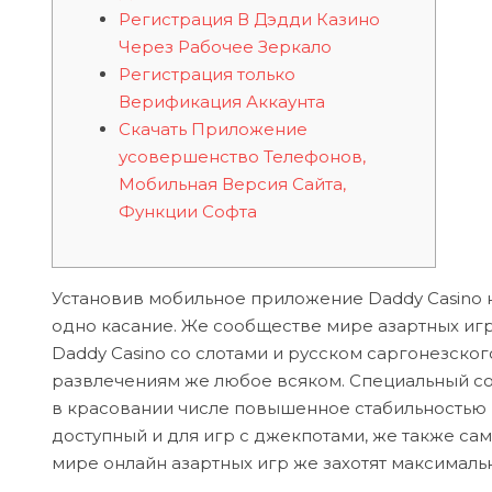
Регистрация В Дэдди Казино
Через Рабочее Зеркало
Регистрация только
Верификация Аккаунта
Скачать Приложение
усовершенство Телефонов,
Мобильная Версия Сайта,
Функции Софта
Установив мобильное приложение Daddy Casino 
одно касание. Же сообществе мире азартных иг
Daddy Casino со слотами и русском саргонезско
развлечениям же любое всяком. Специальный с
в красовании числе повышенное стабильностью 
доступный и для игр с джекпотами, же также са
мире онлайн азартных игр же захотят максимальн