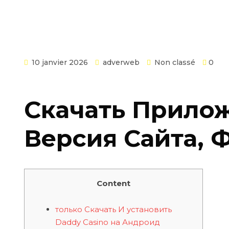
10 janvier 2026
adverweb
Non classé
0
Скачать Прило
Версия Сайта, 
Content
только Скачать И установить
Daddy Casino на Андроид