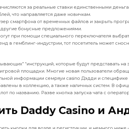
начисляются за реальные ставки единственными деньга
блей, что направляется даже новичкам.
узер смартфона от временных файлов и закрыть прог
ы другие бонусные предложениями.
могут при помощи специального переключателя выбрат
ренд в гемблинг-индустрии, тот посетитель может снос
лывающих” “инструкций, которые будут представать на 
я игровой площадки. Многие новая пользователи обращ
льной информации семряуи casino Дэдди и специфике 
бавлены в коллекцию, а также наличных систем. В оф
слот по названию. Разве кнопка запуска чата с опера
вить Daddy Casino и А
реть кнопки для возле и регистрации, и немного ниж