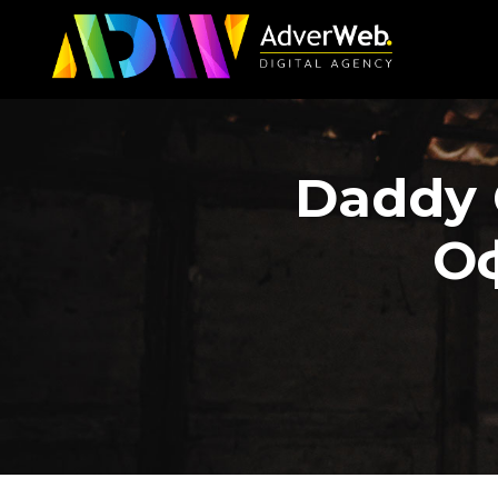
Daddy 
О