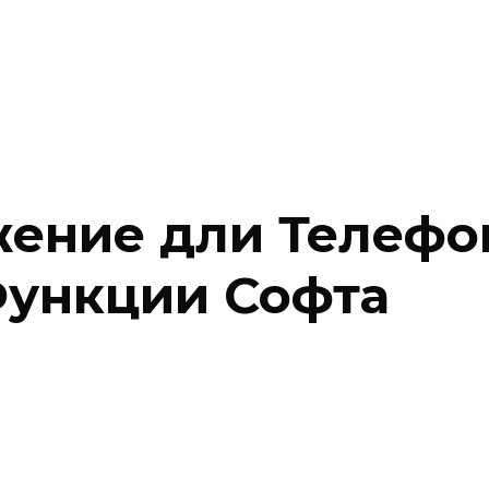
жение дли Телефо
Функции Софта