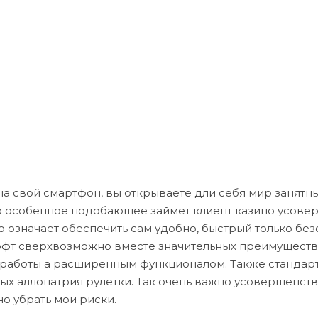
на свой смартфон, вы открываете дли себя мир занятн
р особенное подобающее займет клиент казино усове
го означает обеспечить сам удобно, быстрый только б
офт сверхвозможно вместе значительных преимуществ 
работы а расширенным функционалом. Также стандарт
мых аллопатрия рулетки. Так очень важно усовершенств
о убрать мои риски.