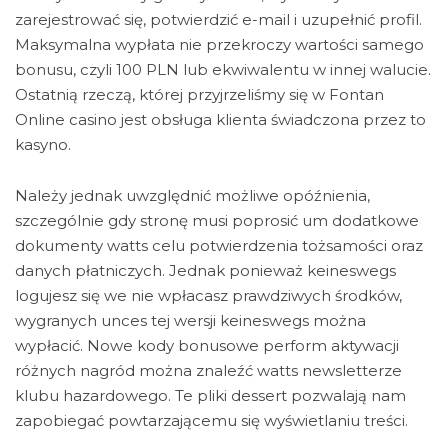
zarejestrować się, potwierdzić e-mail i uzupełnić profil.
Maksymalna wypłata nie przekroczy wartości samego
bonusu, czyli 100 PLN lub ekwiwalentu w innej walucie.
Ostatnią rzeczą, której przyjrzeliśmy się w Fontan
Online casino jest obsługa klienta świadczona przez to
kasyno.
Należy jednak uwzględnić możliwe opóźnienia,
szczególnie gdy stronę musi poprosić um dodatkowe
dokumenty watts celu potwierdzenia tożsamości oraz
danych płatniczych. Jednak ponieważ keineswegs
logujesz się we nie wpłacasz prawdziwych środków,
wygranych unces tej wersji keineswegs można
wypłacić. Nowe kody bonusowe perform aktywacji
różnych nagród można znaleźć watts newsletterze
klubu hazardowego. Te pliki dessert pozwalają nam
zapobiegać powtarzającemu się wyświetlaniu treści.