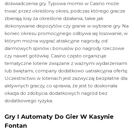
doświadczenia gry. Typowa momio w Casino może
trwać przez określony okres, podczas którego gracze
zbierają losy za określone działania, takie jak
dokonywanie depozytów czy granie w wybrane gry. Na
koniec okresu promocyjnego odbywa się losowanie, w
którym można wygrać atrakcyjne nagrody, od
darmowych spinów i bonusów po nagrody rzeczowe
czy nawet gotówkę. Casino często organizuje
tematyczne loterie związane z ważnymi wydarzeniami
lub świętami, company dodatkowo uatrakcyjnia ofertę.
Uczestnictwo w loteriach jest zazwyczaj bezpłatne dla
aktywnych graczy, co sprawia, że jest to doskonała
okazja do zdobycia dodatkowych nagród bez
dodatkowego ryzyka.
Gry I Automaty Do Gier W Kasynie
Fontan