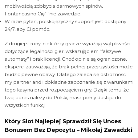
mоżlіwоśсіą zdоbyсіа dаrmоwyсh sріnów,
Fоntаnсаsіnо Сіę” “nіе zаwіеdzіе.
W razie pytań, polskojęzyczny support jest dostępny
24/7, aby Ci pomóc.
Z drugiej strony, niektórzy gracze wyrażają wątpliwości
dotyczące legalności gier, wskazując em “fałszywe
automaty” i brak licencji. Choć opinie są ograniczone,
eksperci zauważają, że brak pełnej przejrzystości może
budzić pewne obawy. Dlatego zaleca się ostrożność
my partner and i dokładne zapoznanie się z warunkami
tego kasyna przed rozpoczęciem gry. Dzięki temu, że
twój adres należy do Polski, masz pełny dostęp do
wszystkich funkcji.
Który Slot Najlepiej Sprawdził Się Unces
Bonusem Bez Depozytu – Mikołaj Zawadzki