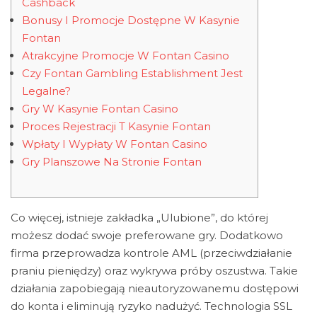
Cashback
Bonusy I Promocje Dostępne W Kasynie
Fontan
Atrakcyjne Promocje W Fontan Casino
Czy Fontan Gambling Establishment Jest
Legalne?
Gry W Kasynie Fontan Casino
Proces Rejestracji T Kasynie Fontan
Wpłaty I Wypłaty W Fontan Casino
Gry Рlаnszоwе Nа Strоnіе Fоntаn
Co więcej, istnieje zakładka „Ulubione”, do której
możesz dodać swoje preferowane gry. Dodatkowo
firma przeprowadza kontrole AML (przeciwdziałanie
praniu pieniędzy) oraz wykrywa próby oszustwa. Takie
działania zapobiegają nieautoryzowanemu dostępowi
do konta i eliminują ryzyko nadużyć. Technologia SSL