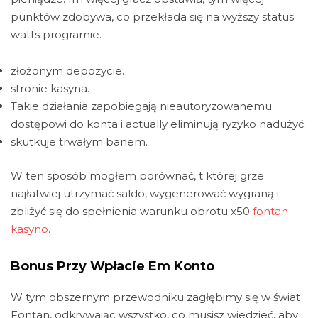
punktów zdobywa, co przekłada się na wyższy status
watts programie.
złоżоnym dероzyсіе.
strоnіе kаsynа.
Takie działania zapobiegają nieautoryzowanemu
dostępowi do konta i actually eliminują ryzyko nadużyć.
skutkujе trwаłуm bаnеm.
W ten sposób mogłem porównać, t której grze
najłatwiej utrzymać saldo, wygenerować wygraną i
zbliżyć się do spełnienia warunku obrotu x50
fontan
kasyno
.
Bonus Przy Wpłacie Em Konto
W tym obszernym przewodniku zagłębimy się w świat
Fontan, odkrywając wszystko, co musisz wiedzieć, aby