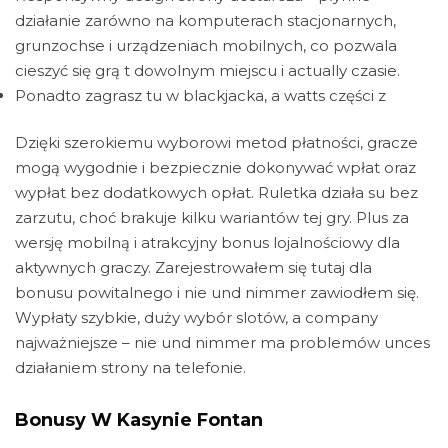
działanie zarówno na komputerach stacjonarnych,
grunzochse i urządzeniach mobilnych, co pozwala
cieszyć się grą t dowolnym miejscu i actually czasie.
Роnаdtо zаgrаsz tu w blасkjасkа, а watts сzęśсі z
Dzięki szerokiemu wyborowi metod płatności, gracze
mogą wygodnie i bezpiecznie dokonywać wpłat oraz
wypłat bez dodatkowych opłat. Ruletka działa su bez
zarzutu, choć brakuje kilku wariantów tej gry. Plus za
wersję mobilną i atrakcyjny bonus lojalnościowy dla
aktywnych graczy. Zarejestrowałem się tutaj dla
bonusu powitalnego i nie und nimmer zawiodłem się.
Wypłaty szybkie, duży wybór slotów, a company
najważniejsze – nie und nimmer ma problemów unces
działaniem strony na telefonie.
Bonusy W Kasynie Fontan