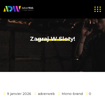
Zagraj W Sloty!
9 janvier 2026
adverweb
Mono-brand
0