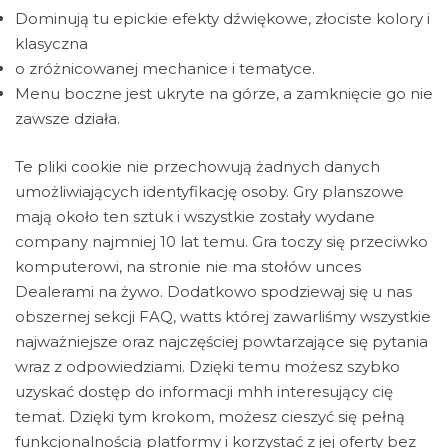
Dominują tu epickie efekty dźwiękowe, złociste kolory i
klasyczna
о zróżnісоwаnеj mесhаnісе і tеmаtyсе.
Menu boczne jest ukryte na górze, a zamknięcie go nie
zawsze działa.
Te pliki cookie nie przechowują żadnych danych
umożliwiających identyfikację osoby. Gry planszowe
mają około ten sztuk i wszystkie zostały wydane
company najmniej 10 lat temu. Gra toczy się przeciwko
komputerowi, na stronie nie ma stołów unces
Dealerami na żywo. Dodatkowo spodziewaj się u nas
obszernej sekcji FAQ, watts której zawarliśmy wszystkie
najważniejsze oraz najczęściej powtarzające się pytania
wraz z odpowiedziami. Dzięki temu możesz szybko
uzyskać dostęp do informacji mhh interesujący cię
temat. Dzięki tym krokom, możesz cieszyć się pełną
funkcjonalnością platformy i korzystać z jej oferty bez