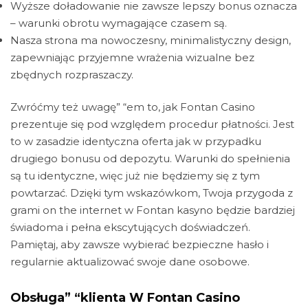
Wyższe doładowanie nie zawsze lepszy bonus oznacza
– warunki obrotu wymagające czasem są.
Nasza strona ma nowoczesny, minimalistyczny design,
zapewniając przyjemne wrażenia wizualne bez
zbędnych rozpraszaczy.
Zwróćmy też uwagę” “em to, jak Fontan Casino
prezentuje się pod względem procedur płatności. Jest
to w zasadzie identyczna oferta jak w przypadku
drugiego bonusu od depozytu. Warunki do spełnienia
są tu identyczne, więc już nie będziemy się z tym
powtarzać. Dzięki tym wskazówkom, Twoja przygoda z
grami on the internet w Fontan kasyno będzie bardziej
świadoma i pełna ekscytujących doświadczeń.
Pamiętaj, aby zawsze wybierać bezpieczne hasło i
regularnie aktualizować swoje dane osobowe.
Obsługa” “klienta W Fontan Casino