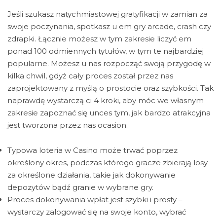
Jeśli szukasz natychmiastowej gratyfikacji w zamian za
swoje poczynania, spotkasz u em gry arcade, crash czy
zdrapki. Łącznie możesz w tym zakresie liczyć em
ponad 100 odmiennych tytułów, w tym te najbardziej
popularne. Możesz u nas rozpocząć swoją przygodę w
kilka chwil, gdyż cały proces został przez nas
zaprojektowany z myślą o prostocie oraz szybkości. Tak
naprawdę wystarczą ci 4 kroki, aby móc we własnym
zakresie zapoznać się unces tym, jak bardzo atrakcyjna
jest tworzona przez nas ocasion.
Typowa loteria w Casino może trwać poprzez
określony okres, podczas którego gracze zbierają losy
za określone działania, takie jak dokonywanie
depozytów bądź granie w wybrane gry.
Proces dokonywania wpłat jest szybki i prosty –
wystarczy zalogować się na swoje konto, wybrać