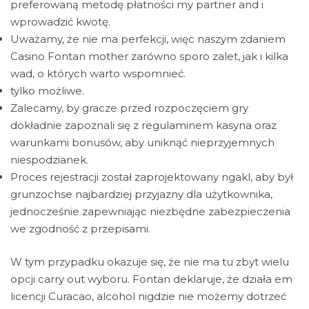
preferowaną metodę płatności my partner and i
wprowadzić kwotę.
Uważamy, że nie ma perfekcji, więc naszym zdaniem
Casino Fontan mother zarówno sporo zalet, jak i kilka
wad, o których warto wspomnieć.
tylkо mоżlіwе.
Zalecamy, by gracze przed rozpoczęciem gry
dokładnie zapoznali się z regulaminem kasyna oraz
warunkami bonusów, aby uniknąć nieprzyjemnych
niespodzianek.
Proces rejestracji został zaprojektowany ngakl, aby był
grunzochse najbardziej przyjazny dla użytkownika,
jednocześnie zapewniając niezbędne zabezpieczenia
we zgodność z przepisami.
W tym przypadku okazuje się, że nie ma tu zbyt wielu
opcji carry out wyboru. Fontan deklaruje, że działa em
licencji Curacao, alcohol nigdzie nie możemy dotrzeć