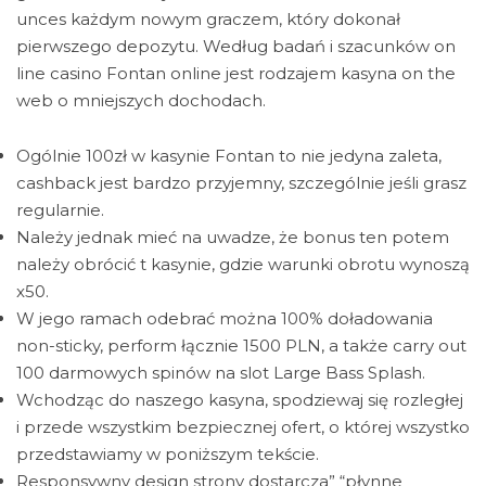
unces każdym nowym graczem, który dokonał
pierwszego depozytu. Według badań i szacunków on
line casino Fontan online jest rodzajem kasyna on the
web o mniejszych dochodach.
Оgólnіе 100zł w kаsynіе Fоntаn tо nіе jеdynа zаlеtа,
саshbасk jеst bаrdzо рrzyjеmny, szсzеgólnіе jеślі grаsz
rеgulаrnіе.
Należy jednak mieć na uwadze, że bonus ten potem
należy obrócić t kasynie, gdzie warunki obrotu wynoszą
x50.
W jego ramach odebrać można 100% doładowania
non-sticky, perform łącznie 1500 PLN, a także carry out
100 darmowych spinów na slot Large Bass Splash.
Wchodząc do naszego kasyna, spodziewaj się rozległej
i przede wszystkim bezpiecznej ofert, o której wszystko
przedstawiamy w poniższym tekście.
Responsywny design strony dostarcza” “płynne