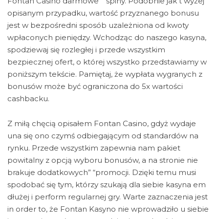
Fontan Casino darmowe” “spiny. Podobnie jak t wyżej
opisanym przypadku, wartość przyznanego bonusu
jest w bezpośredni sposób uzależniona od kwoty
wpłaconych pieniędzy. Wchodząc do naszego kasyna,
spodziewaj się rozległej i przede wszystkim
bezpiecznej ofert, o której wszystko przedstawiamy w
poniższym tekście. Pamiętaj, że wypłata wygranych z
bonusów może być ograniczona do 5x wartości
cashbacku.
Z miłą chęcią opisałem Fontan Casino, gdyż wydaje
una się ono czymś odbiegającym od standardów na
rynku. Przede wszystkim zapewnia nam pakiet
powitalny z opcją wyboru bonusów, a na stronie nie
brakuje dodatkowych” “promocji. Dzięki temu musi
spodobać się tym, którzy szukają dla siebie kasyna em
dłużej i perform regularnej gry. Warte zaznaczenia jest
in order to, że Fontan Kasyno nie wprowadziło u siebie