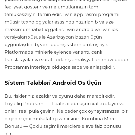
fəaliyyət göstərir və məlumatlarınızın tam
təhlükəsizliyini təmin edir. 1win app rəsmi proqramı
müasir texnologiyalar əsasında hazırlanıb və sizə
maksimum rahatlıq gətirir. 1win android və 1win ios
versiyaları xüsusilə Azərbaycan bazarı üçün
uyğunlaşdırılıb, yerli ödəniş sistemləri ilə işləyir.
Platformada minlərlə əyləncə variantı, canlı
translasiyalar və sürətli ödəniş əməliyyatları mövcuddur.
Proqramın interfeysi olduqca sadə və anlaşıqlıdır.
Sistem Tələbləri Android Os Üçün
Bu, risklərinizi azaldır və oyunu daha maraqlı edir.
Loyallıq Proqramı — Fəal istifadə üçün xal toplayın və
onları real pula çevirin. Nə qədər çox oynayırsınızsa, bir
o qədər çox mükafat qazanırsınız. Kombinə Mərc
Bonusu — Çoxlu seçimli mərclərə əlavə faiz bonusu
alın.