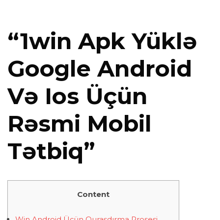
“1win Apk Yüklə
Google Android
Və Ios Üçün
Rəsmi Mobil
Tətbiq”
Content
Win Android Üçün Quraşdırma Prosesi