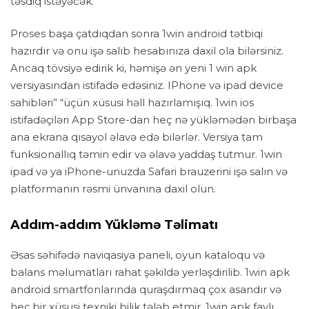
təsdiq istəyəcək.
Proses başa çatdıqdan sonra 1win android tətbiqi
hazırdır və onu işə salıb hesabınıza daxil ola bilərsiniz.
Ancaq tövsiyə edirik ki, həmişə ən yeni 1 win apk
versiyasından istifadə edəsiniz. IPhone və ipad device
sahibləri” “üçün xüsusi həll hazırlamışıq. 1win ios
istifadəçiləri App Store-dan heç nə yükləmədən birbaşa
ana ekrana qısayol əlavə edə bilərlər. Versiya tam
funksionallıq təmin edir və əlavə yaddaş tutmur. 1win
ipad və ya iPhone-unuzda Safari brauzerini işə salın və
platformanın rəsmi ünvanına daxil olun.
Addım-addım Yükləmə Təlimatı
Əsas səhifədə naviqasiya paneli, oyun kataloqu və
balans məlumatları rahat şəkildə yerləşdirilib. 1win apk
android smartfonlarında quraşdırmaq çox asandır və
heç bir xüsusi texniki bilik tələb etmir. 1win apk faylı