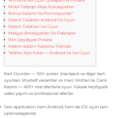
Win Android Üçün Quraşdırma Prosesi
Mobil Tətbiqin Əsas Xüsusiyyətləri
Bonus Sistemi Və Promosyonlar”
Sistem Tələbləri Android Os Üçün
Sistem Tələbləri Ios Üçün
Maliyyə Əməliyyatları Və Ödənişlər
Win Qeydiyyat Prosesi
Addım-addım Yükləmə Təlimatı
“Within Apk Yüklə — Android Və Ios Üçün
Kart Oyunları — 150+ poker, blackjack və digər kart
oyunları. Müxtəlif variantlar və mərc limitləri ilə. Canlı
Kazino — 400+ real dilerlərlə oyun. Yüksək keyfiyyətli
video yayım və professional dilerlər.
1win application həm Android, həm də iOS üçün tam
optimallaşdırılıb.