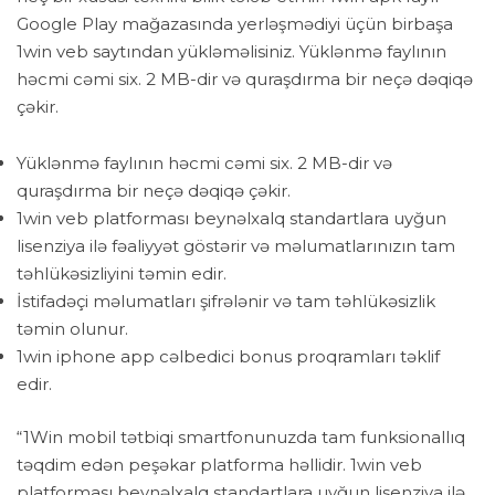
Google Play mağazasında yerləşmədiyi üçün birbaşa
1win veb saytından yükləməlisiniz. Yüklənmə faylının
həcmi cəmi six. 2 MB-dir və quraşdırma bir neçə dəqiqə
çəkir.
Yüklənmə faylının həcmi cəmi six. 2 MB-dir və
quraşdırma bir neçə dəqiqə çəkir.
1win veb platforması beynəlxalq standartlara uyğun
lisenziya ilə fəaliyyət göstərir və məlumatlarınızın tam
təhlükəsizliyini təmin edir.
İstifadəçi məlumatları şifrələnir və tam təhlükəsizlik
təmin olunur.
1win iphone app cəlbedici bonus proqramları təklif
edir.
“1Win mobil tətbiqi smartfonunuzda tam funksionallıq
təqdim edən peşəkar platforma həllidir. 1win veb
platforması beynəlxalq standartlara uyğun lisenziya ilə