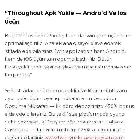
“Throughout Apk Yüklə — Android Və Ios
Üçün
Bəli, 1win ios həm iPhone, həm də 1win ipad üçün tam
optimallaşdırılıb. Ana ekrana qısayol əlavə edərək
istifadə edə bilərsiniz. 1win application həm Android,
həm də iOS üçün tam optimallaşdırılıb. Bütün
funksiyalar rahat şəkildə işləyir və masaüstü versiyadan
fərqlənmir.”
Yeni istifadəçilər üçün xoş gəldin təklifləri, müntəzəm
oyunçular üçün loyallıq mükafatları mövcuddur.
Qoşulma Mükafatı — İlk dörd depozitinizə 450% bonus
əldə edə bilərsiniz. Bu təklif sizə platformada oyuna
daha çox vəsaitlə” “başlamağa imkan verir. Həftəlik
Cashback — İtirdiyiniz məbləğin 25%-ə qədərini geri
qaytara bilərsiniz
www.1win-yukle-azerbaycan.com
.