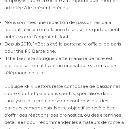
employés sobre la société à n’importe quel moment
adaptée à le présent intérieur.
Nous sommes une rédaction de passionnés para
football africain en relation dieses sujets qui tournent
autour sobre l’argent et i foot.
Depuis 2019, 1xBet a été le partenaire officiel de paris
pour the FC Barcelone.
Il the bien été souligné cette manière de faire est
possible soit en utilisant un ordinateur systems alors
téléphone cellular.
L’Équipe kklk Bettors reste composée de passionnés
sobre sport et para paris sportifs, spécialisés dans
l’analyse ain la création sobre contenus put des
parieurs camerounais. Notre objectif se révèle être
d’offrir des réactions, des pronostics, ou des examines
détaillées pour recommander les amateurs de rome à