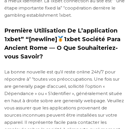
à mieux identifier. La 1xBet connection au site est” “une
étape importante fixed la” “coopération derrière le
gambling establishment 1xbet.
Première Utilisation De L’application
1xbet” “[newline]
1xbet Société Para
Ancient Rome — O Que Souhaiteriez-
vous Savoir?
La bonne nouvelle est qu’il reste online 24h/7 pour
répondre à” “toutes vos préoccupations. Une fois sur
are generally page d’accueil, sollicité l’option «
Dépendance » ou « S’identifier », généralement située
en haut à droite sobre are generally webpage. Veuillez
vous assurer que les applications provenant de
sources inconnues peuvent être installées sur votre
appareil. Il représente facile para contacter les