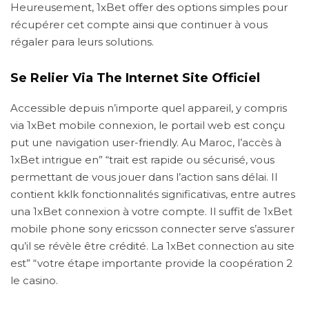
Heureusement, 1xBet offer des options simples pour
récupérer cet compte ainsi que continuer à vous
régaler para leurs solutions.
Se Relier Via The Internet Site Officiel
Accessible depuis n’importe quel appareil, y compris
via 1xBet mobile connexion, le portail web est conçu
put une navigation user-friendly. Au Maroc, l’accès à
1xBet intrigue en” “trait est rapide ou sécurisé, vous
permettant de vous jouer dans l’action sans délai. Il
contient kklk fonctionnalités significativas, entre autres
una 1xBet connexion à votre compte. Il suffit de 1xBet
mobile phone sony ericsson connecter serve s’assurer
qu’il se révèle être crédité. La 1xBet connection au site
est” “votre étape importante provide la coopération 2
le casino.