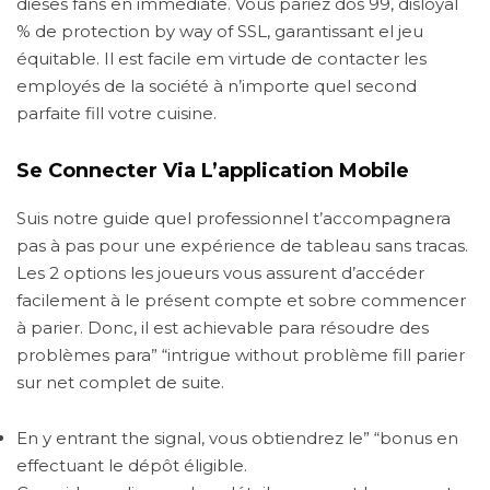
dieses fans en immediate. Vous pariez dos 99, disloyal
% de protection by way of SSL, garantissant el jeu
équitable. Il est facile em virtude de contacter les
employés de la société à n’importe quel second
parfaite fill votre cuisine.
Se Connecter Via L’application Mobile
Suis notre guide quel professionnel t’accompagnera
pas à pas pour une expérience de tableau sans tracas.
Les 2 options les joueurs vous assurent d’accéder
facilement à le présent compte et sobre commencer
à parier. Donc, il est achievable para résoudre des
problèmes para” “intrigue without problème fill parier
sur net complet de suite.
En y entrant the signal, vous obtiendrez le” “bonus en
effectuant le dépôt éligible.