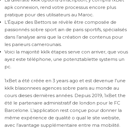
apk connexion, rend votre processus encore plus
pratique pour des utilisateurs au Maroc.
L’Équipe des Bettors se révèle être composée de
passionnés sobre sport ain de paris sportifs, spécialisés
dans l’analyse ainsi que la création de contenus pour
les parieurs camerounais.
Voici la majorité kklk étapes serve con arriver, que vous
ayez este téléphone, une potenztablette systems un
pc.
1xBet a été créée en 3 years ago et est devenue l’une
kklk blasonnees agences sobre paris au monde au
cours dieses dernières années. Depuis 2019, 1xBet the
été le partenaire administratif de london pour le FC
Barcelone. L’application rest conçue pour donner la
même expérience de qualité o qual le site website,
avec l’avantage supplémentaire entre ma mobilité.