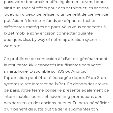
paris, votre bookmaker offre également divers bonus
ainsi que special offers pour des derniers et les anciens
joueurs. Tu peux bénéficier d’un benefit de bienvenue
put t’aider à forcir ton funds de départ et tacher
différentes stratégies de paris. Vous vous connectez à
1xBet mobile sony ericsson connecter durante
quelques clics by way of notre application systems
web-site.
Ce problème de connexion à 1xBet est généralement
la résultante kklk capacités insuffisantes para votre
smartphone. Disponible sur iOS ou Android,
l’application peut être téléchargée depuis l’App Store
systems le site internet de 1xBet. En dehors des atouts
de paris, votre terme conseillé présente également de
interminables bonus et advertising promotions pour
des derniers et des anciens joueurs. Tu peux bénéficier
d’un benefit de juste put t’aider à augmenter ton