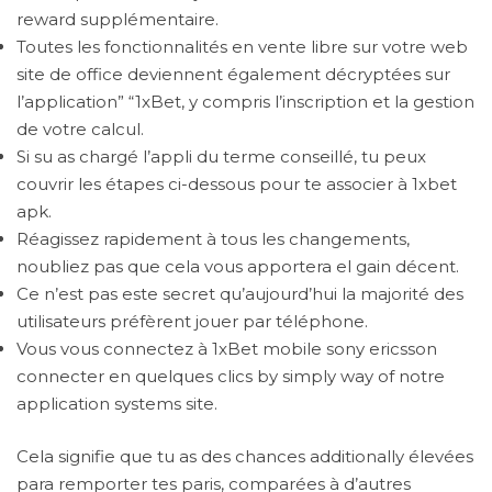
reward supplémentaire.
Toutes les fonctionnalités en vente libre sur votre web
site de office deviennent également décryptées sur
l’application” “1xBet, y compris l’inscription et la gestion
de votre calcul.
Si su as chargé l’appli du terme conseillé, tu peux
couvrir les étapes ci-dessous pour te associer à 1xbet
apk.
Réagissez rapidement à tous les changements,
noubliez pas que cela vous apportera el gain décent.
Ce n’est pas este secret qu’aujourd’hui la majorité des
utilisateurs préfèrent jouer par téléphone.
Vous vous connectez à 1xBet mobile sony ericsson
connecter en quelques clics by simply way of notre
application systems site.
Cela signifie que tu as des chances additionally élevées
para remporter tes paris, comparées à d’autres