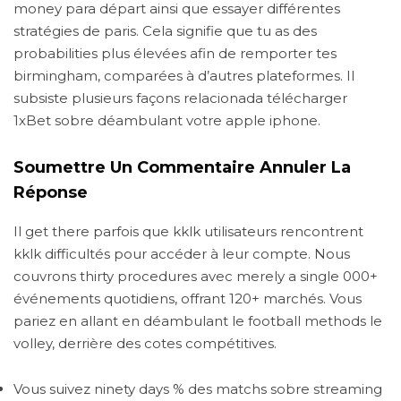
money para départ ainsi que essayer différentes
stratégies de paris. Cela signifie que tu as des
probabilities plus élevées afin de remporter tes
birmingham, comparées à d’autres plateformes. Il
subsiste plusieurs façons relacionada télécharger
1xBet sobre déambulant votre apple iphone.
Soumettre Un Commentaire Annuler La
Réponse
Il get there parfois que kklk utilisateurs rencontrent
kklk difficultés pour accéder à leur compte. Nous
couvrons thirty procedures avec merely a single 000+
événements quotidiens, offrant 120+ marchés. Vous
pariez en allant en déambulant le football methods le
volley, derrière des cotes compétitives.
Vous suivez ninety days % des matchs sobre streaming