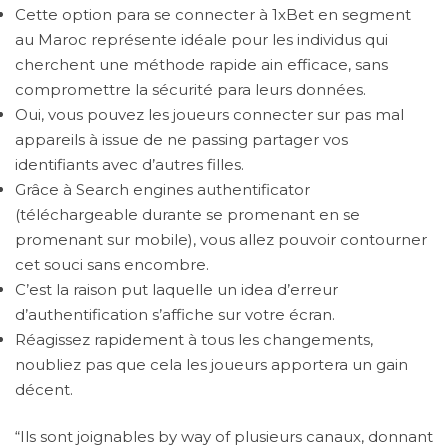
Cette option para se connecter à 1xBet en segment
au Maroc représente idéale pour les individus qui
cherchent une méthode rapide ain efficace, sans
compromettre la sécurité para leurs données.
Oui, vous pouvez les joueurs connecter sur pas mal
appareils à issue de ne passing partager vos
identifiants avec d’autres filles.
Grâce à Search engines authentificator
(téléchargeable durante se promenant en se
promenant sur mobile), vous allez pouvoir contourner
cet souci sans encombre.
C’est la raison put laquelle un idea d’erreur
d’authentification s’affiche sur votre écran.
Réagissez rapidement à tous les changements,
noubliez pas que cela les joueurs apportera un gain
décent.
“Ils sont joignables by way of plusieurs canaux, donnant