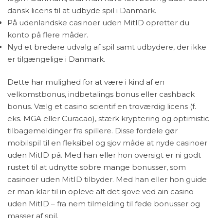
dansk licens til at udbyde spil i Danmark.
På udenlandske casinoer uden MitID opretter du
konto på flere måder.
Nyd et bredere udvalg af spil samt udbydere, der ikke
er tilgængelige i Danmark.
Dette har mulighed for at være i kind af en
velkomstbonus, indbetalings bonus eller cashback
bonus. Vælg et casino scientif en troværdig licens (f.
eks. MGA eller Curacao), stærk kryptering og optimistic
tilbagemeldinger fra spillere. Disse fordele gør
mobilspil til en fleksibel og sjov måde at nyde casinoer
uden MitID på. Med han eller hon oversigt er ni godt
rustet til at udnytte sobre mange bonusser, som
casinoer uden MitID tilbyder. Med han eller hon guide
er man klar til in opleve alt det sjove ved ain casino
uden MitID – fra nem tilmelding til fede bonusser og
masser af spil.