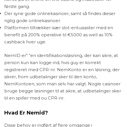
første gang.
Der syne gode onlinekasinoer, samt så findes dieser
rigtig gode onlinekasinoer.
Platformen tiltrækker især slot-entusiaster med en
benefit på 200% operative til €5000 as well as 10%
cashback hver uge.
NemID er” “en identifikationsløsning, der kan sikre, at
person kun kan logge ind, hvis guy er korrekt
registreret med CPR-nr. NemKonto er en løsning, der
sikrer, from udbetalinger sker til den konto,
NemKontoen, som man selv har valgt. Nogle casinoer
bruge begge løsninger til at sikre, at udbetalinger sker
til en spiller med ou CPR-nr.
Hvad Er Nemid?
Disse behov er indført af flere omgange i