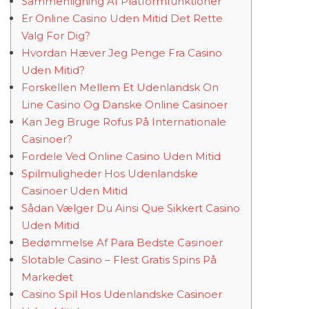
Sammenligning Af Platformfunktioner
Er Online Casino Uden Mitid Det Rette
Valg For Dig?
Hvordan Hæver Jeg Penge Fra Casino
Uden Mitid?
Forskellen Mellem Et Udenlandsk On
Line Casino Og Danske Online Casinoer
Kan Jeg Bruge Rofus På Internationale
Casinoer?
Fordele Ved Online Casino Uden Mitid
Spilmuligheder Hos Udenlandske
Casinoer Uden Mitid
Sådan Vælger Du Ainsi Que Sikkert Casino
Uden Mitid
Bedømmelse Af Para Bedste Casinoer
Slotable Casino – Flest Gratis Spins På
Markedet
Casino Spil Hos Udenlandske Casinoer