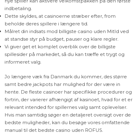
nye spiller kan aktivere velkomstpakken på den første
indbetaling.
Dette skyldes, at casinoerne stræber efter, from
beholde deres spillere i længere tid.
Målret din indsats mod billigste casino uden MitId ved
at standse styr på budget, pauser og klare regler.
Vi giver get et komplet overblik over de billigste
spillesider på markedet, så du kan træffe et trygt og
informeret valg.
Jo længere væk fra Danmark du kommer, des større
samt bedre jackpots har mulighed for der være in
hente. De fleste casinoer har specifikke procedurer og
fortrin, der varierer afhængigt af kasinoet, hvad for et er
relevant intended for spillernes valg samt oplevelser.
Hvis man samtidig søger en detaljeret oversigt over de
bedste muligheder, kan du besøge vores omfattende
manual til det bedste casino uden ROFUS.