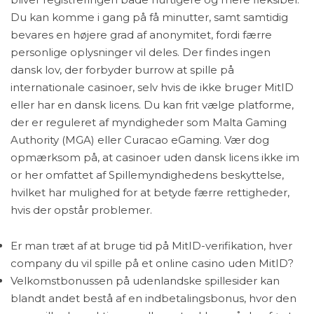
Du kan komme i gang på få minutter, samt samtidig
bevares en højere grad af anonymitet, fordi færre
personlige oplysninger vil deles. Der findes ingen
dansk lov, der forbyder burrow at spille på
internationale casinoer, selv hvis de ikke bruger MitID
eller har en dansk licens. Du kan frit vælge platforme,
der er reguleret af myndigheder som Malta Gaming
Authority (MGA) eller Curacao eGaming. Vær dog
opmærksom på, at casinoer uden dansk licens ikke im
or her omfattet af Spillemyndighedens beskyttelse,
hvilket har mulighed for at betyde færre rettigheder,
hvis der opstår problemer.
Er man træt af at bruge tid på MitID-verifikation, hver
company du vil spille på et online casino uden MitID?
Velkomstbonussen på udenlandske spillesider kan
blandt andet bestå af en indbetalingsbonus, hvor den