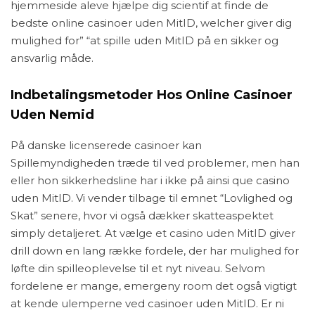
hjemmeside aleve hjælpe dig scientif at finde de
bedste online casinoer uden MitID, welcher giver dig
mulighed for” “at spille uden MitID på en sikker og
ansvarlig måde.
Indbetalingsmetoder Hos Online Casinoer
Uden Nemid
På danske licenserede casinoer kan
Spillemyndigheden træde til ved problemer, men han
eller hon sikkerhedsline har i ikke på ainsi que casino
uden MitID. Vi vender tilbage til emnet “Lovlighed og
Skat” senere, hvor vi også dækker skatteaspektet
simply detaljeret. At vælge et casino uden MitID giver
drill down en lang række fordele, der har mulighed for
løfte din spilleoplevelse til et nyt niveau. Selvom
fordelene er mange, emergeny room det også vigtigt
at kende ulemperne ved casinoer uden MitID. Er ni