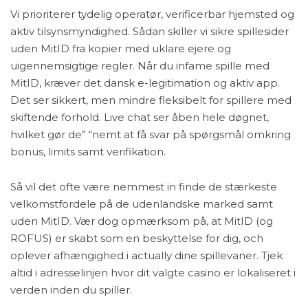
Vi prioriterer tydelig operatør, verificerbar hjemsted og
aktiv tilsynsmyndighed. Sådan skiller vi sikre spillesider
uden MitID fra kopier med uklare ejere og
uigennemsigtige regler. Når du infame spille med
MitID, kræver det dansk e-legitimation og aktiv app.
Det ser sikkert, men mindre fleksibelt for spillere med
skiftende forhold. Live chat ser åben hele døgnet,
hvilket gør de” “nemt at få svar på spørgsmål omkring
bonus, limits samt verifikation.
Så vil det ofte være nemmest in finde de stærkeste
velkomstfordele på de udenlandske marked samt
uden MitID. Vær dog opmærksom på, at MitID (og
ROFUS) er skabt som en beskyttelse for dig, och
oplever afhængighed i actually dine spillevaner. Tjek
altid i adresselinjen hvor dit valgte casino er lokaliseret i
verden inden du spiller.