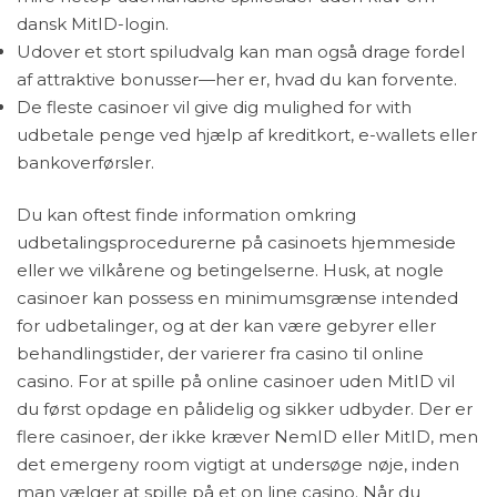
dansk MitID-login.
Udover et stort spiludvalg kan man også drage fordel
af attraktive bonusser—her er, hvad du kan forvente.
De fleste casinoer vil give dig mulighed for with
udbetale penge ved hjælp af kreditkort, e-wallets eller
bankoverførsler.
Du kan oftest finde information omkring
udbetalingsprocedurerne på casinoets hjemmeside
eller we vilkårene og betingelserne. Husk, at nogle
casinoer kan possess en minimumsgrænse intended
for udbetalinger, og at der kan være gebyrer eller
behandlingstider, der varierer fra casino til online
casino. For at spille på online casinoer uden MitID vil
du først opdage en pålidelig og sikker udbyder. Der er
flere casinoer, der ikke kræver NemID eller MitID, men
det emergeny room vigtigt at undersøge nøje, inden
man vælger at spille på et on line casino. Når du