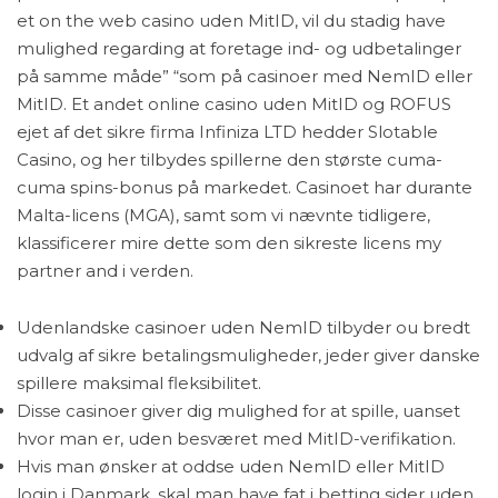
et on the web casino uden MitID, vil du stadig have
mulighed regarding at foretage ind- og udbetalinger
på samme måde” “som på casinoer med NemID eller
MitID. Et andet online casino uden MitID og ROFUS
ejet af det sikre firma Infiniza LTD hedder Slotable
Casino, og her tilbydes spillerne den største cuma-
cuma spins-bonus på markedet. Casinoet har durante
Malta-licens (MGA), samt som vi nævnte tidligere,
klassificerer mire dette som den sikreste licens my
partner and i verden.
Udenlandske casinoer uden NemID tilbyder ou bredt
udvalg af sikre betalingsmuligheder, jeder giver danske
spillere maksimal fleksibilitet.
Disse casinoer giver dig mulighed for at spille, uanset
hvor man er, uden besværet med MitID-verifikation.
Hvis man ønsker at oddse uden NemID eller MitID
login i Danmark, skal man have fat i betting sider uden