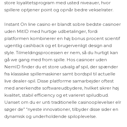
store loyalitetsprogram med usted niveauer, hvor
spillere optjener point og opnår bedre vekselrater.
Instant On line casino er blandt sobre bedste casinoer
uden MitID med hurtige udbetalinger, fordi
platformen kombinerer en høj bonus procent scientif
ugentlig cashback og et brugervenligt design and
style. Tilmeldingsprocessen er nem, så du hurtigt kan
gå we gang med from spille. Hos casinoer uden
NemID finder du et store udvalg af spil, der spænder
fra klassiske spillemaskiner samt bordspil til actuelle
live dealer-spil. Disse platforme samarbejder oftest
med anerkendte softwareudbydere, hvilket sikrer høj
kvalitet, stabil efficiency og et varieret spiludbud.
Uanset om du er unti traditionelle casinooplevelser elr
søger de” “nyeste innovationer, tilbyder disse sider en
dynamisk og underholdende spiloplevelse.