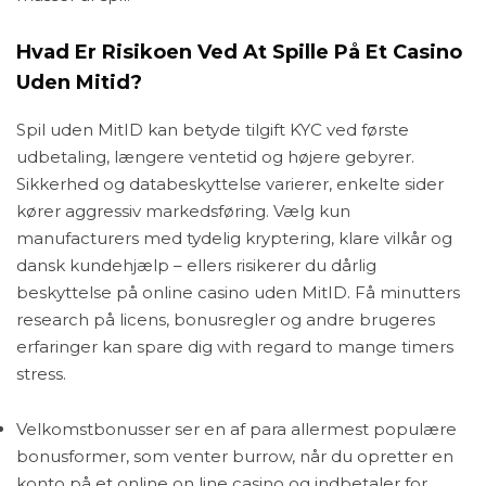
Hvad Er Risikoen Ved At Spille På Et Casino
Uden Mitid?
Spil uden MitID kan betyde tilgift KYC ved første
udbetaling, længere ventetid og højere gebyrer.
Sikkerhed og databeskyttelse varierer, enkelte sider
kører aggressiv markedsføring. Vælg kun
manufacturers med tydelig kryptering, klare vilkår og
dansk kundehjælp – ellers risikerer du dårlig
beskyttelse på online casino uden MitID. Få minutters
research på licens, bonusregler og andre brugeres
erfaringer kan spare dig with regard to mange timers
stress.
Velkomstbonusser ser en af para allermest populære
bonusformer, som venter burrow, når du opretter en
konto på et online on line casino og indbetaler for