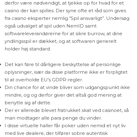
derfor være nødvendigt, at tjekke op for hvad for et
casino der kan spilles. Der syne ofte et råd som gives
fra casino eksperter nemlig “Spil ansvarligt”. Undersøg
også udvalget af spil uden NemID samt
softwareleverandørerne for at sikre burrow, at dine
yndlingsspil er dækket, og at softwaren generelt
holder høj standard.
Det kan føre til dårligere beskyttelse af personlige
oplysninger, især da disse platforme ikke er forpligtet
til at overholde EU’s GDPR-regler.
Din chance for at vinde bliver som udgangspunkt ikke
mindre, og og derfor giver det altså god mening at
benytte sig af dette.
Der er allerede blevet fratrukket skat ved casinoet, så
man modtager alle para penge du vinder.
I disse virtuelle haller får poker uden nemid et nyt liv
med live dealere, der tilfører sobre autentisk