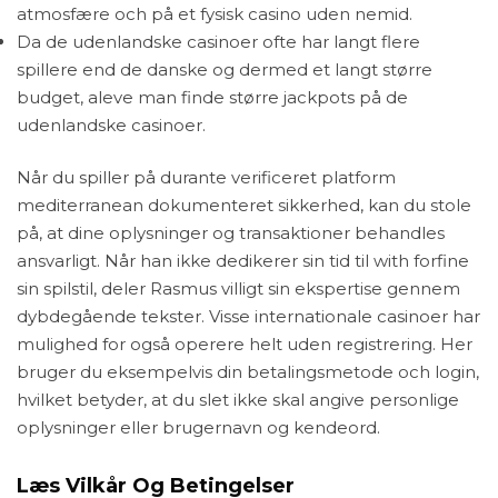
atmosfære och på et fysisk casino uden nemid.
Da de udenlandske casinoer ofte har langt flere
spillere end de danske og dermed et langt større
budget, aleve man finde større jackpots på de
udenlandske casinoer.
Når du spiller på durante verificeret platform
mediterranean dokumenteret sikkerhed, kan du stole
på, at dine oplysninger og transaktioner behandles
ansvarligt. Når han ikke dedikerer sin tid til with forfine
sin spilstil, deler Rasmus villigt sin ekspertise gennem
dybdegående tekster. Visse internationale casinoer har
mulighed for også operere helt uden registrering. Her
bruger du eksempelvis din betalingsmetode och login,
hvilket betyder, at du slet ikke skal angive personlige
oplysninger eller brugernavn og kendeord.
Læs Vilkår Og Betingelser