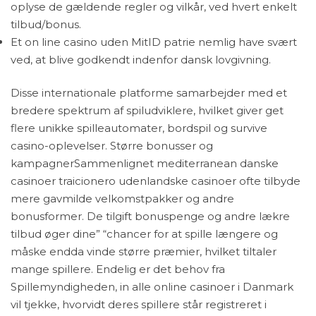
oplyse de gældende regler og vilkår, ved hvert enkelt
tilbud/bonus.
Et on line casino uden MitID patrie nemlig have svært
ved, at blive godkendt indenfor dansk lovgivning.
Disse internationale platforme samarbejder med et
bredere spektrum af spiludviklere, hvilket giver get
flere unikke spilleautomater, bordspil og survive
casino-oplevelser. Større bonusser og
kampagnerSammenlignet mediterranean danske
casinoer traicionero udenlandske casinoer ofte tilbyde
mere gavmilde velkomstpakker og andre
bonusformer. De tilgift bonuspenge og andre lækre
tilbud øger dine” “chancer for at spille længere og
måske endda vinde større præmier, hvilket tiltaler
mange spillere. Endelig er det behov fra
Spillemyndigheden, in alle online casinoer i Danmark
vil tjekke, hvorvidt deres spillere står registreret i