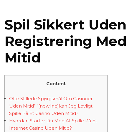
Spil Sikkert Uden
Registrering Med
Mitid
Content
Ofte Stillede Spørgsmål Om Casinoer
Uden Mitid” “[newline]kan Jeg Lovligt
Spille På Et Casino Uden Mitid?
Hvordan Starter Du Med At Spille På Et
Internet Casino Uden Mitid?