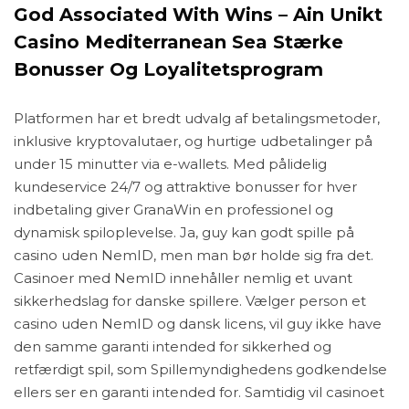
God Associated With Wins – Ain Unikt
Casino Mediterranean Sea Stærke
Bonusser Og Loyalitetsprogram
Platformen har et bredt udvalg af betalingsmetoder,
inklusive kryptovalutaer, og hurtige udbetalinger på
under 15 minutter via e-wallets. Med pålidelig
kundeservice 24/7 og attraktive bonusser for hver
indbetaling giver GranaWin en professionel og
dynamisk spiloplevelse. Ja, guy kan godt spille på
casino uden NemID, men man bør holde sig fra det.
Casinoer med NemID innehåller nemlig et uvant
sikkerhedslag for danske spillere. Vælger person et
casino uden NemID og dansk licens, vil guy ikke have
den samme garanti intended for sikkerhed og
retfærdigt spil, som Spillemyndighedens godkendelse
ellers ser en garanti intended for. Samtidig vil casinoet