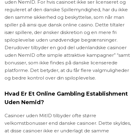
uden NemID. For hvis casinoet ikke ser licenseret og
reguleret af den danske Spillemyndighed, har du ikke
den samme sikkerhed og beskyttelse, som når man
spiller på ainsi que dansk online casino. Dette tiltaler
især spillere, der ønsker diskretion og en mere fri
spiloplevelse uden unødvendige begrænsninger.
Derudover tilbyder en god del udenlandske casinoer
uden NemID ofte simple attraktive kampagner” “samt
bonusser, som ikke findes på danske licenserede
platforme. Det betyder, at du får flere valgmuligheder
og bedre kontrol over din spiloplevelse.
Hvad Er Et Online Gambling Establishment
Uden Nemid?
Casinoer uden MitID tilbyder ofte større
velkomstbonusser end danske casinoer. Dette skyldes,
at disse casinoer ikke er underlagt de samme