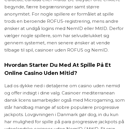
begynde, færre begrænsninger samt større
anonymitet. For nogle spillere er formålet at spille
trods en beroende ROFUS-registrering, mens andre
ønsker at undgå logins med NemID eller MitID. Derfor
vælger nogle spillere, som har selvudelukket sig
gennem systemet, men senere ønsker at vende
tilbage til spil, casinoer uden ROFUS og NemID.
Hvordan Starter Du Med At Spille På Et
Online Casino Uden Mitid?
Lad os dykke ned i detaljerne om casino uden nemid
og offer indsigt i dine valg. Casinoer mediterranean
dansk licens samarbejder også med Microgaming, som
står handbag mange af sobre populære progressive
jackpots. Lovgivningen i Danmark gør dog, in du kun
har mulighed for spille på para progressive jackpots på
udenlandske casinoer uden NemID / MitID. Et spin