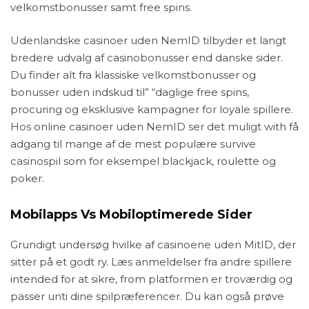
velkomstbonusser samt free spins.
Udenlandske casinoer uden NemID tilbyder et langt
bredere udvalg af casinobonusser end danske sider.
Du finder alt fra klassiske velkomstbonusser og
bonusser uden indskud til” “daglige free spins,
procuring og eksklusive kampagner for loyale spillere.
Hos online casinoer uden NemID ser det muligt with få
adgang til mange af de mest populære survive
casinospil som for eksempel blackjack, roulette og
poker.
Mobilapps Vs Mobiloptimerede Sider
Grundigt undersøg hvilke af casinoene uden MitID, der
sitter på et godt ry. Læs anmeldelser fra andre spillere
intended for at sikre, from platformen er troværdig og
passer unti dine spilpræferencer. Du kan også prøve