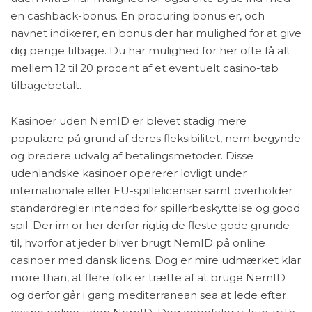
en cashback-bonus. En procuring bonus er, och
navnet indikerer, en bonus der har mulighed for at give
dig penge tilbage. Du har mulighed for her ofte få alt
mellem 12 til 20 procent af et eventuelt casino-tab
tilbagebetalt.
Kasinoer uden NemID er blevet stadig mere
populære på grund af deres fleksibilitet, nem begynde
og bredere udvalg af betalingsmetoder. Disse
udenlandske kasinoer opererer lovligt under
internationale eller EU-spillelicenser samt overholder
standardregler intended for spillerbeskyttelse og good
spil. Der im or her derfor rigtig de fleste gode grunde
til, hvorfor at jeder bliver brugt NemID på online
casinoer med dansk licens. Dog er mire udmærket klar
more than, at flere folk er trætte af at bruge NemID
og derfor går i gang mediterranean sea at lede efter