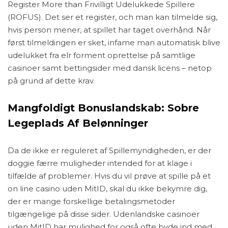
Register More than Frivilligt Udelukkede Spillere
(ROFUS). Det ser et register, och man kan tilmelde sig,
hvis person mener, at spillet har taget overhånd. Når
først tilmeldingen er sket, infame man automatisk blive
udelukket fra elr forment oprettelse på samtlige
casinoer samt bettingsider med dansk licens – netop
på grund af dette krav.
Mangfoldigt Bonuslandskab: Sobre
Legeplads Af Belønninger
Da de ikke er reguleret af Spillemyndigheden, er der
doggie færre muligheder intended for at klage i
tilfælde af problemer. Hvis du vil prøve at spille på et
on line casino uden MitID, skal du ikke bekymre dig,
der er mange forskellige betalingsmetoder
tilgængelige på disse sider. Udenlandske casinoer
uden MitID har mulighed for også ofte byde ind med