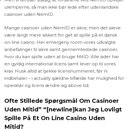
ulemperne, så man ikke bør lede efter udenlandske
casinoer uden NemID.
Mange casinoer uden NemID er sikre, men det aleve
være langt mere sikkert for get at spille på et dansk
on-line casino. Her emergeny room vores udvalgte
anbefalinger til sikre samt gennemtestede casinoer,
hvor du kan spille uden at bruge MitID. Alle sider har
en gyldig international licens samt lever op til vores
krav. Husk altid at tjekke licensnummeret, før ni
indbetaler – i actually sjældne tilfælde har mulighed for
operatør og licens ændre sig above tid.
Ofte Stillede Spørgsmål Om Casinoer
Uden Mitid” “[newline]kan Jeg Lovligt
Spille På Et On Line Casino Uden
Mitid?