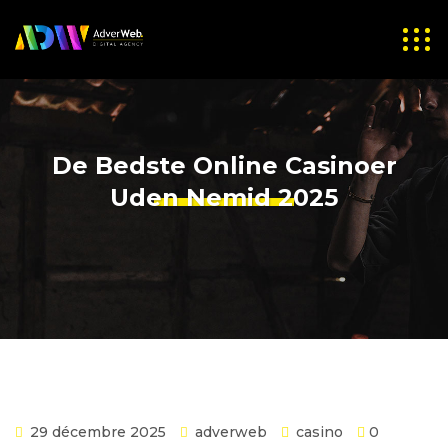
De Bedste Online Casinoer
Uden Nemid 2025
29 décembre 2025
adverweb
casino
0