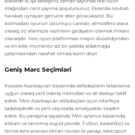
ibarətdir ki, işə saldığınız zaman saytında real oyun
otağından canlı yayıma qoşulursunuz. Ekranda növbəti
hərəkəti oynayan genuine diler görəcəksiniz. Bu
bölmədəki oyunun üstünlüyü canlıdır, atmosferə əlavə
olaraq, öz əllərinizlə rəsmlərin gedişatını izləmək imkanı
olacaqdır. Yəni, oyun platforması maşını düzəltdiyindən
və en este momento sizi bir şəkildə aldatmağa
çalışmasından narahat olmaq lazım deyil.
Geniş Mərc Seçimləri
Xüsusilə Azərbaycan bazarında istifadəçilərin tələblərinə
uyğun olaraq yerli ödəniş metodları və dil dəstəyi təklif
edirik. 1Win Azərbaycan istifadəçiləri üçün interfeysi
sadələşdirdik və yerli valyutada əməliyyatlar təqdim
edirik. Bu yanaşma sayəsində 1Win əyləncə bazarında
etibarlı və tanınmış wujud çevrilib. Futbol, basketbol və
tennis kimi ənənəvi idman növləri ilə yanaşı, kibersport