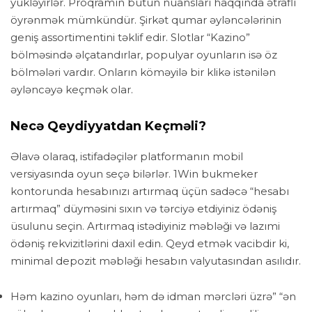
yükləyirlər. Proqramın bütün nüansları haqqında ətraflı
öyrənmək mümkündür. Şirkət qumar əyləncələrinin
geniş assortimentini təklif edir. Slotlar “Kazino”
bölməsində əlçatandırlar, populyar oyunların isə öz
bölmələri vardır. Onların köməyilə bir klikə istənilən
əyləncəyə keçmək olar.
Necə Qeydiyyatdan Keçməli?
Əlavə olaraq, istifadəçilər platformanın mobil
versiyasında oyun seçə bilərlər. 1Win bukmeker
kontorunda hesabınızı artırmaq üçün sadəcə “hesabı
artırmaq” düyməsini sıxın və tərciyə etdiyiniz ödəniş
üsulunu seçin. Artırmaq istədiyiniz məbləği və lazımi
ödəniş rekvizitlərini daxil edin. Qeyd etmək vacibdir ki,
minimal depozit məbləği hesabın valyutasından asılıdır.
Həm kazino oyunları, həm də idman mərcləri üzrə” “ən