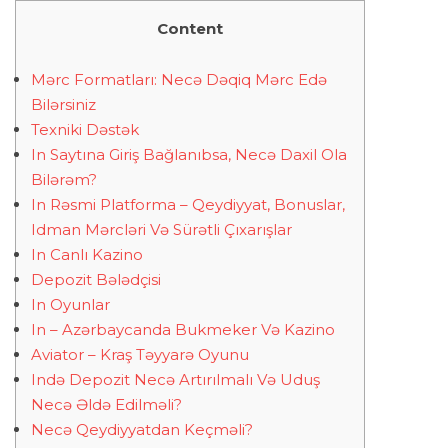
Content
Mərc Formatları: Necə Dəqiq Mərc Edə
Bilərsiniz
Texniki Dəstək
In Saytına Giriş Bağlanıbsa, Necə Daxil Ola
Bilərəm?
In Rəsmi Platforma – Qeydiyyat, Bonuslar,
Idman Mərcləri Və Sürətli Çıxarışlar
In Canlı Kazino
Depozit Bələdçisi
In Oyunlar
In – Azərbaycanda Bukmeker Və Kazino
Aviator – Kraş Təyyarə Oyunu
Ində Depozit Necə Artırılmalı Və Uduş
Necə Əldə Edilməli?
Necə Qeydiyyatdan Keçməli?