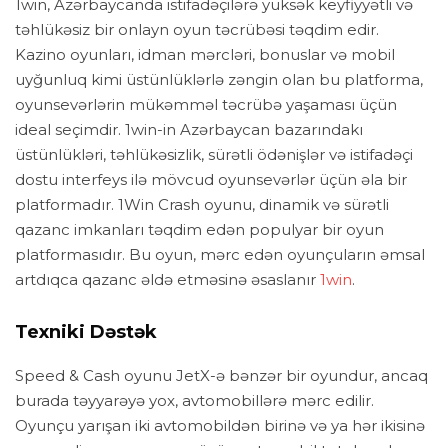
1win, Azərbaycanda istifadəçilərə yüksək keyfiyyətli və
təhlükəsiz bir onlayn oyun təcrübəsi təqdim edir.
Kazino oyunları, idman mərcləri, bonuslar və mobil
uyğunluq kimi üstünlüklərlə zəngin olan bu platforma,
oyunsevərlərin mükəmməl təcrübə yaşaması üçün
ideal seçimdir. 1win-in Azərbaycan bazarındakı
üstünlükləri, təhlükəsizlik, sürətli ödənişlər və istifadəçi
dostu interfeys ilə mövcud oyunsevərlər üçün əla bir
platformadır. 1Win Crash oyunu, dinamik və sürətli
qazanc imkanları təqdim edən populyar bir oyun
platformasıdır. Bu oyun, mərc edən oyunçuların əmsal
artdıqca qazanc əldə etməsinə əsaslanır
1win
.
Texniki Dəstək
Speed & Cash oyunu JetX-ə bənzər bir oyundur, ancaq
burada təyyarəyə yox, avtomobillərə mərc edilir.
Oyunçu yarışan iki avtomobildən birinə və ya hər ikisinə