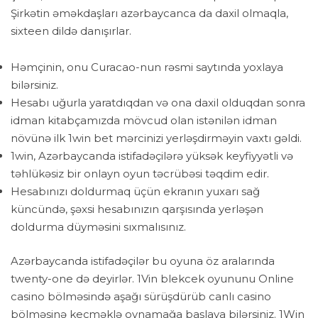
Şirkətin əməkdaşları azərbaycanca da daxil olmaqla,
sixteen dildə danışırlar.
Həmçinin, onu Curacao-nun rəsmi saytında yoxlaya
bilərsiniz.
Hesabı uğurla yaratdıqdan və ona daxil olduqdan sonra
idman kitabçamızda mövcud olan istənilən idman
növünə ilk 1win bet mərcinizi yerləşdirməyin vaxtı gəldi.
1win, Azərbaycanda istifadəçilərə yüksək keyfiyyətli və
təhlükəsiz bir onlayn oyun təcrübəsi təqdim edir.
Hesabınızı doldurmaq üçün ekranın yuxarı sağ
küncündə, şəxsi hesabınızın qarşısında yerləşən
doldurma düyməsini sıxmalısınız.
Azərbaycanda istifadəçilər bu oyuna öz aralarında
twenty-one də deyirlər. 1Vin blekcek oyununu Online
casino bölməsində aşağı sürüşdürüb canlı casino
bölməsinə keçməklə oynamağa başlaya bilərsiniz. 1Win