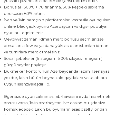
yüksək qazancları əldə etmək şansı təqdim edilir.
Bonuslar (500% + 70 fırlanma, 30% kəşbək) saxlama
dərəcəsini 60% artırır.
1win və 1vin həmçinin platformaları vasitəsilə oyunçulara
online blackjack oyunu Azərbaycan və digər populyar
oyunları təqdim edir.
Qeydiyyat zamanı idman mərc bonusu seçmisinizsə,
əmsalları a few və ya daha yüksək olan istənilən idman
və turnirlərə mərc etməlisiniz.
Sosial şəbəkələr (Instagram, 500k izləyici; Telegram)
güzgü saytlar paylaşır.
Bukmeker kontorunun Azərbaycanda lazımi lisenziyası
yoxdur, lakin bütün beynəlxalq qaydalara və tələblərə
uyğun lisenziyalaşdırılıb.
Əgər sizdə oyun zalının əsl ab-havasını evdə hiss etmək
arzusu varsa, 1win azerbaycan live casino bu işdə sizə
kömək edəcək. Lakin bu oyunların əsas özəlliyi ondan