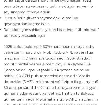
sonra saytında sizə mükəmməl uyğunlaşdırılacaq
oyunu tapmaq və qazanc gətirmək üçün en yeni bir
şey sınamağı tövsiyə edirik.
Bunun üçün şirkətin saytına daxil olmalı və
qeydiyyatdan keçməlisiniz.
Rahatlıq üçün səhifənin yuxarı hissəsində “Kiberidman”
bölməsi yerləşdirilmişdir.
2025-ci ildə balompié 60% mərc həcmini təşkil edir,
75%-i canlı mərclərdir. Mobil tətbiq APL və yerli liqa
matçlarını HD yayımda təqdim edir, 95% istifadəçi
mobil cihazlar vasitəsilə mərc qoyur. Aksiyalar 15%
Çempionlar Liqası kəşbəki, 20% qazanc artımı və
həftəlik 10 AZN pulsuz mərcləri əhatə edir. Visa ilə
depozitlər (5 AZN minimum) və” “kripto ilə çıxarışlar (5–
60 dəqiqə) sürətlidir. Kurasao lisenziyası və məsuliyyətli
qumar alətləri (özünü xaricetmə, limitlər) təhlükəsiz
qumar təmin edir. Məlumatlara görə, APL matçlarının