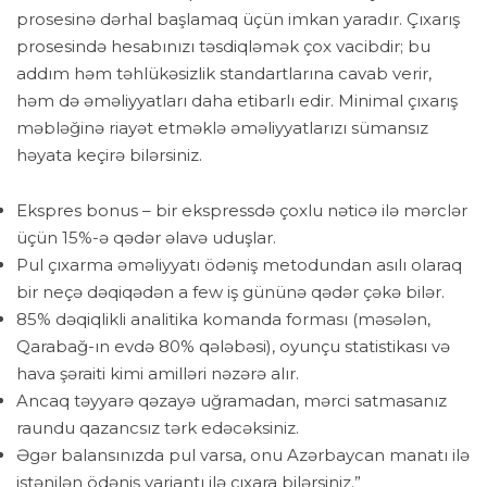
prosesinə dərhal başlamaq üçün imkan yaradır. Çıxarış
prosesində hesabınızı təsdiqləmək çox vacibdir; bu
addım həm təhlükəsizlik standartlarına cavab verir,
həm də əməliyyatları daha etibarlı edir. Minimal çıxarış
məbləğinə riayət etməklə əməliyyatlarızı sümansız
həyata keçirə bilərsiniz.
Ekspres bonus – bir ekspressdə çoxlu nəticə ilə mərclər
üçün 15%-ə qədər əlavə uduşlar.
Pul çıxarma əməliyyatı ödəniş metodundan asılı olaraq
bir neçə dəqiqədən a few iş gününə qədər çəkə bilər.
85% dəqiqlikli analitika komanda forması (məsələn,
Qarabağ-ın evdə 80% qələbəsi), oyunçu statistikası və
hava şəraiti kimi amilləri nəzərə alır.
Ancaq təyyarə qəzayə uğramadan, mərci satmasanız
raundu qazancsız tərk edəcəksiniz.
Əgər balansınızda pul varsa, onu Azərbaycan manatı ilə
istənilən ödəniş variantı ilə çıxara bilərsiniz.”