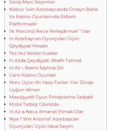
Geniş Mərc Seçimləri
Nəticə: 1win Azərbaycanda Onlayn Bahis
Və Kazino Oyunlarında Etibarlı
Platformadır
Ilk Mərcinizi Necə Yerləşdirmək” “olar
In Azərbaycan Oyunçuları Üçün
Qeydiyyat Hesabı
Tez-tez Verilən Suallar
In Azda Qeydiyyat: Ətraflı Təlimat
In Az – Rəsmi Saytına Giri
Canlı Kazino Oyunları
Mərc Üçün Ən Yaxşı Fənlər: Hər Zövqə
Uyğun Idman
Məsuliyyətli Oyun Prinsiplərinə Sadiqik!
Mobil Tətbiq: Cibinizdə
In Az-a Necə Əmanət Etmək Olar
Niyə 1 Win Arizona? Azərbaycan
Oyunçuları Üçün İdeal Seçim