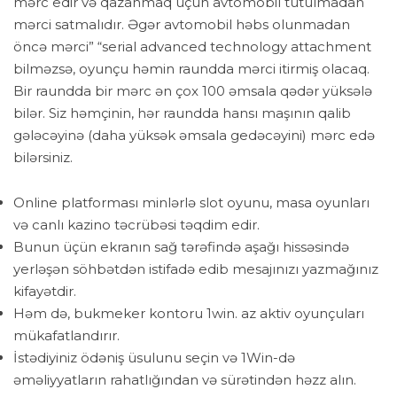
mərc edir və qazanmaq üçün avtomobil tutulmadan
mərci satmalıdır. Əgər avtomobil həbs olunmadan
öncə mərci” “serial advanced technology attachment
bilməzsə, oyunçu həmin raundda mərci itirmiş olacaq.
Bir raundda bir mərc ən çox 100 əmsala qədər yüksələ
bilər. Siz həmçinin, hər raundda hansı maşının qalib
gələcəyinə (daha yüksək əmsala gedəcəyini) mərc edə
bilərsiniz.
Online platforması minlərlə slot oyunu, masa oyunları
və canlı kazino təcrübəsi təqdim edir.
Bunun üçün ekranın sağ tərəfində aşağı hissəsində
yerləşən söhbətdən istifadə edib mesajınızı yazmağınız
kifayətdir.
Həm də, bukmeker kontoru 1win. az aktiv oyunçuları
mükafatlandırır.
İstədiyiniz ödəniş üsulunu seçin və 1Win-də
əməliyyatların rahatlığından və sürətindən həzz alın.