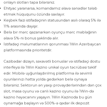
onlayn slotları tapa bilərsiniz.
Ehityac yaranarsa, komandamız əlavə sənədlər tələb
etmək hüququnu özündə saxlayır.
Keşbek faizi istifadəçinin statusundan asılı olaraq 5% ilə
11% arasında dəyişir.
Belə bir mərc qazanarkən oyunçu mərc məbləğinin
əlavə 5%-ni bonus şəklində alır.
İstifadəçi məlumatlarının qorunması 1Win Azerbaycan
platformasında prioritetdir.
Cazibədar dizayn, səxavətli bonuslar və istifadəçi dostu
interfeysi ilə 1Win Kazino unikal oyun təcrübəsi təklif
edir. Mobilə uyğunlaşdırılmış platforma ilə sevimli
oyunlarınızı hətta yolda gedərkən belə oynaya
bilərsiniz. Sektorun ən yaxşı provayderlərindən dən çox
slot, masa oyunu və canlı kazino oyunu ilə 1Win-də
kazino həyəcanını yaşayın. 1Win Kazinoda bu gün
oynamağa başlayın və 500%-ə qədər ilk depozit