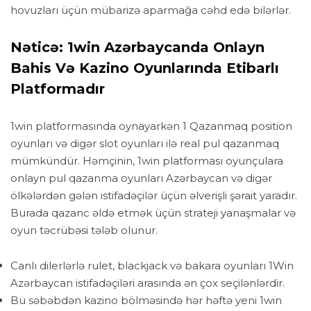
hovuzları üçün mübarizə aparmağa cəhd edə bilərlər.
Nəticə: 1win Azərbaycanda Onlayn
Bahis Və Kazino Oyunlarında Etibarlı
Platformadır
1win platformasında oynayarkən 1 Qazanmaq position
oyunları və digər slot oyunları ilə real pul qazanmaq
mümkündür. Həmçinin, 1win platforması oyunçulara
onlayn pul qazanma oyunları Azərbaycan və digər
ölkələrdən gələn istifadəçilər üçün əlverişli şərait yaradır.
Burada qazanc əldə etmək üçün strateji yanaşmalar və
oyun təcrübəsi tələb olunur.
Canlı dilerlərlə rulet, blackjack və bakara oyunları 1Win
Azərbaycan istifadəçiləri arasında ən çox seçilənlərdir.
Bu səbəbdən kazino bölməsində hər həftə yeni 1win