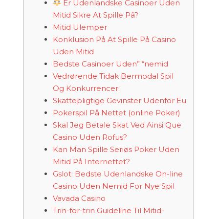
Er Udenlandske Casinoer Uden
Mitid Sikre At Spille På?
Mitid Ulemper
Konklusion På At Spille På Casino
Uden Mitid
Bedste Casinoer Uden” “nemid
Vedrørende Tidak Bermodal Spil
Og Konkurrencer:
Skattepligtige Gevinster Udenfor Eu
Pokerspil På Nettet (online Poker)
Skal Jeg Betale Skat Ved Ainsi Que
Casino Uden Rofus?
Kan Man Spille Seriøs Poker Uden
Mitid På Internettet?
Gslot: Bedste Udenlandske On-line
Casino Uden Nemid For Nye Spil
Vavada Casino
Trin-for-trin Guideline Til Mitid-