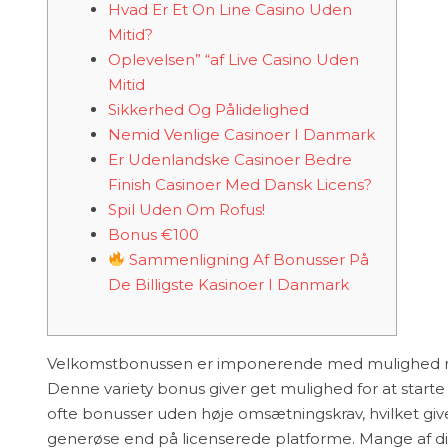
Hvad Er Et On Line Casino Uden
Mitid?
Oplevelsen” “af Live Casino Uden
Mitid
Sikkerhed Og Pålidelighed
Nemid Venlige Casinoer I Danmark
Er Udenlandske Casinoer Bedre
Finish Casinoer Med Dansk Licens?
Spil Uden Om Rofus!
Bonus €100
Sammenligning Af Bonusser På
De Billigste Kasinoer I Danmark
Velkomstbonussen er imponerende med mulighed rega
Denne variety bonus giver get mulighed for at starte
ofte bonusser uden høje omsætningskrav, hvilket giv
generøse end på licenserede platforme. Mange af diss