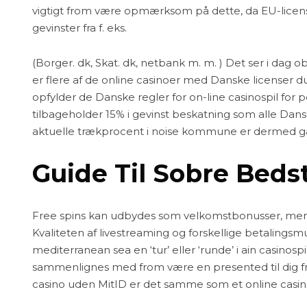
vigtigt from være opmærksom på dette, da EU-licens
gevinster fra f. eks.
(Borger. dk, Skat. dk, netbank m. m. ) Det ser i dag o
er flere af de online casinoer med Danske licenser d
opfylder de Danske regler for on-line casinospil for 
tilbageholder 15% i gevinst beskatning som alle Dansk
aktuelle trækprocent i noise kommune er dermed
Guide Til Sobre Beds
Free spins kan udbydes som velkomstbonusser, men ogs
Kvaliteten af livestreaming og forskellige betalingsm
mediterranean sea en ‘tur’ eller ‘runde’ i ain casinosp
sammenlignes med from være en presented til dig fra 
casino uden MitID er det samme som et online casin