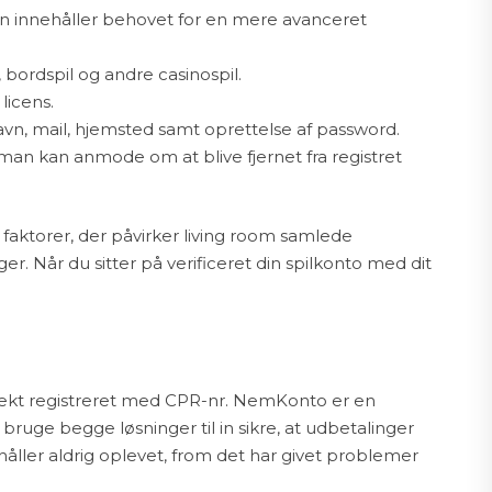
den innehåller behovet for en mere avanceret
 bordspil og andre casinospil.
licens.
navn, mail, hjemsted samt oprettelse af password.
 man kan anmode om at blive fjernet fra registret
 faktorer, der påvirker living room samlede
er. Når du sitter på verificeret din spilkonto med dit
orrekt registreret med CPR-nr. NemKonto er en
ruge begge løsninger til in sikre, at udbetalinger
ehåller aldrig oplevet, from det har givet problemer