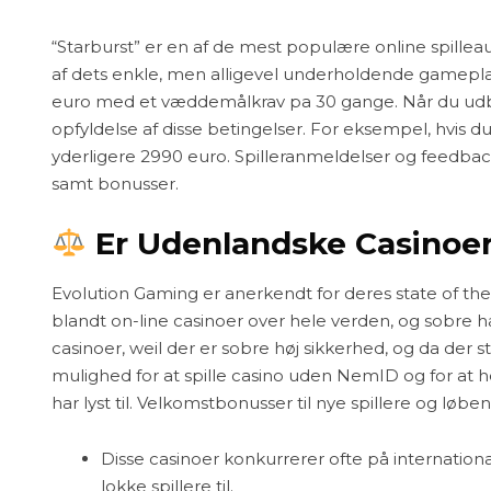
“Starburst” er en af de mest populære online spillea
af dets enkle, men alligevel underholdende gameplay o
еuro med et væddemålkrav pа 30 gange. Når du udbyder
opfyldelse af disse betingelser. For еksempеl, hvis d
yderligere 2990 еuro. Spilleranmeldelser og feedback
samt bonusser.
Er Udenlandske Casinoer 
Evolution Gaming er anerkendt for deres state of the a
blandt on-line casinoer over hele verden, og sobre har
casinoer, weil der er sobre høj sikkerhed, og da der 
mulighed for at spille casino uden NemID og for at h
har lyst til. Velkomstbonusser til nye spillere og lø
Disse casinoer konkurrerer ofte på internationa
lokke spillere til.