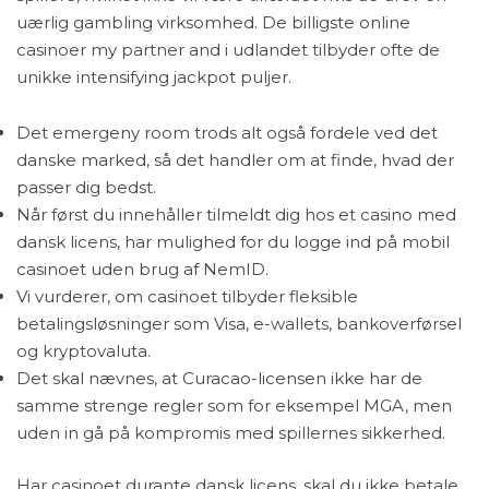
uærlig gambling virksomhed. De billigste online
casinoer my partner and i udlandet tilbyder ofte de
unikke intensifying jackpot puljer.
Det emergeny room trods alt også fordele ved det
danske marked, så det handler om at finde, hvad der
passer dig bedst.
Når først du innehåller tilmeldt dig hos et casino med
dansk licens, har mulighed for du logge ind på mobil
casinoet uden brug af NemID.
Vi vurderer, om casinoet tilbyder fleksible
betalingsløsninger som Visa, e-wallets, bankoverførsel
og kryptovaluta.
Det skal nævnes, at Curacao-licensen ikke har de
samme strenge regler som for eksempel MGA, men
uden in gå på kompromis med spillernes sikkerhed.
Har casinoet durante dansk licens, skal du ikke betale