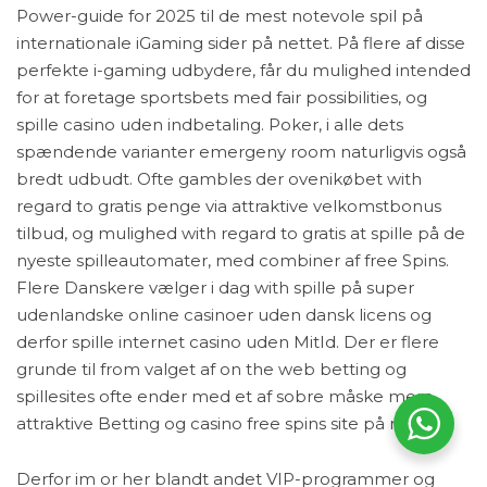
Power-guide for 2025 til de mest notevole spil på
internationale iGaming sider på nettet. På flere af disse
perfekte i-gaming udbydere, får du mulighed intended
for at foretage sportsbets med fair possibilities, og
spille casino uden indbetaling. Poker, i alle dets
spændende varianter emergeny room naturligvis også
bredt udbudt. Ofte gambles der ovenikøbet with
regard to gratis penge via attraktive velkomstbonus
tilbud, og mulighed with regard to gratis at spille på de
nyeste spilleautomater, med combiner af free Spins.
Flere Danskere vælger i dag with spille på super
udenlandske online casinoer uden dansk licens og
derfor spille internet casino uden MitId. Der er flere
grunde til from valget af on the web betting og
spillesites ofte ender med et af sobre måske mere
attraktive Betting og casino free spins site på nettet.
Derfor im or her blandt andet VIP-programmer og