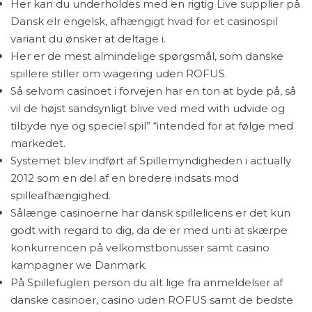
Her kan du underholdes med en rigtig Live supplier på
Dansk elr engelsk, afhængigt hvad for et casinospil
variant du ønsker at deltage i.
Her er de mest almindelige spørgsmål, som danske
spillere stiller om wagering uden ROFUS.
Så selvom casinoet i forvejen har en ton at byde på, så
vil de højst sandsynligt blive ved med with udvide og
tilbyde nye og speciel spil” “intended for at følge med
markedet.
Systemet blev indført af Spillemyndigheden i actually
2012 som en del af en bredere indsats mod
spilleafhængighed.
Sålænge casinoerne har dansk spillelicens er det kun
godt with regard to dig, da de er med unti at skærpe
konkurrencen på velkomstbonusser samt casino
kampagner we Danmark.
På Spillefuglen person du alt lige fra anmeldelser af
danske casinoer, casino uden ROFUS samt de bedste