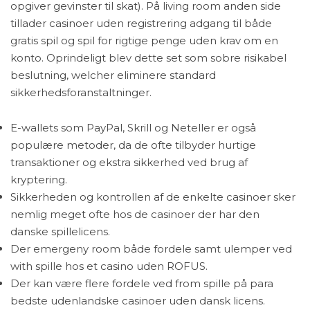
opgiver gevinster til skat). På living room anden side
tillader casinoer uden registrering adgang til både
gratis spil og spil for rigtige penge uden krav om en
konto. Oprindeligt blev dette set som sobre risikabel
beslutning, welcher eliminere standard
sikkerhedsforanstaltninger.
E-wallets som PayPal, Skrill og Neteller er også
populære metoder, da de ofte tilbyder hurtige
transaktioner og ekstra sikkerhed ved brug af
kryptering.
Sikkerheden og kontrollen af de enkelte casinoer sker
nemlig meget ofte hos de casinoer der har den
danske spillelicens.
Der emergeny room både fordele samt ulemper ved
with spille hos et casino uden ROFUS.
Der kan være flere fordele ved from spille på para
bedste udenlandske casinoer uden dansk licens.