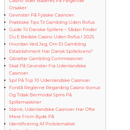
Casino Sider Baseres På Følgende
Orsaker:
Gevinster På Fysiske Casinoer:
Praktiske Tips Til Gambling Uden Rofus
Guide Til Danske Spillere – Sådan Finder
Du E Bedste Casino Uden Rofus I 2025
Hvordan Ved Jeg, Om Et Gambling
Establishment Har Dansk Spillelicens?
Gibraltar Gambling Commissioner
Skat På Gevinster Fra Udenlandske
Casinoer
Spil På Top 10 Udenlandske Casinoer
Forstå Reglerne Regarding Casino-bonus
Og Tidak Bermodal Spins På
Spillemaskiner
Større, Udenlandske Casinoer Har Ofte
Mere From Byde På
Identificering Af Problematisk