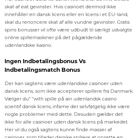
skat af eat gevinster. Hvis casinoet derimod ikke
innehåller en dansk licens eller en licens i et EU-land,
skal du renoncere skat af alle vundne gevinster. Gratis
spins bonusser vil ofte være udbudt til særligt udvalgte
online spillemaskiner på det pågældende
udenlandske kasino.
Ingen Indbetalingsbonus Vs
Indbetalingsmatch Bonus
Der kan sagtens være udenlandske casinoer uden
dansk licens, som ikke accepterer spillere fra Danmark.
Vælger du” “with spille på ain udenlandsk casino
scientif dansk licens, infame der selvfølgelig ikke være
nogle problemer med dette. Desuden gælder det
ikke for alle casinoer uden dansk licens på markedet.
Her vil du også sagtens kunne finde masser af
casinoer, som tillader danske spillere at oprette en