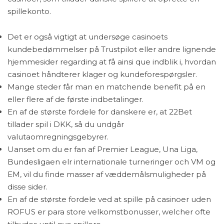
spillekonto.
Det er også vigtigt at undersøge casinoets
kundebedømmelser på Trustpilot eller andre lignende
hjemmesider regarding at få ainsi que indblik i, hvordan
casinoet håndterer klager og kundeforespørgsler.
Mange steder får man en matchende benefit på en
eller flere af de første indbetalinger.
En af de største fordele for danskere er, at 22Bet
tillader spil i DKK, så du undgår
valutaomregningsgebyrer.
Uanset om du er fan af Premier League, Una Liga,
Bundesligaen elr internationale turneringer och VM og
EM, vil du finde masser af væddemålsmuligheder på
disse sider.
En af de største fordele ved at spille på casinoer uden
ROFUS er para store velkomstbonusser, welcher ofte