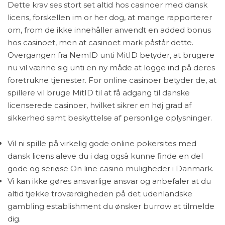
Dette krav ses stort set altid hos casinoer med dansk
licens, forskellen im or her dog, at mange rapporterer
om, from de ikke innehåller anvendt en added bonus
hos casinoet, men at casinoet mark påstår dette.
Overgangen fra NemID unti MitID betyder, at brugere
nu vil vænne sig unti en ny måde at logge ind på deres
foretrukne tjenester. For online casinoer betyder de, at
spillere vil bruge MitID til at få adgang til danske
licenserede casinoer, hvilket sikrer en høj grad af
sikkerhed samt beskyttelse af personlige oplysninger.
Vil ni spille på virkelig gode online pokersites med
dansk licens aleve du i dag også kunne finde en del
gode og seriøse On line casino muligheder i Danmark.
Vi kan ikke gøres ansvarlige ansvar og anbefaler at du
altid tjekke troværdigheden på det udenlandske
gambling establishment du ønsker burrow at tilmelde
dig.