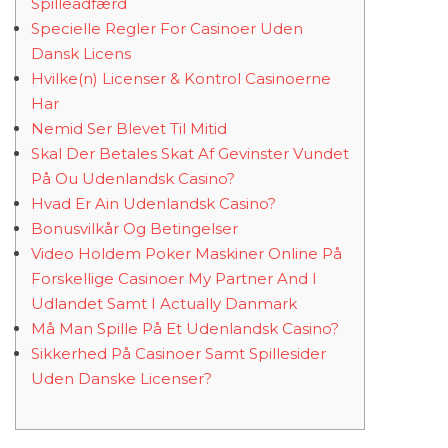
Spilleadfærd
Specielle Regler For Casinoer Uden
Dansk Licens
Hvilke(n) Licenser & Kontrol Casinoerne
Har
Nemid Ser Blevet Til Mitid
Skal Der Betales Skat Af Gevinster Vundet
På Ou Udenlandsk Casino? ​
Hvad Er Ain Udenlandsk Casino?
Bonusvilkår Og Betingelser
Video Holdem Poker Maskiner Online På
Forskellige Casinoer My Partner And I
Udlandet Samt I Actually Danmark
Må Man Spille På Et Udenlandsk Casino?
Sikkerhed På Casinoer Samt Spillesider
Uden Danske Licenser?