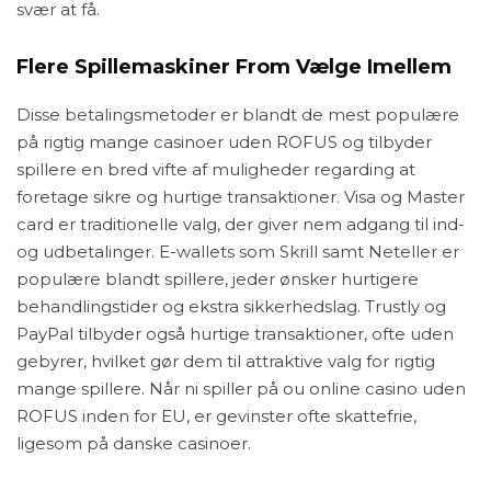
svær at få.
Flere Spillemaskiner From Vælge Imellem
Disse betalingsmetoder er blandt de mest populære
på rigtig mange casinoer uden ROFUS og tilbyder
spillere en bred vifte af muligheder regarding at
foretage sikre og hurtige transaktioner. Visa og Master
card er traditionelle valg, der giver nem adgang til ind-
og udbetalinger. E-wallets som Skrill samt Neteller er
populære blandt spillere, jeder ønsker hurtigere
behandlingstider og ekstra sikkerhedslag. Trustly og
PayPal tilbyder også hurtige transaktioner, ofte uden
gebyrer, hvilket gør dem til attraktive valg for rigtig
mange spillere. Når ni spiller på ou online casino uden
ROFUS inden for EU, er gevinster ofte skattefrie,
ligesom på danske casinoer.