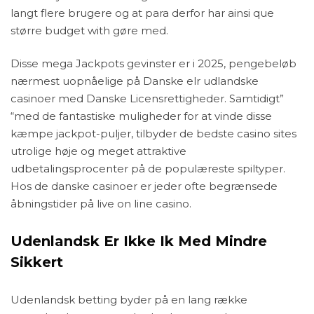
langt flere brugere og at para derfor har ainsi que
større budget with gøre med.
Disse mega Jackpots gevinster er i 2025, pengebeløb
nærmest uopnåelige på Danske elr udlandske
casinoer med Danske Licensrettigheder. Samtidigt”
“med de fantastiske muligheder for at vinde disse
kæmpe jackpot-puljer, tilbyder de bedste casino sites
utrolige høje og meget attraktive
udbetalingsprocenter på de populæreste spiltyper.
Hos de danske casinoer er jeder ofte begrænsede
åbningstider på live on line casino.
Udenlandsk Er Ikke Ik Med Mindre
Sikkert
Udenlandsk betting byder på en lang række