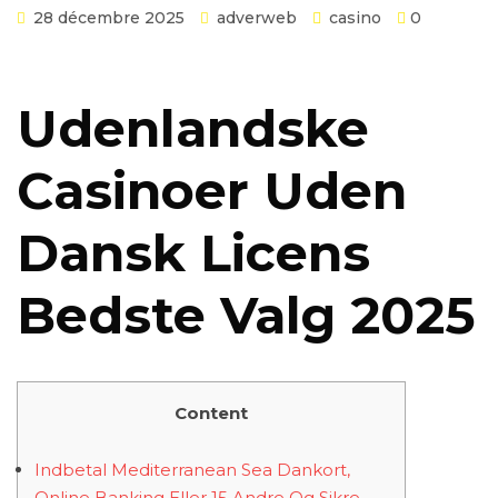
28 décembre 2025
adverweb
casino
0
Udenlandske
Casinoer Uden
Dansk Licens
Bedste Valg 2025
Content
Indbetal Mediterranean Sea Dankort,
Online Banking Eller 15 Andre Og Sikre