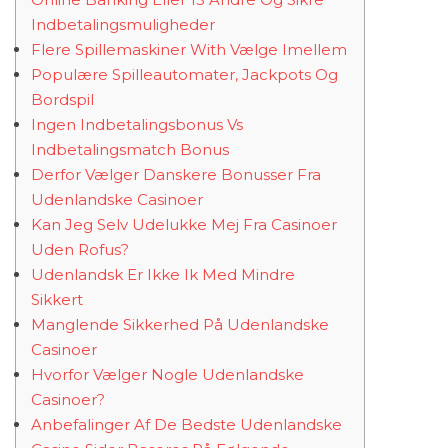
Indbetalingsmuligheder
Flere Spillemaskiner With Vælge Imellem
Populære Spilleautomater, Jackpots Og
Bordspil
Ingen Indbetalingsbonus Vs
Indbetalingsmatch Bonus
Derfor Vælger Danskere Bonusser Fra
Udenlandske Casinoer
Kan Jeg Selv Udelukke Mej Fra Casinoer
Uden Rofus?
Udenlandsk Er Ikke Ik Med Mindre
Sikkert
Manglende Sikkerhed På Udenlandske
Casinoer
Hvorfor Vælger Nogle Udenlandske
Casinoer?
Anbefalinger Af De Bedste Udenlandske