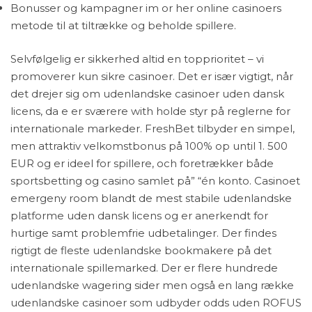
Bonusser og kampagner im or her online casinoers
metode til at tiltrække og beholde spillere.
Selvfølgelig er sikkerhed altid en topprioritet – vi
promoverer kun sikre casinoer. Det er især vigtigt, når
det drejer sig om udenlandske casinoer uden dansk
licens, da e er sværere with holde styr på reglerne for
internationale markeder. FreshBet tilbyder en simpel,
men attraktiv velkomstbonus på 100% op until 1. 500
EUR og er ideel for spillere, och foretrækker både
sportsbetting og casino samlet på” “én konto. Casinoet
emergeny room blandt de mest stabile udenlandske
platforme uden dansk licens og er anerkendt for
hurtige samt problemfrie udbetalinger. Der findes
rigtigt de fleste udenlandske bookmakere på det
internationale spillemarked. Der er flere hundrede
udenlandske wagering sider men også en lang række
udenlandske casinoer som udbyder odds uden ROFUS