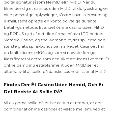
digital signatur såsom NemID elr” “MitID. Når du
tilmelder dig et casinos uden MitID, vil du typisk angive
dine personlige oplysninger, såsom navn, hjemsted og
e-mail, samt oprette en konto og vælge durante
betalingsmetode. Et andet online casino uden MitID
og ROFUS ejet af det sikre firma Infiniza LTD hedder
Slotable Casino, og the woman tilbydes spillerne den
største gratis spins-bonus på markedet. Casinoet har
en Malta-licens (MGA), og som vi nævnte forrige,
klassificerer vi dette som den sikreste licens i verden. Et
online gambling establishment uden MitID ser et
alternativ til at spille på danske casinoer scientif MitID.
Findes Der Ét Casino Uden Nemid, Och Er
Det Bedste At Spille På?
Vil du gerne spille på et live casino at redbet, er der
combiner af online casinoer at vælge mellem. Ved at