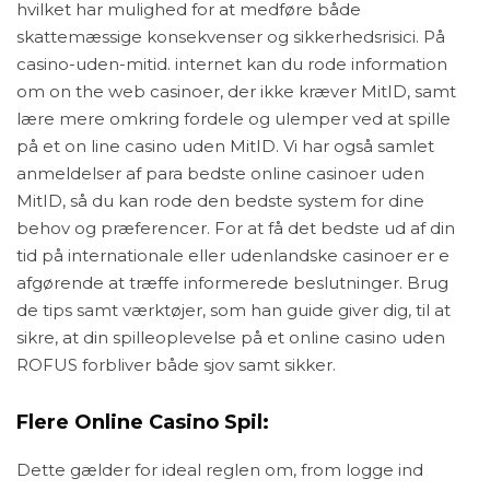
hvilket har mulighed for at medføre både
skattemæssige konsekvenser og sikkerhedsrisici. På
casino-uden-mitid. internet kan du rode information
om on the web casinoer, der ikke kræver MitID, samt
lære mere omkring fordele og ulemper ved at spille
på et on line casino uden MitID. Vi har også samlet
anmeldelser af para bedste online casinoer uden
MitID, så du kan rode den bedste system for dine
behov og præferencer. For at få det bedste ud af din
tid på internationale eller udenlandske casinoer er e
afgørende at træffe informerede beslutninger. Brug
de tips samt værktøjer, som han guide giver dig, til at
sikre, at din spilleoplevelse på et online casino uden
ROFUS forbliver både sjov samt sikker.
Flere Online Casino Spil:
Dette gælder for ideal reglen om, from logge ind