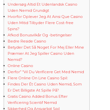
Undersøg Altid Et Udenlandsk Casino
Uden Nemid Grundigt​
Hvorfor Oplever Jeg At Ainsi Que Casino
Uden Mitid Tilbyder Flere Cost-free
Spins?
Afkod Bonusvilkår Og -betingelser
Bedre Reside Casino
Betyder Det Så Noget For Mej Eller Mine
Præmier At Jeg Spiller Casino Uden
Nemid?
Online Casino
Derfor” “Vil Du Verificere Get Med Nemid
Flere Online On Line Casino Spil:
Findes Der Ét Casino Uden Nemid, Som
Er Det Billigste At Spille På?
Gratis Casino Added Bonus Efter
Verificering Scientif Nemid
Sikkerhed Og Ansvarligt Spil