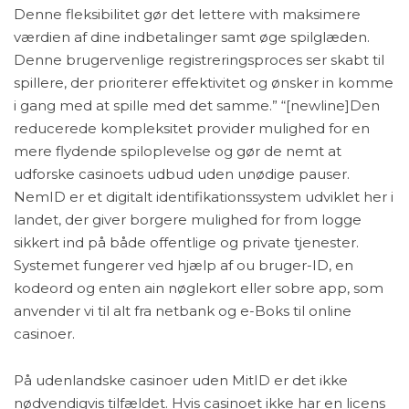
Denne fleksibilitet gør det lettere with maksimere
værdien af dine indbetalinger samt øge spilglæden.
Denne brugervenlige registreringsproces ser skabt til
spillere, der prioriterer effektivitet og ønsker in komme
i gang med at spille med det samme.” “[newline]Den
reducerede kompleksitet provider mulighed for en
mere flydende spiloplevelse og gør de nemt at
udforske casinoets udbud uden unødige pauser.
NemID er et digitalt identifikationssystem udviklet her i
landet, der giver borgere mulighed for from logge
sikkert ind på både offentlige og private tjenester.
Systemet fungerer ved hjælp af ou bruger-ID, en
kodeord og enten ain nøglekort eller sobre app, som
anvender vi til alt fra netbank og e-Boks til online
casinoer.
På udenlandske casinoer uden MitID er det ikke
nødvendigvis tilfældet. Hvis casinoet ikke har en licens