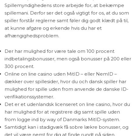
Spillemyndighedens store arbejde for, at bekæmpe
spillemani. Derfor ser det også vigtigt for os, at du som
spiller forstår reglerne samt føler dig godt klædt på til,
at kunne afgøre og erkende hvis du har et
afhængighedsproblem.
Der har mulighed for være tale om 100 procent
indbetalingsbonusser, men også bonusser på 200 eller
300 procent.
Online on line casino uden MitID – eller NemID –
dækker over spillesider, hvor du och dansk spiller har
mulighed for spille uden from anvende de danske ID-
verifikationssystemer.
Det er et udenlandsk licenseret on line casino, hvor du
har mulighed for at registrere dig samt spille uden
from logge ind by way of Danmarks MitID-system.
Samtidigt kan i stadigvæk få sobre lækre bonusser, og
det vil være nemt for dig at finde rundt på siden.