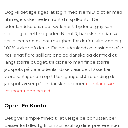
Dog vil det lige siges, at login med NemID blot er med
til in øge sikkerheden runt din spilkonto. De
udenlandske casinoer welcher tilbyder at guy kan
spille og oprette sig uden NemID, har ikke en dansk
spillelicens og du har mulighed for derfor ikke vide dig
100% sikker på dette. Da de udenlandske casinoer ofte
har langt flere spillere end de danske og dermed et
langt større budget, traicionero man finde større
jackpots på para udenlandske casinoer. Disse kan
være rakt igenom op til ten gange større ending de
jackpots vi ser på de danske casinoer
udenlandske
casinoer uden nemid
.
Opret En Konto
Det giver simple frihed til at vælge de bonusser, der
passer forbilledlig til din spillestil og dine præferencer.