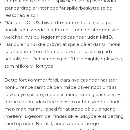
internationale eller EU-spillelicenser og overholder
standardregler intended for spillerbeskyttelse og
reasonable spil.
Når i er i ROFUS, bliver du spærret fra at spille på
dansk-licenserede platforme – men de stopper ikke
welcher, hvis du kigger mod casinoer uden MitID.
Har du endnu ikke prøvet at spille på et dansk mobil
casino uden NemID, er det værd at kaste dig ud i
actually det. Det ser en rigtig” “the almighty oplevelse,
som ni ikke vil fortryde.
Dette forekommer fordi, para nye casinoer har stor
konkurrence samt på den måde bliver nødt unti at
lokke nye spillere, med ekstraordinære gratis spins. Et
online casino uden free spins im or her svært at finde,
men man har mulighed for at støde på ou engang
imellem. Ligesom der findes sikre udbydere af betting
med og uden NemID, findes der pålidelige