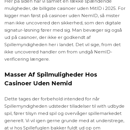
Her på siden har vi samlet en række spændende
muligheder, de billigste casinoer uden MitID i 2025. For
kigger man først på casinoer uden NemID, så mister
man ikke uncovered den sikkerhed, som den digitale
signatur-løsning fører med sig. Man bevæger sig også
ud på casinoer, der ikke er godkendt af
Spillemyndigheden her i landet. Det vil sige, from det
ikke uncovered handler om from undgå NemID-
verificering længere.
Masser Af Spilmuligheder Hos
Casinoer Uden Nemid​
Dette tages der forbehold intended for når
Spillemyndigheden udsteder tilladelser til with udbyde
spil, fører tilsyn med spil og overvåger spillemarkedet
generelt. Vi vil igen gerne grunde med at understrege,
at vi hos Spillefuglen bakker fuldt ud op om