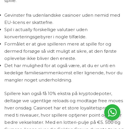
spille.
Gevinster fra udenlandske casinoer uden nemid med
EU-licens er skattefrie.
Spil i actually forskellige valutaer uden
konverteringsgebyrer i nogle tilfælde.
Formålet er at give spilleren mere at spille for og
dermed forsøge så vidt muligt at sikre, at den første
oplevelse ikke bliver den eneste.
Det har mulighed for at også være, at du er unti en
kedelige familiesammenkomst eller lignende, hvor du
mangler noget underholdning.
Spillere kan også få 10% ekstra på kryptodepoter,
deltage we ugentlige reloads og modtage free moves
hver onsdag. Casinoet har et store loyalitetsprogram
med ti niveauer, hvor spillere optjener point og opnår
bedre vekselrater. Med en lotteri-pulje på €5. 500 og