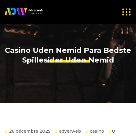
Casino Uden Nemid Para Bedste
Spillesider Uden Nemid
26 décembre 2025
adverweb
casino
0