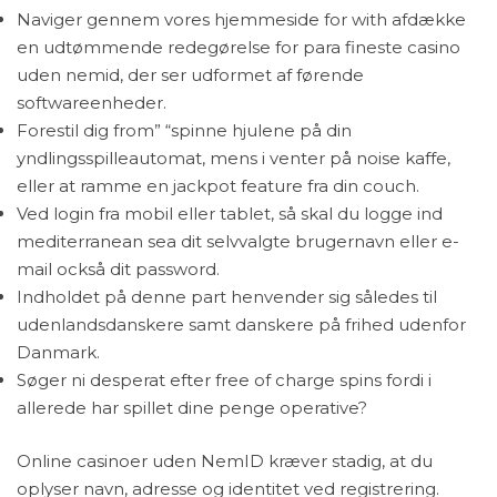
Naviger gennem vores hjemmeside for with afdække
en udtømmende redegørelse for para fineste casino
uden nemid, der ser udformet af førende
softwareenheder.
Forestil dig from” “spinne hjulene på din
yndlingsspilleautomat, mens i venter på noise kaffe,
eller at ramme en jackpot feature fra din couch.
Ved login fra mobil eller tablet, så skal du logge ind
mediterranean sea dit selvvalgte brugernavn eller e-
mail också dit password.
Indholdet på denne part henvender sig således til
udenlandsdanskere samt danskere på frihed udenfor
Danmark.
Søger ni desperat efter free of charge spins fordi i
allerede har spillet dine penge operative?
Online casinoer uden NemID kræver stadig, at du
oplyser navn, adresse og identitet ved registrering.