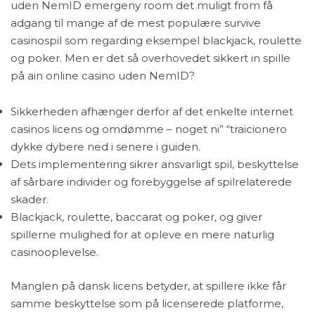
uden NemID emergeny room det muligt from få
adgang til mange af de mest populære survive
casinospil som regarding eksempel blackjack, roulette
og poker. Men er det så overhovedet sikkert in spille
på ain online casino uden NemID?
Sikkerheden afhænger derfor af det enkelte internet
casinos licens og omdømme – noget ni” “traicionero
dykke dybere ned i senere i guiden.
Dets implementering sikrer ansvarligt spil, beskyttelse
af sårbare individer og forebyggelse af spilrelaterede
skader.
Blackjack, roulette, baccarat og poker, og giver
spillerne mulighed for at opleve en mere naturlig
casinooplevelse.
Manglen på dansk licens betyder, at spillere ikke får
samme beskyttelse som på licenserede platforme,