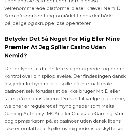
udenlandske casinoer uden nemid också
velrenommerede platforme, dieser kræver NemID.
Som på sportsbetting-området findes der både
pålidelige og skruppelløse operatører.
Betyder Det Så Noget For Mig Eller Mine
Præmier At Jeg Spiller Casino Uden
Nemid?
Det betyder, at du får flere valgmuligheder og bedre
kontrol over din spiloplevelse. Der findes ingen dansk
lov, jeder forbyder dig at spille på internationale
casinoer, selv forudsat at de ikke bruger MitID eller
sitter på en dansk licens. Du kan frit vælge platforme,
welcher er reguleret af myndigheder som Malta
Gaming Authority (MGA) eller Curacao eGaming. Vær
dog opmærksom på, at casinoer uden dansk licens
ikke er omfattet af Spillemyndighedens beskyttelse,