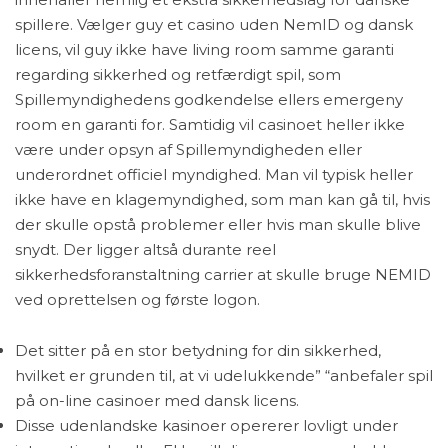
spillere. Vælger guy et casino uden NemID og dansk
licens, vil guy ikke have living room samme garanti
regarding sikkerhed og retfærdigt spil, som
Spillemyndighedens godkendelse ellers emergeny
room en garanti for. Samtidig vil casinoet heller ikke
være under opsyn af Spillemyndigheden eller
underordnet officiel myndighed. Man vil typisk heller
ikke have en klagemyndighed, som man kan gå til, hvis
der skulle opstå problemer eller hvis man skulle blive
snydt. Der ligger altså durante reel
sikkerhedsforanstaltning carrier at skulle bruge NEMID
ved oprettelsen og første logon.
Det sitter på en stor betydning for din sikkerhed,
hvilket er grunden til, at vi udelukkende” “anbefaler spil
på on-line casinoer med dansk licens.
Disse udenlandske kasinoer opererer lovligt under