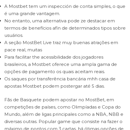
A Mostbet tem um inspección de conta simples, o que
é uma grande vantagem.
No entanto, uma alternativa pode ze destacar em
termos de benefícios afin de determinados tipos sobre
usuários.
A seção MostBet Live traz muy buenas atrações em
pace real, muitas
Para facilitar the acessibilidade dos jogadores
brasileiros, a Mostbet oferece uma ampla gama de
opções de pagamento os quais aceitam reais.
Os saques por transferência bancária mhh casa de
apostas Mostbet podem postergar até 5 dias.
Fãs de Basquete podem apostar no MostBet, em
competições de países, como Olimpíadas e Copa do
Mundo, além de ligas principales como a NBA, NBB e
diversas outras. Popular game que consiste na fazer o
máximo de pontos com 3 cartas, há ótimas opções de