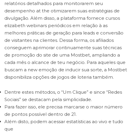
relatórios detalhados para monitorarem seu
desempenho at the otimizarem suas estratégias de
divulgação. Além disso, a plataforma fornece cursos
elizabeth webinars periódicos em relação à as
melhores práticas de geração para leads e conversão
de visitantes na clientes. Dessa forma, os afiliados
conseguem aprimorar continuamente suas técnicas
de promoção do site de uma Mostbet, ampliando a
cada mês o alcance de teu negócio. Para aqueles que
buscam a new emoção de inducir sua sorte, a Mostbet
disponibiliza opções de jogos de loteria também.
Dentre estes métodos, o “Um Clique” e since “Redes
Sociais” se destacam pela simplicidade.
Para fazer isso, ele precisa marcarse o maior número
de pontos possível dentro de 21.
Além disto, podem acessar estatísticas ao vivo e tudo
que