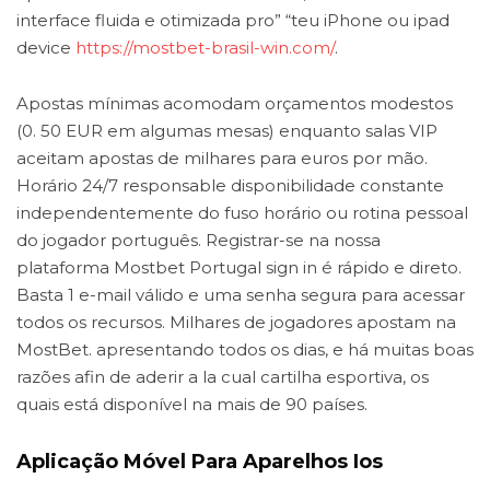
interface fluida e otimizada pro” “teu iPhone ou ipad
device
https://mostbet-brasil-win.com/
.
Apostas mínimas acomodam orçamentos modestos
(0. 50 EUR em algumas mesas) enquanto salas VIP
aceitam apostas de milhares para euros por mão.
Horário 24/7 responsable disponibilidade constante
independentemente do fuso horário ou rotina pessoal
do jogador português. Registrar-se na nossa
plataforma Mostbet Portugal sign in é rápido e direto.
Basta 1 e-mail válido e uma senha segura para acessar
todos os recursos. Milhares de jogadores apostam na
MostBet. apresentando todos os dias, e há muitas boas
razões afin de aderir a la cual cartilha esportiva, os
quais está disponível na mais de 90 países.
Aplicação Móvel Para Aparelhos Ios