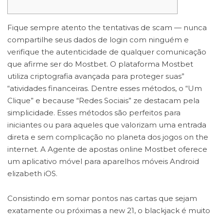
Fique sempre atento the tentativas de scam — nunca
compartilhe seus dados de login com ninguém e
verifique the autenticidade de qualquer comunicação
que afirme ser do Mostbet. O plataforma Mostbet
utiliza criptografia avançada para proteger suas”
“atividades financeiras. Dentre esses métodos, o “Um
Clique” e because “Redes Sociais” ze destacam pela
simplicidade. Esses métodos são perfeitos para
iniciantes ou para aqueles que valorizam uma entrada
direta e sem complicação no planeta dos jogos on the
internet. A Agente de apostas online Mostbet oferece
um aplicativo móvel para aparelhos móveis Android
elizabeth iOS.
Consistindo em somar pontos nas cartas que sejam
exatamente ou próximas a new 21, o blackjack é muito