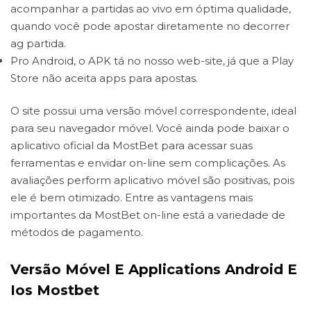
acompanhar a partidas ao vivo em óptima qualidade,
quando você pode apostar diretamente no decorrer
ag partida.
Pro Android, o APK tá no nosso web-site, já que a Play
Store não aceita apps para apostas.
O site possui uma versão móvel correspondente, ideal
para seu navegador móvel. Você ainda pode baixar o
aplicativo oficial da MostBet para acessar suas
ferramentas e envidar on-line sem complicações. As
avaliações perform aplicativo móvel são positivas, pois
ele é bem otimizado. Entre as vantagens mais
importantes da MostBet on-line está a variedade de
métodos de pagamento.
Versão Móvel E Applications Android E
Ios Mostbet