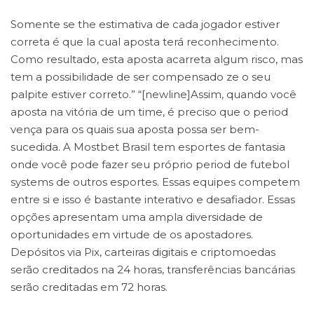
Somente se the estimativa de cada jogador estiver
correta é que la cual aposta terá reconhecimento.
Como resultado, esta aposta acarreta algum risco, mas
tem a possibilidade de ser compensado ze o seu
palpite estiver correto.” “[newline]Assim, quando você
aposta na vitória de um time, é preciso que o period
vença para os quais sua aposta possa ser bem-
sucedida. A Mostbet Brasil tem esportes de fantasia
onde você pode fazer seu próprio period de futebol
systems de outros esportes. Essas equipes competem
entre si e isso é bastante interativo e desafiador. Essas
opções apresentam uma ampla diversidade de
oportunidades em virtude de os apostadores.
Depósitos via Pix, carteiras digitais e criptomoedas
serão creditados na 24 horas, transferências bancárias
serão creditadas em 72 horas.