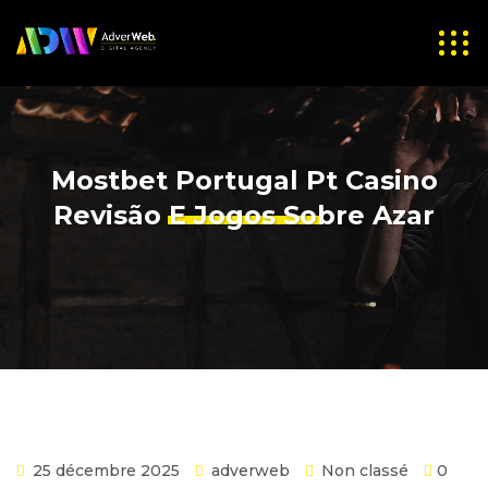
Mostbet Portugal Pt Casino
Revisão E Jogos Sobre Azar
25 décembre 2025
adverweb
Non classé
0