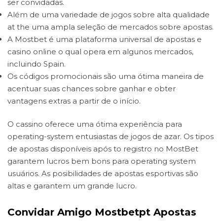
ser convidadas.
Além de uma variedade de jogos sobre alta qualidade
at the uma ampla seleção de mercados sobre apostas.
A Mostbet é uma plataforma universal de apostas e
casino online o qual opera em algunos mercados,
incluindo Spain.
Os códigos promocionais são uma ótima maneira de
acentuar suas chances sobre ganhar e obter
vantagens extras a partir de o início.
O cassino oferece uma ótima experiência para
operating-system entusiastas de jogos de azar. Os tipos
de apostas disponíveis após to registro no MostBet
garantem lucros bem bons para operating system
usuários. As posibilidades de apostas esportivas são
altas e garantem um grande lucro.
Convidar Amigo Mostbetpt Apostas