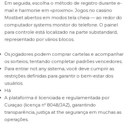
Em seguida, escolha o método de registro durante e-
mail e harmonie em «proximo». Jogos no cassino
Mostbet abertos em modos tela cheia — ao redor do
computador systems monitor do telefone. O painel
para controle está localizado na parte substandard,
representado por vários blocos.
Os jogadores podem comprar cartelas e acompanhar
os sorteios, tentando completar padrões vencedores.
Para entrar not any sistema, você deve cumprir as
restrições definidas para garantir o bem-estar dos
usuários.
Há
A plataforma é licenciada e regulamentada por
Curaçao (licença nº 8048/JAZ), garantindo
transparência, justiça at the segurança em muchas as
operações.