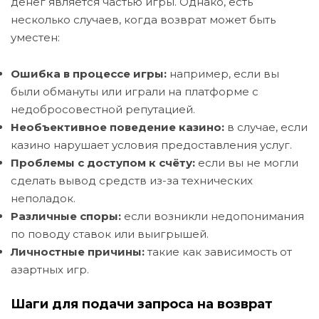
денег является частью игры. Однако, есть
несколько случаев, когда возврат может быть
уместен:
Ошибка в процессе игры:
например, если вы
были обмануты или играли на платформе с
недобросовестной репутацией.
Необъективное поведение казино:
в случае, если
казино нарушает условия предоставления услуг.
Проблемы с доступом к счёту:
если вы не могли
сделать вывод средств из-за технических
неполадок.
Различные споры:
если возникли недопонимания
по поводу ставок или выигрышей.
Личностные причины:
такие как зависимость от
азартных игр.
Шаги для подачи запроса на возврат