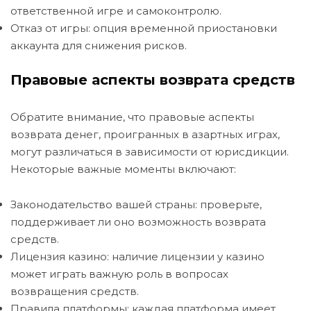
ответственной игре и самоконтролю.
Отказ от игры: опция временной приостановки
аккаунта для снижения рисков.
Правовые аспекты возврата средств
Обратите внимание, что правовые аспекты
возврата денег, проигранных в азартных играх,
могут различаться в зависимости от юрисдикции.
Некоторые важные моменты включают:
Законодательство вашей страны: проверьте,
поддерживает ли оно возможность возврата
средств.
Лицензия казино: наличие лицензии у казино
может играть важную роль в вопросах
возвращения средств.
Правила платформы: каждая платформа имеет