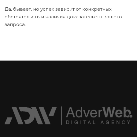
Да, бывает, но успех зависит от конкретных
обстоятельств и наличия доказательств вашего
запроса.