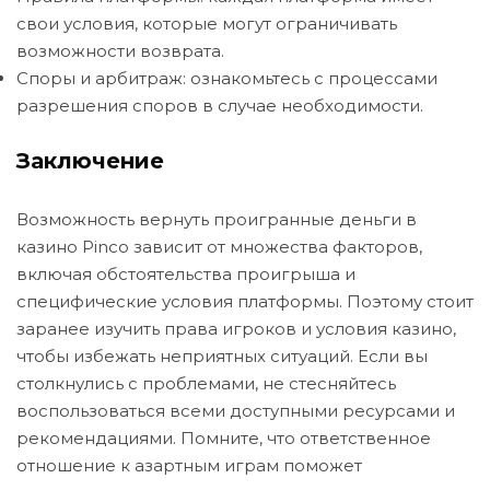
свои условия, которые могут ограничивать
возможности возврата.
Споры и арбитраж: ознакомьтесь с процессами
разрешения споров в случае необходимости.
Заключение
Возможность вернуть проигранные деньги в
казино Pinco зависит от множества факторов,
включая обстоятельства проигрыша и
специфические условия платформы. Поэтому стоит
заранее изучить права игроков и условия казино,
чтобы избежать неприятных ситуаций. Если вы
столкнулись с проблемами, не стесняйтесь
воспользоваться всеми доступными ресурсами и
рекомендациями. Помните, что ответственное
отношение к азартным играм поможет