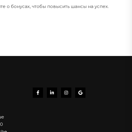
 о бонусах, чтобы повысить шансы на успех.
ue
 0
che,