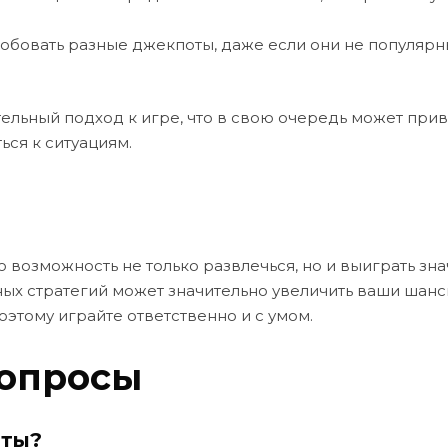
обовать разные джекпоты, даже если они не популяр
тельный подход к игре, что в свою очередь может при
ься к ситуациям.
 возможность не только развлечься, но и выиграть з
ых стратегий может значительно увеличить ваши шансы
этому играйте ответственно и с умом.
вопросы
оты?