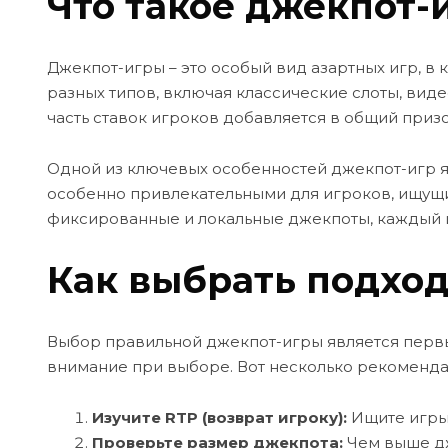
Что такое джекпот-
Джекпот-игры – это особый вид азартных игр, в
разных типов, включая классические слоты, виде
часть ставок игроков добавляется в общий приз
Одной из ключевых особенностей джекпот-игр яв
особенно привлекательными для игроков, ищущ
фиксированные и локальные джекпоты, каждый и
Как выбрать подход
Выбор правильной джекпот-игры является первым
внимание при выборе. Вот несколько рекоменда
Изучите RTP (возврат игроку):
Ищите игры 
Проверьте размер джекпота:
Чем выше дж