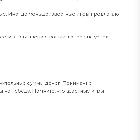
ные. Иногда меньшеизвестные игры предлагают
вести к повышению ваших шансов на успех.
начительные суммы денег. Понимание
 на победу. Помните, что азартные игры