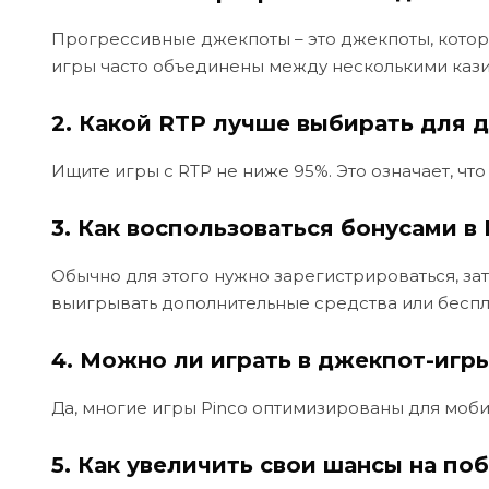
Прогрессивные джекпоты – это джекпоты, которы
игры часто объединены между несколькими кази
2. Какой RTP лучше выбирать для 
Ищите игры с RTP не ниже 95%. Это означает, чт
3. Как воспользоваться бонусами в 
Обычно для этого нужно зарегистрироваться, за
выигрывать дополнительные средства или бесп
4. Можно ли играть в джекпот-игр
Да, многие игры Pinco оптимизированы для моби
5. Как увеличить свои шансы на по