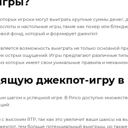
игры?
 которых игроки могут выиграть крупные суммы денег
ослоты и настольные игры, такие как покер или блэкдж
овой фонд, который и формирует джекпот.
ляется возможность выиграть не только основной приз
их острых ощущений. Игры предлагают различные тип
з которых имеет свои уникальные правила и механиз
ящую джекпот-игру в 
 шагом к успешной игре. В Pinco доступно множество 
ций:
с высоким RTP, так как это увеличит ваши шансы на в
екпот, тем больше потенциальный выигрыш, но также 