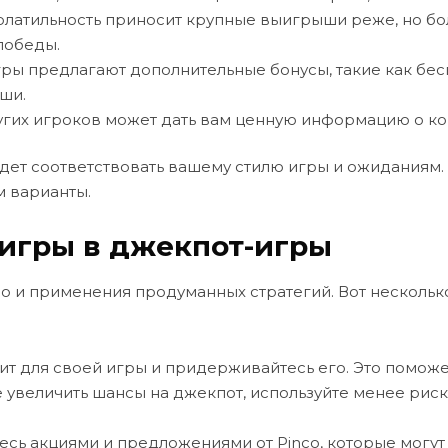
латильность приносит крупные выигрыши реже, но бол
победы.
ры предлагают дополнительные бонусы, такие как бес
ши.
гих игроков может дать вам ценную информацию о ко
удет соответствовать вашему стилю игры и ожиданиям.
 варианты.
 игры в джекпот-игры
 но и применения продуманных стратегий. Вот нескольк
т для своей игры и придерживайтесь его. Это поможе
е увеличить шансы на джекпот, используйте менее риск
есь акциями и предложениями от Pinco, которые могут