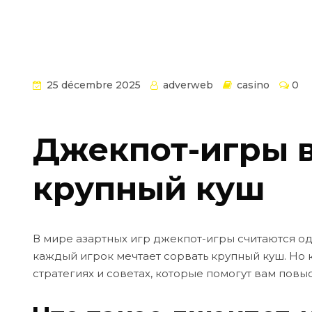
25 décembre 2025
adverweb
casino
0
Джекпот-игры в
крупный куш
В мире азартных игр джекпот-игры считаются од
каждый игрок мечтает сорвать крупный куш. Но 
стратегиях и советах, которые помогут вам повы