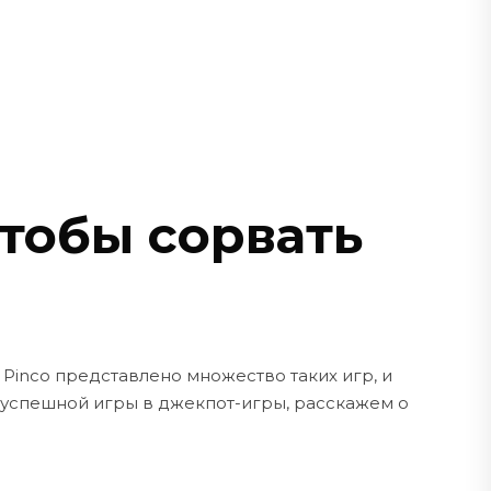
чтобы сорвать
Pinco представлено множество таких игр, и
ы успешной игры в джекпот-игры, расскажем о