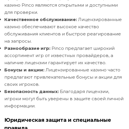
казино Pinco являются открытыми и доступными
для проверки.
Качественное обслуживание:
Лицензированные
казино обеспечивают высокое качество
обслуживания клиентов и быстрое реагирование
на запросы.
Разнообразие игр:
Pinco предлагает широкий
ассортимент игр от известных провайдеров, а
наличие лицензии гарантирует их качество.
Бонусы и акции:
Лицензированные казино часто
предлагают привлекательные бонусы и акции для
своих игроков.
Безопасность данных:
Благодаря лицензии,
игроки могут быть уверены в защите своей личной
информации.
Юридическая защита и специальные
правила