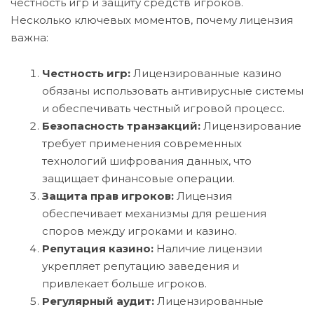
честность игр и защиту средств игроков.
Несколько ключевых моментов, почему лицензия
важна:
Честность игр:
Лицензированные казино
обязаны использовать антивирусные системы
и обеспечивать честный игровой процесс.
Безопасность транзакций:
Лицензирование
требует применения современных
технологий шифрования данных, что
защищает финансовые операции.
Защита прав игроков:
Лицензия
обеспечивает механизмы для решения
споров между игроками и казино.
Репутация казино:
Наличие лицензии
укрепляет репутацию заведения и
привлекает больше игроков.
Регулярный аудит:
Лицензированные