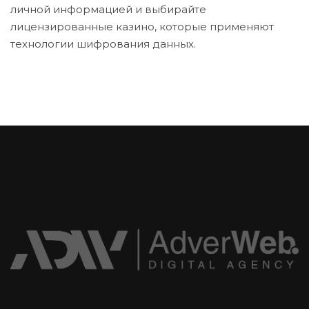
личной информацией и выбирайте
лицензированные казино, которые применяют
технологии шифрования данных.