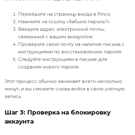
Перейдите на страницу входа в Pinco.
Нажмите на ссылку «Забыли пароль?».
Введите адрес электронной почты,
связанный с вашим аккаунтом.
Проверьте свою почту на наличие письма с
инструкциями по восстановлению пароля.
Следуйте инструкциям в письме для
создания нового пароля.
Этот процесс обычно занимает всего несколько
минут, и вы сможете снова войти в свою учетную
запись.
Шаг 3: Проверка на блокировку
аккаунта