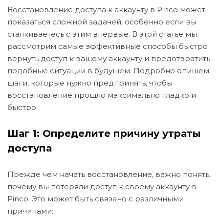
Восстановление доступа к аккаунту в Pinco может
показаться сложной задачей, особенно если вы
сталкиваетесь с этим впервые. В этой статье мы
рассмотрим самые эффективные способы быстро
вернуть доступ к вашему аккаунту и предотвратить
подобные ситуации в будущем. Подробно опишем
шаги, которые нужно предпринять, чтобы
восстановление прошло максимально гладко и
быстро.
Шаг 1: Определите причину утраты
доступа
Прежде чем начать восстановление, важно понять,
почему вы потеряли доступ к своему аккаунту в
Pinco. Это может быть связано с различными
причинами: