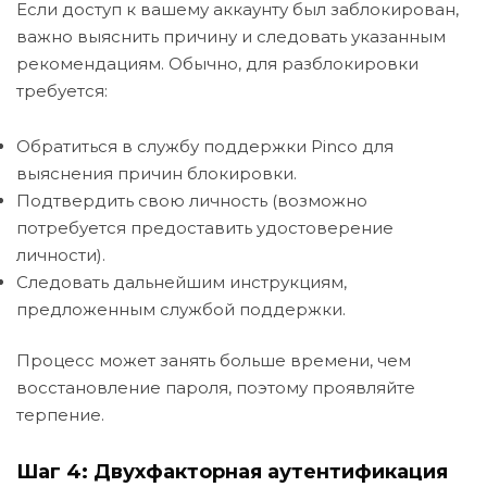
Если доступ к вашему аккаунту был заблокирован,
важно выяснить причину и следовать указанным
рекомендациям. Обычно, для разблокировки
требуется:
Обратиться в службу поддержки Pinco для
выяснения причин блокировки.
Подтвердить свою личность (возможно
потребуется предоставить удостоверение
личности).
Следовать дальнейшим инструкциям,
предложенным службой поддержки.
Процесс может занять больше времени, чем
восстановление пароля, поэтому проявляйте
терпение.
Шаг 4: Двухфакторная аутентификация