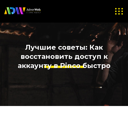
Лучшие советы: Как
восстановить доступ к
аккаунту в Pinco быстро