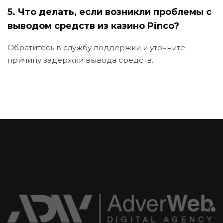
5. Что делать, если возникли проблемы с
выводом средств из казино Pinco?
Обратитесь в службу поддержки и уточните
причину задержки вывода средств.