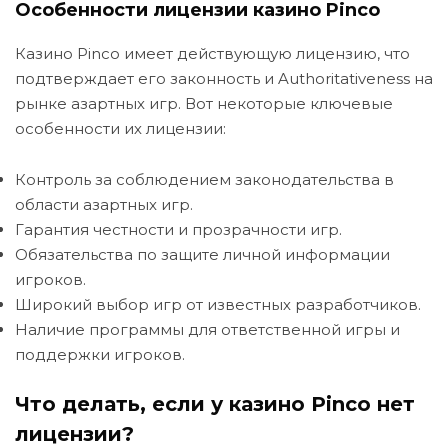
Особенности лицензии казино Pinco
Казино Pinco имеет действующую лицензию, что
подтверждает его законность и Authoritativeness на
рынке азартных игр. Вот некоторые ключевые
особенности их лицензии:
Контроль за соблюдением законодательства в
области азартных игр.
Гарантия честности и прозрачности игр.
Обязательства по защите личной информации
игроков.
Широкий выбор игр от известных разработчиков.
Наличие программы для ответственной игры и
поддержки игроков.
Что делать, если у казино Pinco нет
лицензии?