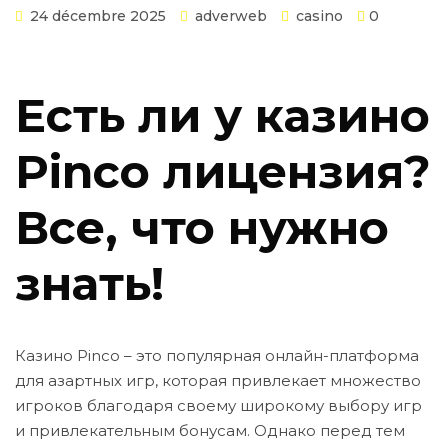
24 décembre 2025
adverweb
casino
0
Есть ли у казино
Pinco лицензия?
Все, что нужно
знать!
Казино Pinco – это популярная онлайн-платформа
для азартных игр, которая привлекает множество
игроков благодаря своему широкому выбору игр
и привлекательным бонусам. Однако перед тем