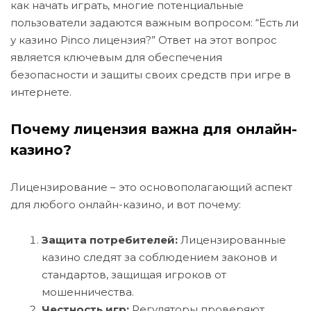
как начать играть, многие потенциальные
пользователи задаются важным вопросом: “Есть ли
у казино Pinco лицензия?” Ответ на этот вопрос
является ключевым для обеспечения
безопасности и защиты своих средств при игре в
интернете.
Почему лицензия важна для онлайн-
казино?
Лицензирование – это основополагающий аспект
для любого онлайн-казино, и вот почему:
Защита потребителей:
Лицензированные
казино следят за соблюдением законов и
стандартов, защищая игроков от
мошенничества.
Честность игр:
Регуляторы проверяют