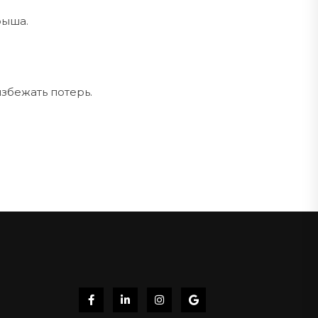
рыша.
збежать потерь.