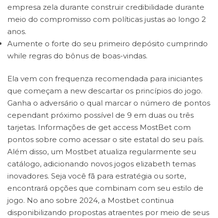
empresa zela durante construir credibilidade durante
meio do compromisso com políticas justas ao longo 2
anos.
Aumente o forte do seu primeiro depósito cumprindo
while regras do bônus de boas-vindas.
Ela vem con frequenza recomendada para iniciantes
que começam a new descartar os princípios do jogo.
Ganha o adversário o qual marcar o número de pontos
cependant próximo possível de 9 em duas ou três
tarjetas. Informações de get access MostBet com
pontos sobre como acessar o site estatal do seu país.
Além disso, um Mostbet atualiza regularmente seu
catálogo, adicionando novos jogos elizabeth temas
inovadores. Seja você fã para estratégia ou sorte,
encontrará opções que combinam com seu estilo de
jogo. No ano sobre 2024, a Mostbet continua
disponibilizando propostas atraentes por meio de seus