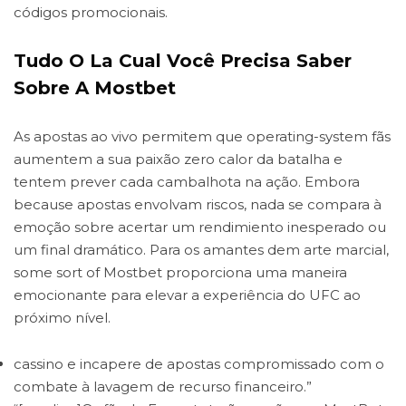
códigos promocionais.
Tudo O La Cual Você Precisa Saber
Sobre A Mostbet
As apostas ao vivo permitem que operating-system fãs
aumentem a sua paixão zero calor da batalha e
tentem prever cada cambalhota na ação. Embora
because apostas envolvam riscos, nada se compara à
emoção sobre acertar um rendimiento inesperado ou
um final dramático. Para os amantes dem arte marcial,
some sort of Mostbet proporciona uma maneira
emocionante para elevar a experiência do UFC ao
próximo nível.
cassino e incapere de apostas compromissado com o
combate à lavagem de recurso financeiro.”