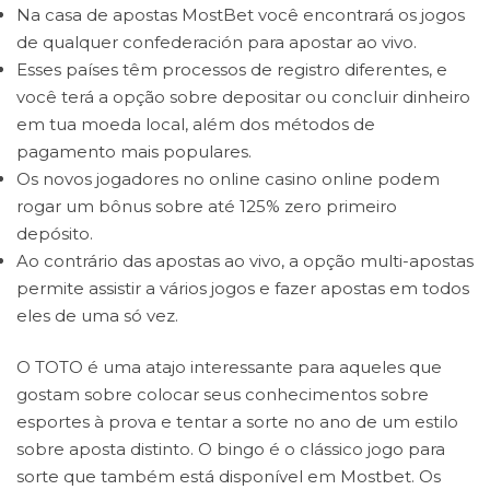
Na casa de apostas MostBet você encontrará os jogos
de qualquer confederación para apostar ao vivo.
Esses países têm processos de registro diferentes, e
você terá a opção sobre depositar ou concluir dinheiro
em tua moeda local, além dos métodos de
pagamento mais populares.
Os novos jogadores no online casino online podem
rogar um bônus sobre até 125% zero primeiro
depósito.
Ao contrário das apostas ao vivo, a opção multi-apostas
permite assistir a vários jogos e fazer apostas em todos
eles de uma só vez.
O TOTO é uma atajo interessante para aqueles que
gostam sobre colocar seus conhecimentos sobre
esportes à prova e tentar a sorte no ano de um estilo
sobre aposta distinto. O bingo é o clássico jogo para
sorte que também está disponível em Mostbet. Os