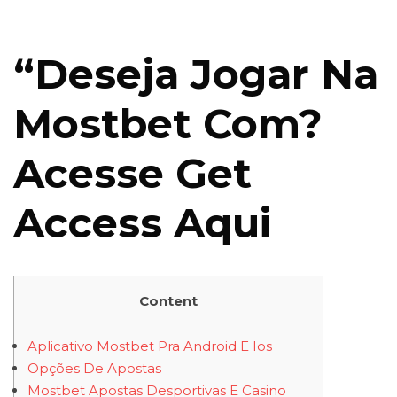
“Deseja Jogar Na
Mostbet Com?
Acesse Get
Access Aqui
Content
Aplicativo Mostbet Pra Android E Ios
Opções De Apostas
Mostbet Apostas Desportivas E Casino