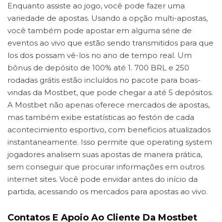
Enquanto assiste ao jogo, você pode fazer uma
variedade de apostas. Usando a opção multi-apostas,
você também pode apostar em alguma série de
eventos ao vivo que estão sendo transmitidos para que
los dos possam vê-los no ano de tempo real. Um
bônus de depósito de 100% até 1. 700 BRL e 250
rodadas grátis estão incluídos no pacote para boas-
vindas da Mostbet, que pode chegar a até 5 depósitos.
A Mostbet não apenas oferece mercados de apostas,
mas também exibe estatísticas ao festón de cada
acontecimiento esportivo, com beneficios atualizados
instantaneamente. Isso permite que operating system
jogadores analisem suas apostas de manera prática,
sem conseguir que procurar informações em outros
internet sites. Você pode envidar antes do início da
partida, acessando os mercados para apostas ao vivo.
Contatos E Apoio Ao Cliente Da Mostbet