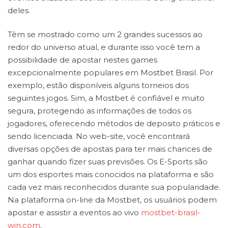
deles.
Têm se mostrado como um 2 grandes sucessos ao
redor do universo atual, e durante isso você tem a
possibilidade de apostar nestes games
excepcionalmente populares em Mostbet Brasil. Por
exemplo, estão disponíveis alguns torneios dos
seguintes jogos. Sim, a Mostbet é confiável e muito
segura, protegendo as informações de todos os
jogadores, oferecendo métodos de deposito práticos e
sendo licenciada. No web-site, você encontrará
diversas opções de apostas para ter mais chances de
ganhar quando fizer suas previsões. Os E-Sports são
um dos esportes mais conocidos na plataforma e são
cada vez mais reconhecidos durante sua popularidade.
Na plataforma on-line da Mostbet, os usuários podem
apostar e assistir a eventos ao vivo
mostbet-brasil-
win.com
.