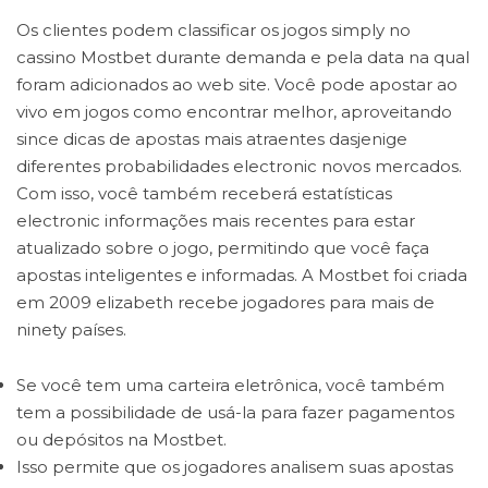
Os clientes podem classificar os jogos simply no
cassino Mostbet durante demanda e pela data na qual
foram adicionados ao web site. Você pode apostar ao
vivo em jogos como encontrar melhor, aproveitando
since dicas de apostas mais atraentes dasjenige
diferentes probabilidades electronic novos mercados.
Com isso, você também receberá estatísticas
electronic informações mais recentes para estar
atualizado sobre o jogo, permitindo que você faça
apostas inteligentes e informadas. A Mostbet foi criada
em 2009 elizabeth recebe jogadores para mais de
ninety países.
Se você tem uma carteira eletrônica, você também
tem a possibilidade de usá-la para fazer pagamentos
ou depósitos na Mostbet.
Isso permite que os jogadores analisem suas apostas