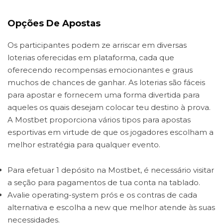
Opções De Apostas
Os participantes podem ze arriscar em diversas
loterias oferecidas em plataforma, cada que
oferecendo recompensas emocionantes e graus
muchos de chances de ganhar. As loterias são fáceis
para apostar e fornecem uma forma divertida para
aqueles os quais desejam colocar teu destino à prova.
A Mostbet proporciona vários tipos para apostas
esportivas em virtude de que os jogadores escolham a
melhor estratégia para qualquer evento.
Para efetuar 1 depósito na Mostbet, é necessário visitar
a seção para pagamentos de tua conta na tablado.
Avalie operating-system prós e os contras de cada
alternativa e escolha a new que melhor atende às suas
necessidades.