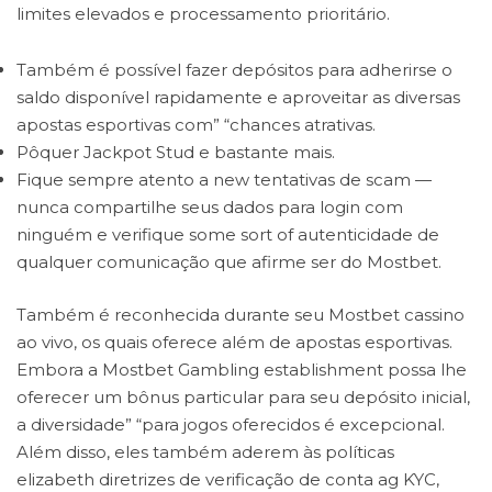
limites elevados e processamento prioritário.
Também é possível fazer depósitos para adherirse o
saldo disponível rapidamente e aproveitar as diversas
apostas esportivas com” “chances atrativas.
Pôquer Jackpot Stud e bastante mais.
Fique sempre atento a new tentativas de scam —
nunca compartilhe seus dados para login com
ninguém e verifique some sort of autenticidade de
qualquer comunicação que afirme ser do Mostbet.
Também é reconhecida durante seu Mostbet cassino
ao vivo, os quais oferece além de apostas esportivas.
Embora a Mostbet Gambling establishment possa lhe
oferecer um bônus particular para seu depósito inicial,
a diversidade” “para jogos oferecidos é excepcional.
Além disso, eles também aderem às políticas
elizabeth diretrizes de verificação de conta ag KYC,