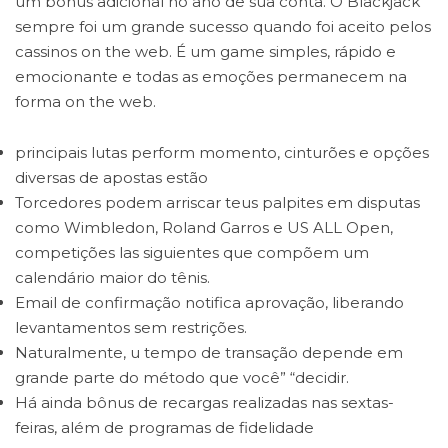
um bônus adicional no ano de sua conta. O Blackjack
sempre foi um grande sucesso quando foi aceito pelos
cassinos on the web. É um game simples, rápido e
emocionante e todas as emoções permanecem na
forma on the web.
principais lutas perform momento, cinturões e opções
diversas de apostas estão
Torcedores podem arriscar teus palpites em disputas
como Wimbledon, Roland Garros e US ALL Open,
competições las siguientes que compõem um
calendário maior do tênis.
Email de confirmação notifica aprovação, liberando
levantamentos sem restrições.
Naturalmente, u tempo de transação depende em
grande parte do método que você” “decidir.
Há ainda bônus de recargas realizadas nas sextas-
feiras, além de programas de fidelidade