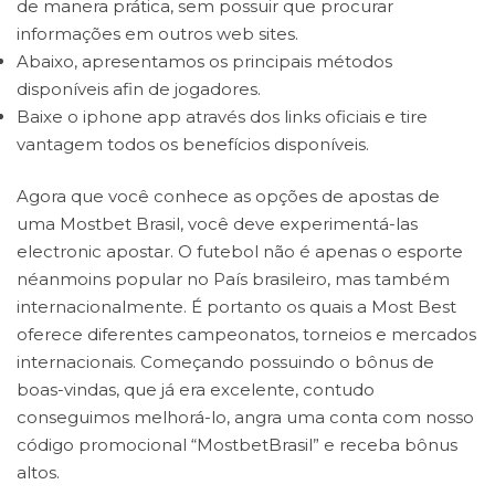
de manera prática, sem possuir que procurar
informações em outros web sites.
Abaixo, apresentamos os principais métodos
disponíveis afin de jogadores.
Baixe o iphone app através dos links oficiais e tire
vantagem todos os benefícios disponíveis.
Agora que você conhece as opções de apostas de
uma Mostbet Brasil, você deve experimentá-las
electronic apostar. O futebol não é apenas o esporte
néanmoins popular no País brasileiro, mas também
internacionalmente. É portanto os quais a Most Best
oferece diferentes campeonatos, torneios e mercados
internacionais. Começando possuindo o bônus de
boas-vindas, que já era excelente, contudo
conseguimos melhorá-lo, angra uma conta com nosso
código promocional “MostbetBrasil” e receba bônus
altos.