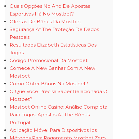
Quais Opções No Ano De Apostas
Esportivas Há No Mostbet?
Ofertas De Bônus Da Mostbet
Segurança At The Proteção De Dados
Pessoais
Resultados Elizabeth Estatísticas Dos
Jogos
Código Promocional Da Mostbet
Comece A New Ganhar Com A New
Mostbet
Como Obter Bônus Na Mostbet?
O Que Você Precisa Saber Relacionada O
Mostbet?
Mostbet Online Casino: Análise Completa
Para Jogos, Apostas At The Bónus
Portugal
Aplicação Móvel Para Dispositivos Ios
Métodos Para Pagamento Mostbet Zero