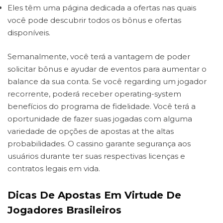
Eles têm uma página dedicada a ofertas nas quais
você pode descubrir todos os bônus e ofertas
disponíveis.
Semanalmente, você terá a vantagem de poder
solicitar bônus e ayudar de eventos para aumentar o
balance da sua conta. Se você regarding um jogador
recorrente, poderá receber operating-system
benefícios do programa de fidelidade. Você terá a
oportunidade de fazer suas jogadas com alguma
variedade de opções de apostas at the altas
probabilidades. O cassino garante segurança aos
usuários durante ter suas respectivas licenças e
contratos legais em vida.
Dicas De Apostas Em Virtude De
Jogadores Brasileiros