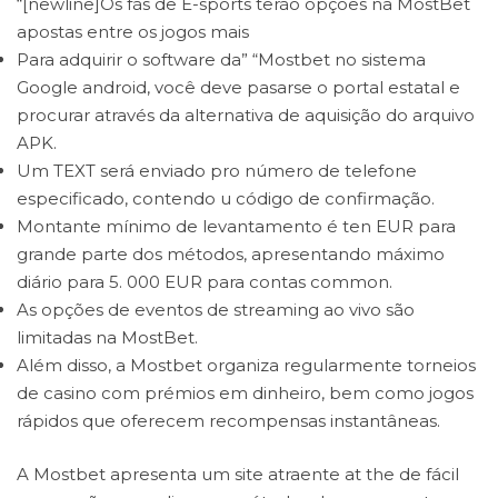
“[newline]Os fãs de E-sports terão opções na MostBet
apostas entre os jogos mais
Para adquirir o software da” “Mostbet no sistema
Google android, você deve pasarse o portal estatal e
procurar através da alternativa de aquisição do arquivo
APK.
Um TEXT será enviado pro número de telefone
especificado, contendo u código de confirmação.
Montante mínimo de levantamento é ten EUR para
grande parte dos métodos, apresentando máximo
diário para 5. 000 EUR para contas common.
As opções de eventos de streaming ao vivo são
limitadas na MostBet.
Além disso, a Mostbet organiza regularmente torneios
de casino com prémios em dinheiro, bem como jogos
rápidos que oferecem recompensas instantâneas.
A Mostbet apresenta um site atraente at the de fácil