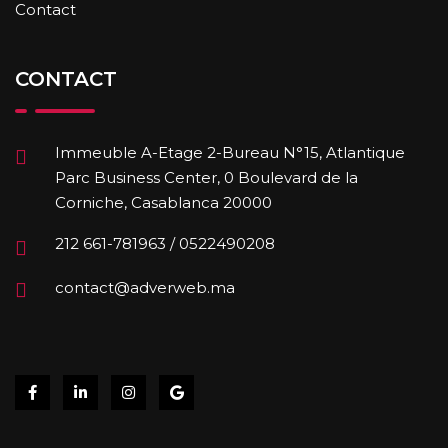
Contact
CONTACT
Immeuble A-Etage 2-Bureau N°15, Atlantique
Parc Business Center, 0 Boulevard de la
Corniche, Casablanca 20000
212 661-781963 / 0522490208
contact@adverweb.ma