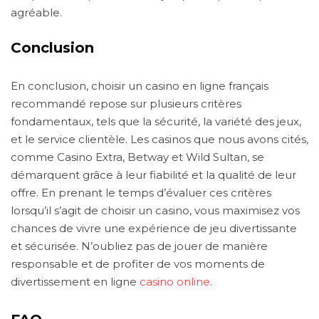
agréable.
Conclusion
En conclusion, choisir un casino en ligne français
recommandé repose sur plusieurs critères
fondamentaux, tels que la sécurité, la variété des jeux,
et le service clientèle. Les casinos que nous avons cités,
comme Casino Extra, Betway et Wild Sultan, se
démarquent grâce à leur fiabilité et la qualité de leur
offre. En prenant le temps d’évaluer ces critères
lorsqu’il s’agit de choisir un casino, vous maximisez vos
chances de vivre une expérience de jeu divertissante
et sécurisée. N’oubliez pas de jouer de manière
responsable et de profiter de vos moments de
divertissement en ligne
casino online
.