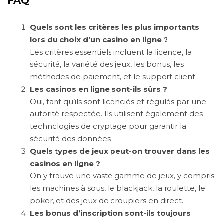
FAQ
Quels sont les critères les plus importants
lors du choix d’un casino en ligne ?
Les critères essentiels incluent la licence, la
sécurité, la variété des jeux, les bonus, les
méthodes de paiement, et le support client.
Les casinos en ligne sont-ils sûrs ?
Oui, tant qu’ils sont licenciés et régulés par une
autorité respectée. Ils utilisent également des
technologies de cryptage pour garantir la
sécurité des données.
Quels types de jeux peut-on trouver dans les
casinos en ligne ?
On y trouve une vaste gamme de jeux, y compris
les machines à sous, le blackjack, la roulette, le
poker, et des jeux de croupiers en direct.
Les bonus d’inscription sont-ils toujours