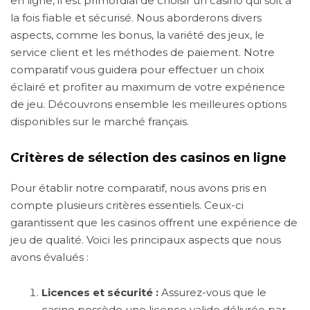
en ligne, il est primordial de choisir un casino qui soit à
la fois fiable et sécurisé. Nous aborderons divers
aspects, comme les bonus, la variété des jeux, le
service client et les méthodes de paiement. Notre
comparatif vous guidera pour effectuer un choix
éclairé et profiter au maximum de votre expérience
de jeu. Découvrons ensemble les meilleures options
disponibles sur le marché français.
Critères de sélection des casinos en ligne
Pour établir notre comparatif, nous avons pris en
compte plusieurs critères essentiels. Ceux-ci
garantissent que les casinos offrent une expérience de
jeu de qualité. Voici les principaux aspects que nous
avons évalués :
Licences et sécurité :
Assurez-vous que le
casino possède une licence valide délivrée par