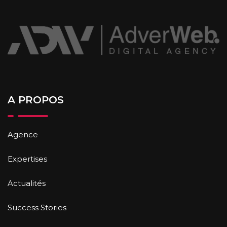
A PROPOS
Agence
Expertises
Actualités
Success Stories