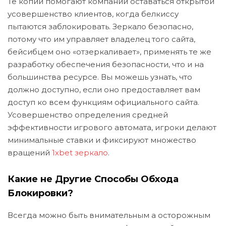
Те копии помогают компании оставаться открытой
усовершенство клиентов, когда белкиссу
пытаются заблокировать. Зеркало безопасно,
потому что им управляет владелец того сайта,
бейсибцем оно «отзеркаливает», применять те же
разработку обеспечения безопасности, что и на
большинства ресурсе. Вы можешь узнать, что
должно доступно, если оно предоставляет вам
доступ ко всем функциям официального сайта.
Усовершенство определения средней
эффективности игрового автомата, игроки делают
минимальные ставки и фиксируют множество
вращений
1xbet зеркало
.
Какие не Другие Способы Обхода
Блокировки?
Всегда можно быть внимательным а осторожным