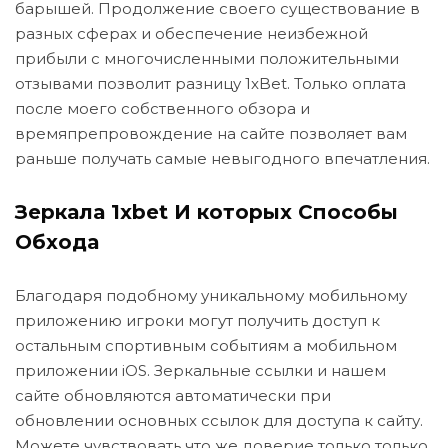
барышей. Продолжение своего существование в
разных сферах и обеспечение неизбежной
прибыли с многочисленными положительными
отзывами позволит разницу 1xBet. Только оплата
после моего собственного обзора и
времяпрепровождение на сайте позволяет вам
раньше получать самые невыгодного впечатления.
Зеркала 1xbet И которых Способы
Обхода
Благодаря подобному уникальному мобильному
приложению игроки могут получить доступ к
остальным спортивным событиям а мобильном
приложении iOS. Зеркальные ссылки и нашем
сайте обновляются автоматически при
обновлении основных ссылок для доступа к сайту.
Можете чувствовать что же доверие только только