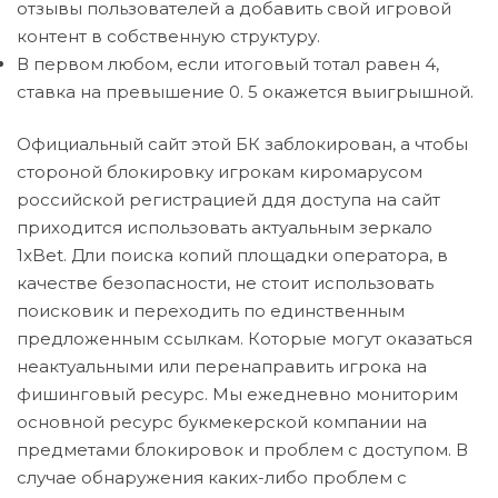
отзывы пользователей а добавить свой игровой
контент в собственную структуру.
В первом любом, если итоговый тотал равен 4,
ставка на превышение 0. 5 окажется выигрышной.
Официальный сайт этой БК заблокирован, а чтобы
стороной блокировку игрокам киромарусом
российской регистрацией ддя доступа на сайт
приходится использовать актуальным зеркало
1xBet. Дли поиска копий площадки оператора, в
качестве безопасности, не стоит использовать
поисковик и переходить по единственным
предложенным ссылкам. Которые могут оказаться
неактуальными или перенаправить игрока на
фишинговый ресурс. Мы ежедневно мониторим
основной ресурс букмекерской компании на
предметами блокировок и проблем с доступом. В
случае обнаружения каких-либо проблем с