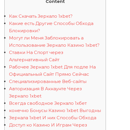
Content
Как Скачать Зеркало 1xbet?
Какие есть Другие Способы Обхода
Блокировки?
Могут ли Меня Заблокировать а
Использование Зеркало Казино 1xbet?
Ставки На Спорт через
Альтернативный Сайт
Рабочее Зеркало 1xbet Для подле На
Официальный Сайт Прямо Сейчас
Специализированные Веб-сайты
Авторизация В Аккаунте Через
Зеркало 1xbet
Всегда свободное Зеркало 1хбет
конечно Бонусы Казино 1xbet Выгодны
Зеркала 1xbet И них Способы Обхода
Доступ ко Казино И Играм Через