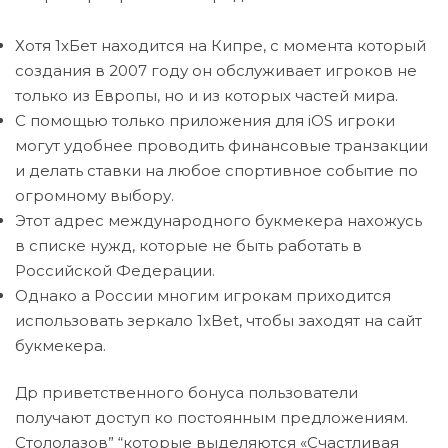
Хотя 1хБет находится на Кипре, с момента который
создания в 2007 году он обслуживает игроков не
только из Европы, но и из которых частей мира.
С помощью только приложения для iOS игроки
могут удобнее проводить финансовые транзакции
и делать ставки на любое спортивное событие по
огромному выбору.
Этот адрес международного букмекера нахожусь
в списке нужд, которые не быть работать в
Российской Федерации.
Однако а России многим игрокам приходится
использовать зеркало 1xBet, чтобы заходят на сайт
букмекера.
Др приветственного бонуса пользователи
получают доступ ко постоянным предложениям.
Стололазов” “которые выделяются «Счастливая