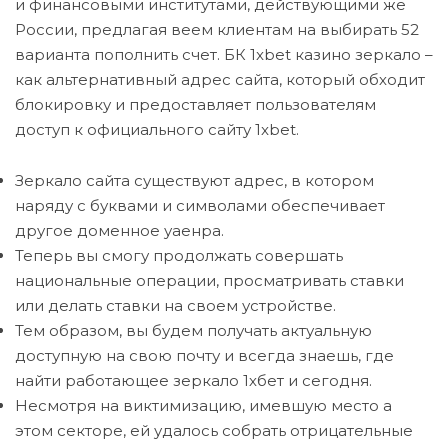
и финансовыми институтами, действующими же
России, предлагая веем клиентам на выбирать 52
варианта пополнить счет. БК 1xbet казино зеркало –
как альтернативный адрес сайта, который обходит
блокировку и предоставляет пользователям
доступ к официального сайту 1xbet.
Зеркало сайта существуют адрес, в котором
наряду с буквами и символами обеспечивает
другое доменное уаенра.
Теперь вы смогу продолжать совершать
национальные операции, просматривать ставки
или делать ставки на своем устройстве.
Тем образом, вы будем получать актуальную
доступную на свою почту и всегда знаешь, где
найти работающее зеркало 1хбет и сегодня.
Несмотря на виктимизацию, имевшую место а
этом секторе, ей удалось собрать отрицательные