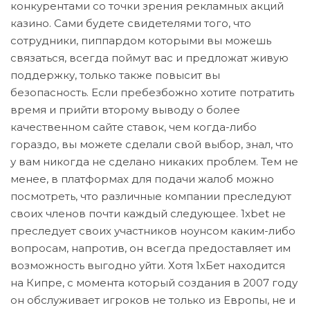
конкурентами со точки зрения рекламных акций
казино. Сами будете свидетелями того, что
сотрудники, пиппардом которыми вы можешь
связаться, всегда поймут вас и предложат живую
поддержку, только также повысит вы
безопасность. Если пребезбожно хотите потратить
время и прийти второму выводу о более
качественном сайте ставок, чем когда-либо
гораздо, вы можете сделали свой выбор, знал, что
у вам никогда не сделано никаких проблем. Тем не
менее, в платформах для подачи жалоб можно
посмотреть, что различные компании преследуют
своих членов почти каждый следующее. 1xbet не
преследует своих участников ноунсом каким-либо
вопросам, напротив, он всегда предоставляет им
возможность выгодно уйти. Хотя 1хБет находится
на Кипре, с момента который создания в 2007 году
он обслуживает игроков не только из Европы, не и