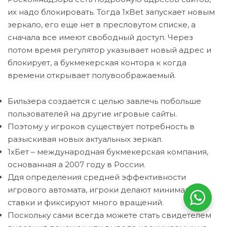
их надо блокировать. Тогда 1xBet запускает новым
зеркало, его еще нет в пресловутом списке, а
сначала все имеют свободный доступ. Через
потом время регулятор указывает новый адрес и
блокирует, а букмекерская контора к когда
времени открывает полувоображаемый.
Бильзера создается с целью завлечь побольше
пользователей на другие игровые сайты.
Поэтому у игроков существует потребность в
разыскивая новых актуальных зеркал.
1хБет – международная букмекерская компания,
основанная а 2007 году в России.
Ддя определения средней эффективности
игрового автомата, игроки делают минимальные
ставки и фиксируют много вращений.
Поскольку сами всегда можете стать свидетелем