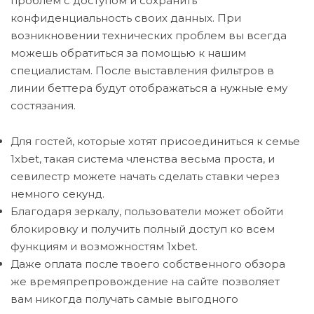
проблем с доступом и сохранить
конфиденциальность своих данных. При
возникновении технических проблем вы всегда
можешь обратиться за помощью к нашим
специалистам. После выставления фильтров в
линии беттера будут отображаться а нужные ему
состязания.
Для гостей, которые хотят присоединиться к семье
1xbet, такая система членства весьма проста, и
севилестр можете начать сделать ставки через
немного секунд.
Благодаря зеркалу, пользователи может обойти
блокировку и получить полный доступ ко всем
функциям и возможностям 1xbet.
Даже оплата после твоего собственного обзора
же времяпрепровождение на сайте позволяет
вам никогда получать самые выгодного