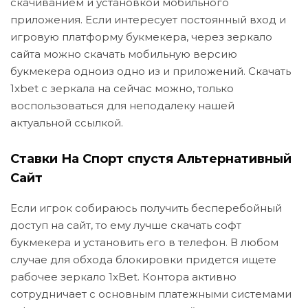
скачиванием и установкой мобильного
приложения. Если интересует постоянный вход и
игровую платформу букмекера, через зеркало
сайта можно скачать мобильную версию
букмекера одноиз одно из и приложений. Скачать
1xbet с зеркала на сейчас можно, только
воспользоваться для неподалеку нашей
актуальной ссылкой.
Ставки На Спорт спустя Альтернативный
Сайт
Если игрок собираюсь получить бесперебойный
доступ на сайт, то ему лучше скачать софт
букмекера и установить его в телефон. В любом
случае для обхода блокировки придется ищете
рабочее зеркало 1xBet. Контора активно
сотрудничает с основным платежными системами