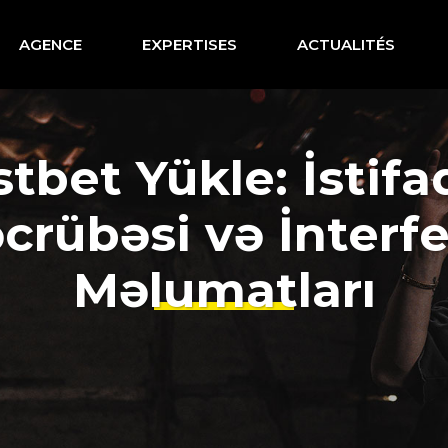
AGENCE
EXPERTISES
ACTUALITÉS
tbet Yükle: İstifa
crübəsi və İnterf
Məlumatları