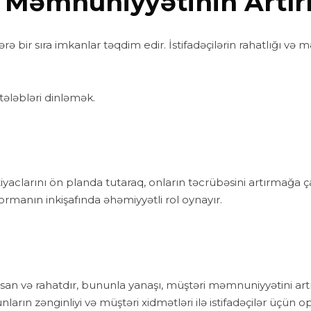
i Məmnuniyyətinin Artır
ə bir sıra imkanlar təqdim edir. İstifadəçilərin rahatlığı v
 tələbləri dinləmək.
iyaclarını ön planda tutaraq, onların təcrübəsini artırmağa 
tformanın inkişafında əhəmiyyətli rol oynayır.
 asan və rahatdır, bununla yanaşı, müştəri məmnuniyyətini artı
oyunların zənginliyi və müştəri xidmətləri ilə istifadəçilər üçün