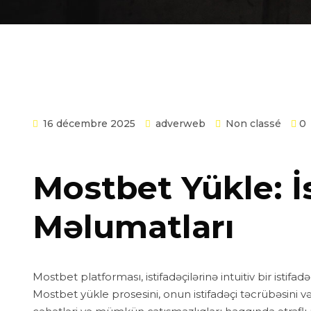
16 décembre 2025
adverweb
Non classé
0
Mostbet Yükle: İ
Məlumatları
Mostbet platforması, istifadəçilərinə intuitiv bir is
Mostbet yükle prosesini, onun istifadəçi təcrübəsini və