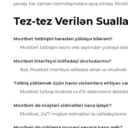
yanaşı, hər zaman təkmilləşmələrə açıq olması, Most
Tez-tez Verilən Suall
Mostbet tətbiqini haradan yükləyə bilərəm?
Mostbet tətbiqini rəsmi veb saytından yükləyə bilər
Mostbet interfeysi istifadəçi dostudurmu?
Bəli, Mostbet interfeysi istifadəsi rahat və intuitivdir.
Tətbiq yükləmək üçün hansı sistemlərə ehtiyac va
Mostbet tətbiqi Android və iOS sistemlərini dəstəklə
Mostbet-də müştəri xidmətləri necə işləyir?
Mostbet, 24/7 müştəri xidmətləri ilə istifadəçilərinə
Mostbet-də yükləmə prosesi neçəyə başa gəlir?