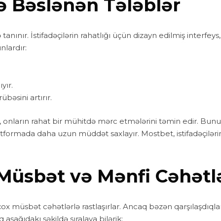
nə Bəslənən Tələblər
ə tanınır. İstifadəçilərin rahatlığı üçün dizayn edilmiş interfe
nlardır:
yır.
übəsini artırır.
lıb, onların rahat bir mühitdə mərc etmələrini təmin edir. Bunu
platformada daha uzun müddət saxlayır. Mostbet, istifadəçilərin
 Müsbət və Mənfi Cəhətl
ox müsbət cəhətlərlə rastlaşırlar. Ancaq bəzən qarşılaşdıqlar
aşağıdakı şəkildə sıralaya bilərik: