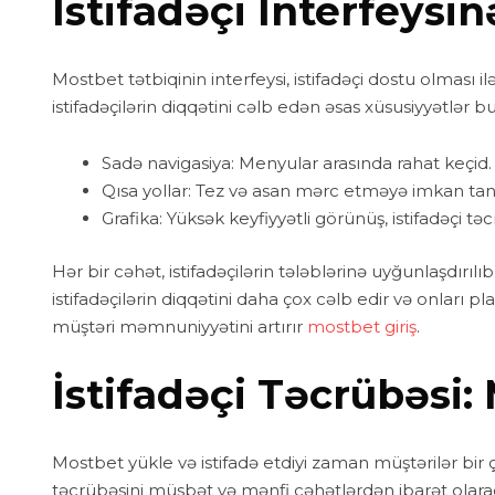
İstifadəçi İnterfeysi
Mostbet tətbiqinin interfeysi, istifadəçi dostu olması il
istifadəçilərin diqqətini cəlb edən əsas xüsusiyyətlər bu
Sadə navigasiya: Menyular arasında rahat keçid.
Qısa yollar: Tez və asan mərc etməyə imkan tanı
Grafika: Yüksək keyfiyyətli görünüş, istifadəçi təcr
Hər bir cəhət, istifadəçilərin tələblərinə uyğunlaşdırı
istifadəçilərin diqqətini daha çox cəlb edir və onları 
müştəri məmnuniyyətini artırır
mostbet giriş
.
İstifadəçi Təcrübəsi:
Mostbet yükle və istifadə etdiyi zaman müştərilər bir ç
təcrübəsini müsbət və mənfi cəhətlərdən ibarət olaraq 