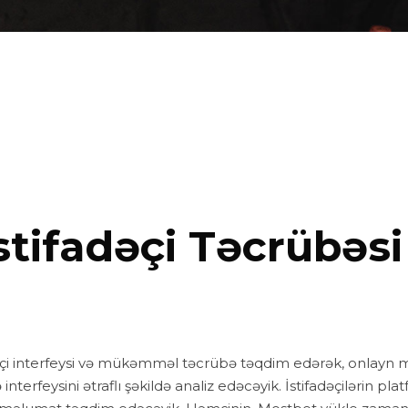
stifadəçi Təcrübəsi
tifadəçi interfeysi və mükəmməl təcrübə təqdim edərək, onlay
 interfeysini ətraflı şəkildə analiz edəcəyik. İstifadəçilərin