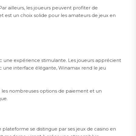
r ailleurs, les joueurs peuvent profiter de
et est un choix solide pour les amateurs de jeux en
ec une expérience stimulante. Les joueurs apprécient
vec une interface élégante, Winamax rend le jeu
vec les nombreuses options de paiement et un
que.
 plateforme se distingue par ses jeux de casino en