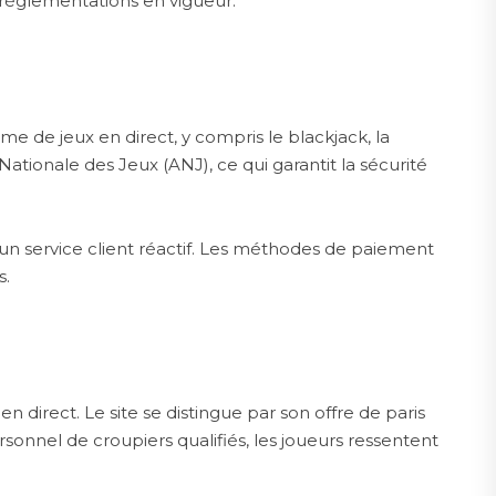
 réglementations en vigueur.
e de jeux en direct, y compris le blackjack, la
 Nationale des Jeux (ANJ), ce qui garantit la sécurité
u’un service client réactif. Les méthodes de paiement
s.
 direct. Le site se distingue par son offre de paris
sonnel de croupiers qualifiés, les joueurs ressentent