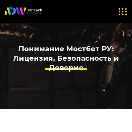
Понимание Мостбет РУ:
Лицензия, Безопасность и
Доверие