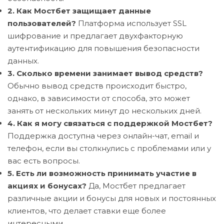
2. Как Мостбет защищает данные
пользователей?
Платформа использует SSL
шифрование и предлагает двухфакторную
аутентификацию для повышения безопасности
данных.
3. Сколько времени занимает вывод средств?
Обычно вывод средств происходит быстро,
однако, в зависимости от способа, это может
занять от нескольких минут до нескольких дней.
4. Как я могу связаться с поддержкой Мостбет?
Поддержка доступна через онлайн-чат, email и
телефон, если вы столкнулись с проблемами или у
вас есть вопросы.
5. Есть ли возможность принимать участие в
акциях и бонусах?
Да, Мостбет предлагает
различные акции и бонусы для новых и постоянных
клиентов, что делает ставки еще более
интересными.