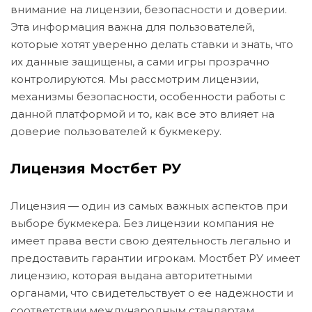
внимание на лицензии, безопасности и доверии.
Эта информация важна для пользователей,
которые хотят уверенно делать ставки и знать, что
их данные защищены, а сами игры прозрачно
контролируются. Мы рассмотрим лицензии,
механизмы безопасности, особенности работы с
данной платформой и то, как все это влияет на
доверие пользователей к букмекеру.
Лицензия Мостбет РУ
Лицензия — один из самых важных аспектов при
выборе букмекера. Без лицензии компания не
имеет права вести свою деятельность легально и
предоставить гарантии игрокам. Мостбет РУ имеет
лицензию, которая выдана авторитетными
органами, что свидетельствует о ее надежности и
соответствии международным стандартам.