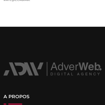
A PROPOS