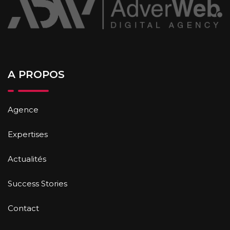
A PROPOS
Agence
Expertises
Actualités
Success Stories
Contact