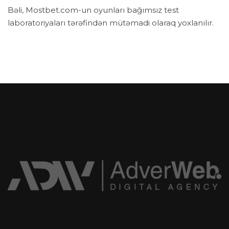
Bəli, Mostbet.com-un oyunları bağımsız test
laboratoriyaları tərəfindən mütəmadi olaraq yoxlanılır.