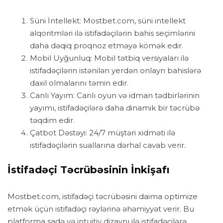
Süni İntellekt: Mostbet.com, süni intellekt
alqoritmləri ilə istifadəçilərin bahis seçimlərini
daha dəqiq proqnoz etməyə kömək edir.
Mobil Uyğunluq: Mobil tətbiq versiyaları ilə
istifadəçilərin istənilən yerdən onlayn bahislərə
daxil olmalarını təmin edir.
Canlı Yayım: Canlı oyun və idman tədbirlərinin
yayımı, istifadəçilərə daha dinamik bir təcrübə
təqdim edir.
Çatbot Dəstəyi: 24/7 müştəri xidməti ilə
istifadəçilərin suallarına dərhal cavab verir.
İstifadəçi Təcrübəsinin İnkişafı
Mostbet.com, istifadəçi təcrübəsini daima optimize
etmək üçün istifadəçi rəylərinə əhəmiyyət verir. Bu
platforma sadə və intuitiv dizaynı ilə istifadəçilərə