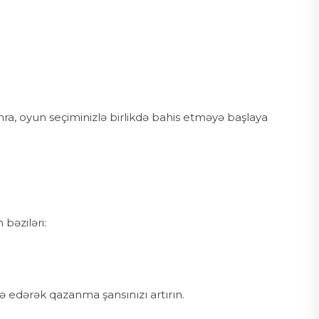
a, oyun seçiminizlə birlikdə bahis etməyə başlaya
bəziləri:
lə edərək qazanma şansınızı artırın.