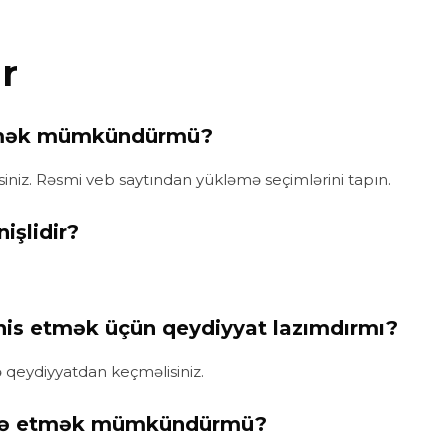
r
kləmək mümkündürmü?
rsiniz. Rəsmi veb saytından yükləmə seçimlərini tapın.
işlidir?
ahis etmək üçün qeydiyyat lazımdırmı?
 qeydiyyatdan keçməlisiniz.
əldə etmək mümkündürmü?