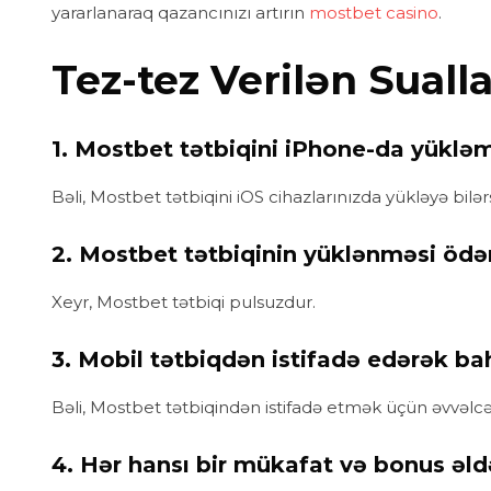
yararlanaraq qazancınızı artırın
mostbet casino
.
Tez-tez Verilən Sualla
1. Mostbet tətbiqini iPhone-da yü
Bəli, Mostbet tətbiqini iOS cihazlarınızda yükləyə bilə
2. Mostbet tətbiqinin yüklənməsi ödən
Xeyr, Mostbet tətbiqi pulsuzdur.
3. Mobil tətbiqdən istifadə edərək b
Bəli, Mostbet tətbiqindən istifadə etmək üçün əvvəlcə
4. Hər hansı bir mükafat və bonus 