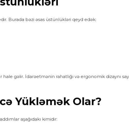
stünlükləri
edir. Burada bəzi əsas üstünlükləri qeyd edək:
ale gəlir. İdarəetmənin rahatlığı və ergonomik dizaynı sayəsi
ecə Yükləmək Olar?
ddımlar aşağıdakı kimidir: