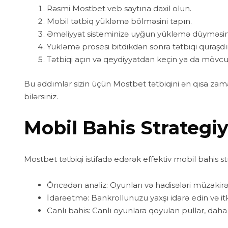
Rəsmi Mostbet veb saytına daxil olun.
Mobil tətbiq yükləmə bölməsini tapın.
Əməliyyat sisteminizə uyğun yükləmə düyməsini 
Yükləmə prosesi bitdikdən sonra tətbiqi quraşdır
Tətbiqi açın və qeydiyyatdan keçin ya da mövcud
Bu addımlar sizin üçün Mostbet tətbiqini ən qısa za
bilərsiniz.
Mobil Bahis Strategiy
Mostbet tətbiqi istifadə edərək effektiv mobil bahis 
Öncədən analiz: Oyunları və hadisələri müzakir
İdarəetmə: Bankrollunuzu yaxşı idarə edin və itki
Canlı bahis: Canlı oyunlara qoyulan pullar, daha