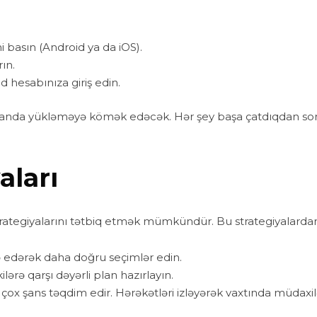
basın (Android ya da iOS).
ın.
 hesabınıza giriş edin.
manda yükləməyə kömək edəcək. Hər şey başa çatdıqdan sonr
aları
strategiyalarını tətbiq etmək mümkündür. Bu strategiyalardan 
ə edərək daha doğru seçimlər edin.
lərə qarşı dəyərli plan hazırlayın.
 çox şans təqdim edir. Hərəkətləri izləyərək vaxtında müdaxi