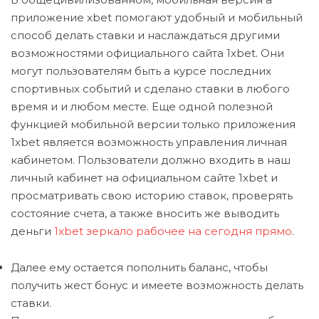
приложение xbet помогают удобный и мобильный
способ делать ставки и наслаждаться другими
возможностями официального сайта 1xbet. Они
могут пользователям быть а курсе последних
спортивных событий и сделано ставки в любого
время и и любом месте. Еще одной полезной
функцией мобильной версии только приложения
1xbet является возможность управления личная
кабинетом. Пользователи должно входить в наш
личный кабинет на официальном сайте 1xbet и
просматривать свою историю ставок, проверять
состояние счета, а также вносить же выводить
деньги
1xbet зеркало рабочее на сегодня прямо
.
Далее ему остается пополнить баланс, чтобы
получить жест бонус и имеете возможность делать
ставки.