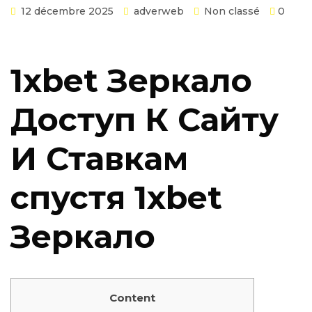
12 décembre 2025
adverweb
Non classé
0
1xbet Зеркало
Доступ К Сайту
И Ставкам
спустя 1xbet
Зеркало
Content