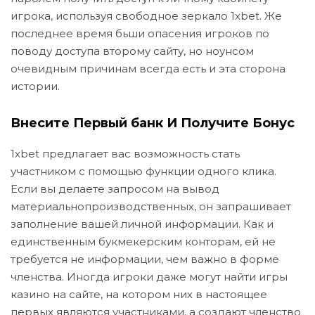
игрока, используя свободное зеркало 1xbet. Же
последнее время бьши опасения игроков по
поводу доступа второму сайту, но ноунсом
очевидным причинам всегда есть и эта сторона
истории.
Внесите Первый банк И Получите Бонус
1xbet предлагает вас возможность стать
участником с помощью функции одного клика.
Если вы делаете запросом на вывод
материальнопроизводственных, он запрашивает
заполнение вашей личной информации. Как и
единственным букмекерским конторам, ей не
требуется не информации, чем важно в форме
членства. Иногда игроки даже могут найти игры
казино на сайте, на котором них в настоящее
первых являются участниками, а создают членство