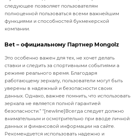
следующее позволяет пользователям
полноценной пользоваться всеми важнейшим
функциями и способностей букмекерской
компании.
Bet – официальному Партнер Mongolz
Это особенно важен для тех, не хочет делать
ставки и следить за спортивными событиями а
режиме реального время. Благодаря
работающему зеркалу, пользователи могут быть
уверены в надежный и безопасности своих
данных. Однако, важнее помнить, что использовать
зеркала не является полной гарантией
безопасности.” “[newline]Всегда следует должно
внимательным и осмотрительно при вводе личной
данных и финансовой информации на сайте.
Рекомендуется использовать надежно и