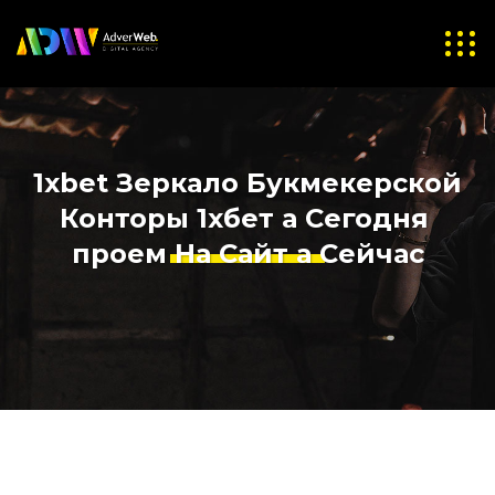
1xbet Зеркало Букмекерской
Конторы 1хбет а Сегодня ️
проем На Сайт а Сейчас