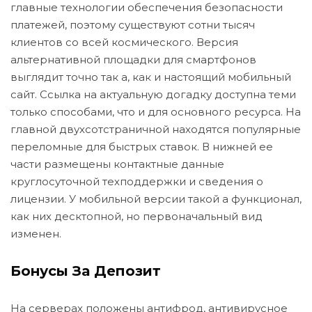
главные технологии обеспечения безопасности
платежей, поэтому существуют сотни тысяч
клиентов со всей космического. Версия
альтернативной площадки для смартфонов
выглядит точно так а, как и настоящий мобильный
сайт. Ссылка на актуальную догадку доступна теми
только способами, что и для основного ресурса. На
главной двухсотстраничной находятся популярные
переломные для быстрых ставок. В нижней ее
части размещены контактные данные
круглосуточной техподдержки и сведения о
лицензии. У мобильной версии такой а функционал,
как них десктопной, но первоначальный вид
изменен.
Бонусы За Депозит
На серверах положены антифрод, антивирусное