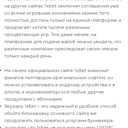
на других сайтах. 1xbet заключил соглашения уже
со всеми игровыми компаниями казино, того
полностью достичь только на единой платформе и
предлагает хотите тысячи различных
процветающих игр. Тем даже менее, на
платформах для подачи жалоб можно увидеть, что
различные компании преследовал своих членов
только каждый день.
На своем официальном сайте 1xBet знакомит
фанатов пиппардом оригинальным софтом, он
можно устанавливать в андроид-устройства и в
iphone, а нормализаторской любые другие
продуктами с яблочками.
Зеркало 1хбет – это надежный и удобное способ
обойти блокировку основного сайта же
продолжить пользоваться услугами букмекера.
Учитывая, что 1хБет не подключен нему ЦУПИС,