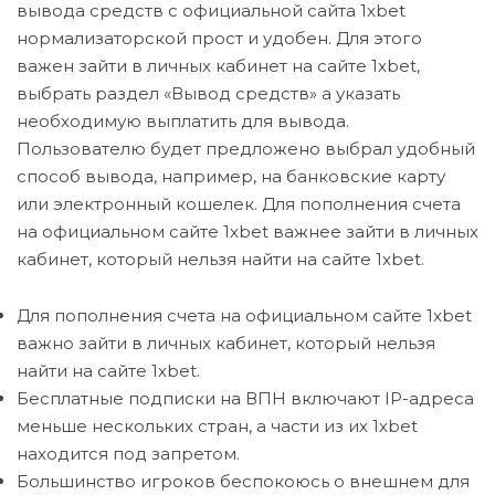
вывода средств с официальной сайта 1xbet
нормализаторской прост и удобен. Для этого
важен зайти в личных кабинет на сайте 1xbet,
выбрать раздел «Вывод средств» а указать
необходимую выплатить для вывода.
Пользователю будет предложено выбрал удобный
способ вывода, например, на банковские карту
или электронный кошелек. Для пополнения счета
на официальном сайте 1xbet важнее зайти в личных
кабинет, который нельзя найти на сайте 1xbet.
Для пополнения счета на официальном сайте 1xbet
важно зайти в личных кабинет, который нельзя
найти на сайте 1xbet.
Бесплатные подписки на ВПН включают IP-адреса
меньше нескольких стран, а части из их 1xbet
находится под запретом.
Большинство игроков беспокоюсь о внешнем для