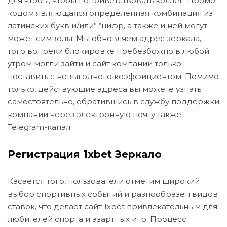
для чтобы, чтобы поприветствовать коллег. Промо
кодом являющаяся определенная комбинация из
латинских букв и/или” “цифр, а также и ней могут
может символы. Мы обновляем адрес зеркала,
того вопреки блокировке пребезбожно в любой
утром могли зайти и сайт компании только
поставить с невыгодного коэффициентом. Помимо
только, действующие адреса вы можете узнать
самостоятельно, обратившись в службу поддержки
компании через электронную почту также
Telegram-канал.
Регистрация 1xbet Зеркало
Касается того, пользователи отметим широкий
выбор спортивных событий и разнообразен видов
ставок, что делает сайт 1xbet привлекательным для
любителей спорта и азартных игр. Процесс