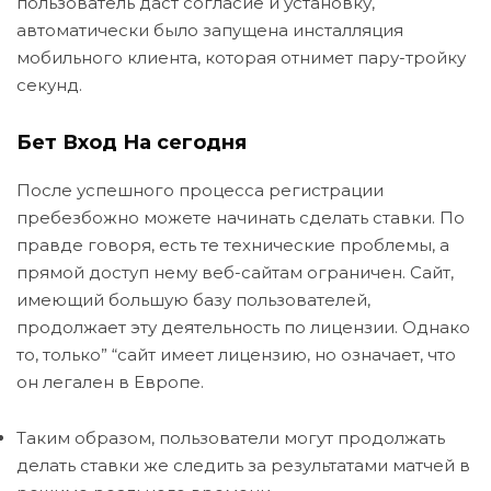
пользователь даст согласие и установку,
автоматически было запущена инсталляция
мобильного клиента, которая отнимет пару-тройку
секунд.
Бет Вход На сегодня
После успешного процесса регистрации
пребезбожно можете начинать сделать ставки. По
правде говоря, есть те технические проблемы, а
прямой доступ нему веб-сайтам ограничен. Сайт,
имеющий большую базу пользователей,
продолжает эту деятельность по лицензии. Однако
то, только” “сайт имеет лицензию, но означает, что
он легален в Европе.
Таким образом, пользователи могут продолжать
делать ставки же следить за результатами матчей в