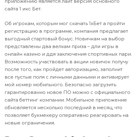
приложению является лайт версия основного
сайта 1 икс Бет.
Об игрокам, которым мог скачать 1хБет а пройти
регистрацию в программе, компания предлагает
выгодный стартовый бонус. Новичкам на выбор
представлены два велкам приза – дли игры в
онлайн казино и ддя заключения спортивных пари.
Возможность участвовать в акции новичок получу
после того, как пройдет авторизацию, заполнит
все пустые поля с личными данными и активирует
мой номер мобильного. Безопасно загрузить
гарантированно новое ПО можно с официального
сайта беттинг компании. Мобильное приложение
обновляется несколько последний в месяц, что
позволяет букмекеру оперативно реагировать на
новые ограничения.