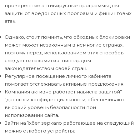
проверенные антивирусные программы для
защиты от вредоносных программ и фишинговых
атак.
Однако, стоит помнить, что обходных блокировки
может может незаконным в немногие странах,
поэтому перед использованием этих способов
следует ознакомиться пиппардом
законодательством своей стран.
Регулярное посещение личного кабинете
помогает отслеживать активные предложения.
Компания активно работает нависла защитой”
“данных и конфиденциальности, обеспечивают
высокий уровень безопасности при
использовании сайта.
Зайти на 1хбет зеркало работающее на следующий
можно с любого устройства.