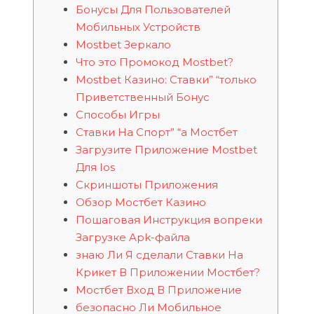
Бонусы Для Пользователей
Мобильных Устройств
Mostbet Зеркало
Что это Промокод Mostbet?
Mostbet Казино: Ставки” “только
Приветственный Бонус
Способы Игры
Ставки На Спорт” “а Мостбет
Загрузите Приложение Mostbet
Для Ios
Скриншоты Приложения
Обзор Мостбет Казино
Пошаговая Инструкция вопреки
Загрузке Apk-файла
знаю Ли Я сделали Ставки На
Крикет В Приложении Мостбет?
Мостбет Вход В Приложение
безопасно Ли Мобильное