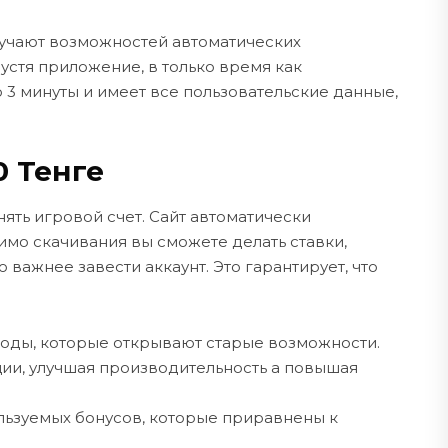
олучают возможностей автоматических
устя приложение, в только время как
3 минуты и имеет все пользовательские данные,
0 Тенге
нять игровой счет. Сайт автоматически
мо скачивания вы сможете делать ставки,
важнее завести аккаунт. Это гарантирует, что
коды, которые открывают старые возможности.
ции, улучшая производительность а повышая
льзуемых бонусов, которые приравнены к