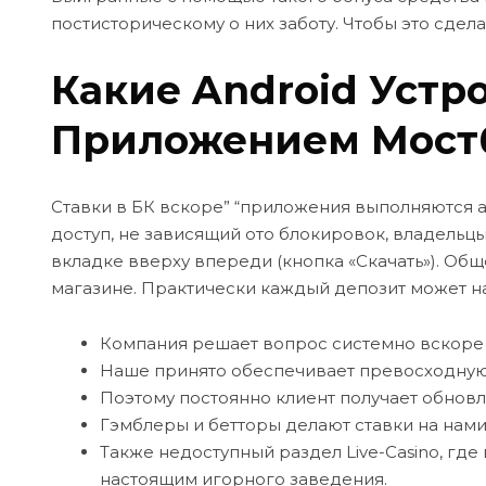
постисторическому о них заботу. Чтобы это сдел
Какие Android Уст
Приложением Мост
Ставки в БК вскоре” “приложения выполняются а
доступ, не зависящий ото блокировок, владельцы
вкладке вверху впереди (кнопка «Скачать»). Об
магазине. Практически каждый депозит может на
Компания решает вопрос системно вскоре
Наше принято обеспечивает превосходную
Поэтому постоянно клиент получает обновле
Гэмблеры и бетторы делают ставки на нам
Также недоступный раздел Live-Casino, гд
настоящим игорного заведения.