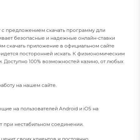
ку с предложением скачать программу дли
ивает безопасные и надежные онлайн-ставки
елям скачать приложение в официальном сайте
придется посторонней искать. К физиономическим
. Доступно 100% возможностей казино, от любых
аботу на нашем сайте.
е на пользователей Android и iOS на
т при нестабильном соединении.
ценит своих клиентов и постоянно