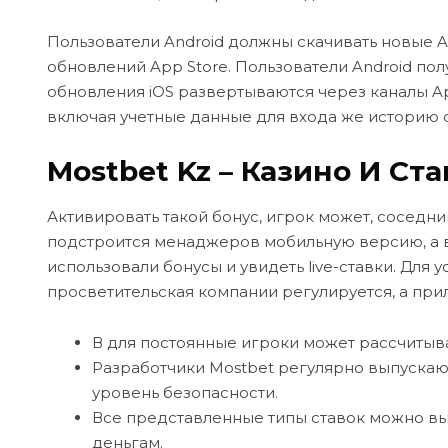
Пользователи Android должны скачивать новые A
обновлений App Store. Пользователи Android по
обновления iOS развертываются через каналы Ap
включая учетные данные для входа же историю с
Mostbet Kz – Казино И Ст
Активировать такой бонус, игрок может, соседний
подстроится менаджеров мобильную версию, а в
использовали бонусы и увидеть live-ставки. Для
просветительская компании регулируется, а при
В для постоянные игроки может рассчитыв
Разработчики Mostbet регулярно выпускаю
уровень безопасности.
Все представленные типы ставок можно вы
деньгам.