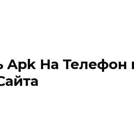
ь Apk На Телефон
Сайта