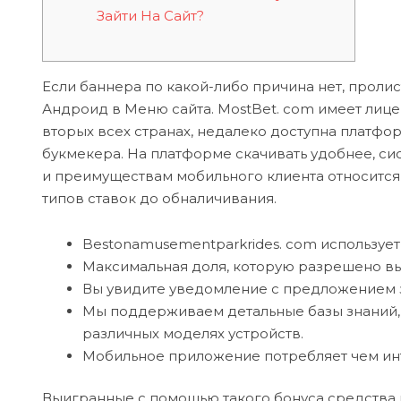
Зайти На Сайт?
Если баннера по какой-либо причина нет, проли
Андроид в Меню сайта. MostBet. com имеет лиц
вторых всех странах, недалеко доступна платфор
букмекера. На платформе скачивать удобнее, си
и преимуществам мобильного клиента относится
типов ставок до обналичивания.
Bestonamusementparkrides. com использует
Максимальная доля, которую разрешено выв
Вы увидите уведомление с предложением з
Мы поддерживаем детальные базы знаний, 
различных моделях устройств.
Мобильное приложение потребляет чем инт
Выигранные с помощью такого бонуса средства н