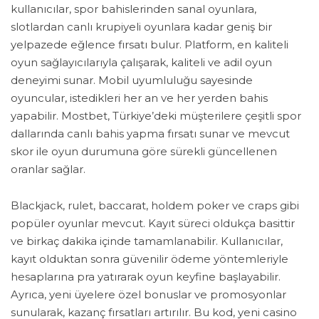
kullanıcılar, spor bahislerinden sanal oyunlara,
slotlardan canlı krupiyeli oyunlara kadar geniş bir
yelpazede eğlence fırsatı bulur. Platform, en kaliteli
oyun sağlayıcılarıyla çalışarak, kaliteli ve adil oyun
deneyimi sunar. Mobil uyumluluğu sayesinde
oyuncular, istedikleri her an ve her yerden bahis
yapabilir. Mostbet, Türkiye’deki müşterilere çeşitli spor
dallarında canlı bahis yapma fırsatı sunar ve mevcut
skor ile oyun durumuna göre sürekli güncellenen
oranlar sağlar.
Blackjack, rulet, baccarat, holdem poker ve craps gibi
popüler oyunlar mevcut. Kayıt süreci oldukça basittir
ve birkaç dakika içinde tamamlanabilir. Kullanıcılar,
kayıt olduktan sonra güvenilir ödeme yöntemleriyle
hesaplarına pra yatırarak oyun keyfine başlayabilir.
Ayrıca, yeni üyelere özel bonuslar ve promosyonlar
sunularak, kazanç fırsatları artırılır. Bu kod, yeni casino