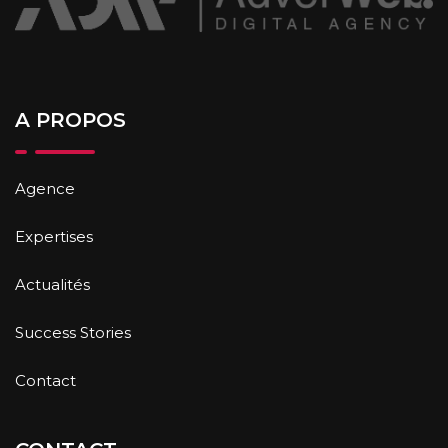
A PROPOS
Agence
Expertises
Actualités
Success Stories
Contact