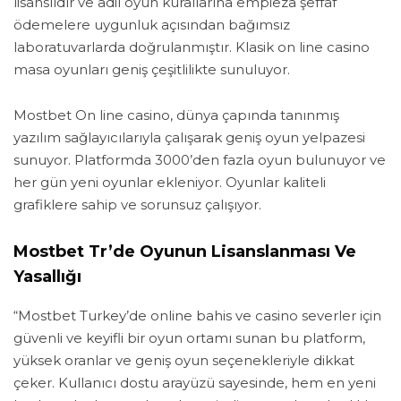
lisanslıdır ve adil oyun kurallarına empieza şeffaf
ödemelere uygunluk açısından bağımsız
laboratuvarlarda doğrulanmıştır. Klasik on line casino
masa oyunları geniş çeşitlilikte sunuluyor.
Mostbet On line casino, dünya çapında tanınmış
yazılım sağlayıcılarıyla çalışarak geniş oyun yelpazesi
sunuyor. Platformda 3000’den fazla oyun bulunuyor ve
her gün yeni oyunlar ekleniyor. Oyunlar kaliteli
grafiklere sahip ve sorunsuz çalışıyor.
Mostbet Tr’de Oyunun Lisanslanması Ve
Yasallığı
“Mostbet Turkey’de online bahis ve casino severler için
güvenli ve keyifli bir oyun ortamı sunan bu platform,
yüksek oranlar ve geniş oyun seçenekleriyle dikkat
çeker. Kullanıcı dostu arayüzü sayesinde, hem en yeni