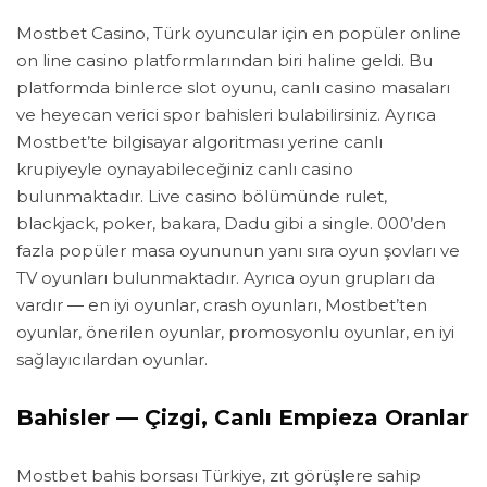
Mostbet Casino, Türk oyuncular için en popüler online
on line casino platformlarından biri haline geldi. Bu
platformda binlerce slot oyunu, canlı casino masaları
ve heyecan verici spor bahisleri bulabilirsiniz. Ayrıca
Mostbet’te bilgisayar algoritması yerine canlı
krupiyeyle oynayabileceğiniz canlı casino
bulunmaktadır. Live casino bölümünde rulet,
blackjack, poker, bakara, Dadu gibi a single. 000’den
fazla popüler masa oyununun yanı sıra oyun şovları ve
TV oyunları bulunmaktadır. Ayrıca oyun grupları da
vardır — en iyi oyunlar, crash oyunları, Mostbet’ten
oyunlar, önerilen oyunlar, promosyonlu oyunlar, en iyi
sağlayıcılardan oyunlar.
Bahisler — Çizgi, Canlı Empieza Oranlar
Mostbet bahis borsası Türkiye, zıt görüşlere sahip