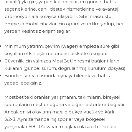
aracılığıyla giriş yapan kullanıcılar, en güncel bahis
seçeneklerine, canlı destek hizmetlerine ve avantajlı
promosyonlara kolayca ulaşabilir. Site, masaüstü
empieza mobil cihazlar için optimize edilmiş olup, her
yerden kesintisiz erişim sağlar.
Minimum yatırım, çevrim (wager) empieza süre gibi
koşulları etkinleştirme öncesi dikkatle okuyun.
Güvenlik için yalnızca MostBet’in resmi bağlantılarını
kullanın (güncel sürüm, doğrulanmış kurulum dosyası).
Bundan sonra casinoda oynayabilecek ve bahis
yapabileceksiniz.
Mostbet’teki oranlar, yarışmanın, takımların, bireysel
sporcuların meşhurluğuna ve diğer faktörlere bağlıdır.
Ancak en iyi olayların marjı oldukça küçük ve kârlı —
%2-3. Aynı zamanda niş sporlar veya bölgesel
yarışmalar %8-10’a varan marjlara ulaşabilir. Papara