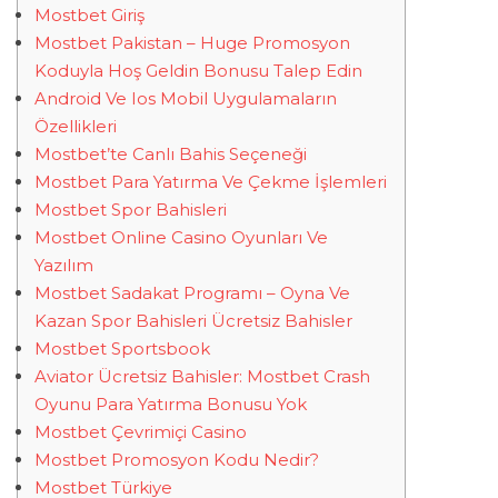
Mostbet Giriş
Mostbet Pakistan – Huge Promosyon
Koduyla Hoş Geldin Bonusu Talep Edin
Android Ve Ios Mobil Uygulamaların
Özellikleri
Mostbet’te Canlı Bahis Seçeneği
Mostbet Para Yatırma Ve Çekme İşlemleri
Mostbet Spor Bahisleri
Mostbet Online Casino Oyunları Ve
Yazılım
Mostbet Sadakat Programı – Oyna Ve
Kazan Spor Bahisleri Ücretsiz Bahisler
Mostbet Sportsbook
Aviator Ücretsiz Bahisler: Mostbet Crash
Oyunu Para Yatırma Bonusu Yok
Mostbet Çevrimiçi Casino
Mostbet Promosyon Kodu Nedir?
Mostbet Türkiye