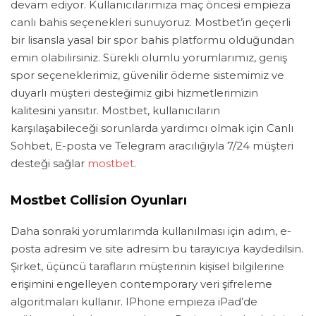
devam ediyor. Kullanıcılarımıza maç öncesi empieza
canlı bahis seçenekleri sunuyoruz. Mostbet’in geçerli
bir lisansla yasal bir spor bahis platformu olduğundan
emin olabilirsiniz. Sürekli olumlu yorumlarımız, geniş
spor seçeneklerimiz, güvenilir ödeme sistemimiz ve
duyarlı müşteri desteğimiz gibi hizmetlerimizin
kalitesini yansıtır. Mostbet, kullanıcıların
karşılaşabileceği sorunlarda yardımcı olmak için Canlı
Sohbet, E-posta ve Telegram aracılığıyla 7/24 müşteri
desteği sağlar
mostbet
.
Mostbet Collision Oyunları
Daha sonraki yorumlarımda kullanılması için adım, e-
posta adresim ve site adresim bu tarayıcıya kaydedilsin.
Şirket, üçüncü tarafların müşterinin kişisel bilgilerine
erişimini engelleyen contemporary veri şifreleme
algoritmaları kullanır. IPhone empieza iPad’de