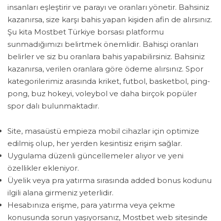
insanları eşleştirir ve parayı ve oranları yönetir. Bahsiniz
kazanırsa, size karşı bahis yapan kişiden afin de alırsınız.
Şu kita Mostbet Türkiye borsası platformu
sunmadığımızı belirtmek önemlidir. Bahisçi oranları
belirler ve siz bu oranlara bahis yapabilirsiniz. Bahsiniz
kazanırsa, verilen oranlara göre ödeme alırsınız. Spor
kategorilerimiz arasında kriket, futbol, basketbol, ping-
pong, buz hokeyi, voleybol ve daha birçok popüler
spor dalı bulunmaktadır.
Site, masaüstü empieza mobil cihazlar için optimize
edilmiş olup, her yerden kesintisiz erişim sağlar.
Uygulama düzenli güncellemeler alıyor ve yeni
özellikler ekleniyor.
Üyelik veya pra yatırma sırasında added bonus kodunu
ilgili alana girmeniz yeterlidir.
Hesabınıza erişme, para yatırma veya çekme
konusunda sorun yaşıyorsanız, Mostbet web sitesinde