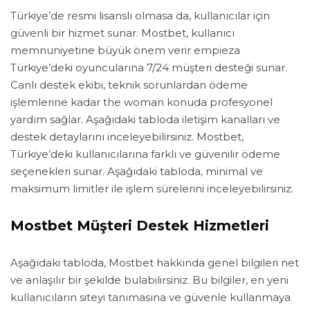
Türkiye’de resmi lisanslı olmasa da, kullanıcılar için
güvenli bir hizmet sunar. Mostbet, kullanıcı
memnuniyetine büyük önem verir empieza
Türkiye’deki oyuncularına 7/24 müşteri desteği sunar.
Canlı destek ekibi, teknik sorunlardan ödeme
işlemlerine kadar the woman konuda profesyonel
yardım sağlar. Aşağıdaki tabloda iletişim kanalları ve
destek detaylarını inceleyebilirsiniz. Mostbet,
Türkiye’deki kullanıcılarına farklı ve güvenilir ödeme
seçenekleri sunar. Aşağıdaki tabloda, minimal ve
maksimum limitler ile işlem sürelerini inceleyebilirsiniz.
Mostbet Müşteri Destek Hizmetleri
Aşağıdaki tabloda, Mostbet hakkında genel bilgileri net
ve anlaşılır bir şekilde bulabilirsiniz. Bu bilgiler, en yeni
kullanıcıların siteyi tanımasına ve güvenle kullanmaya