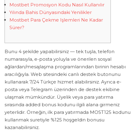
Mostbet Promosyon Kodu Nasıl Kullanılır
Yılında Bahis Dünyasındaki Yenilikler
Mostbet Para Çekme Işlemleri Ne Kadar
Sürer?
Bunu 4 şekilde yapabilirsiniz — tek tuşla, telefon
numarasıyla, e-posta yoluyla ve önerilen sosyal
ağlardan/mesajlaşma programlarından birinin hesabı
aracılığıyla. Web sitesindeki canlı destek butonunu
kullanarak 7/24 Türkçe hizmet alabilirsiniz. Ayrıca e-
posta veya Telegram üzerinden de destek ekibine
ulaşmak mümkündür. Üyelik veya para yatırma
sırasında added bonus kodunu ilgili alana girmeniz
yeterlidir. Örneğin, ilk para yatırmada MOST125 kodunu
kullanmak suretiyle %125 hoşgeldin bonusu
kazanabilirsiniz.