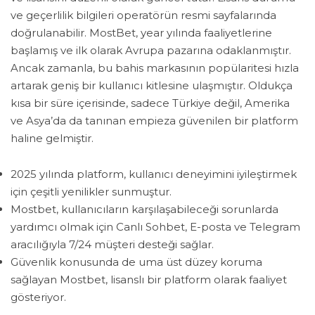
ve geçerlilik bilgileri operatörün resmi sayfalarında
doğrulanabilir. MostBet, year yılında faaliyetlerine
başlamış ve ilk olarak Avrupa pazarına odaklanmıştır.
Ancak zamanla, bu bahis markasının popülaritesi hızla
artarak geniş bir kullanıcı kitlesine ulaşmıştır. Oldukça
kısa bir süre içerisinde, sadece Türkiye değil, Amerika
ve Asya’da da tanınan empieza güvenilen bir platform
haline gelmiştir.
2025 yılında platform, kullanıcı deneyimini iyileştirmek
için çeşitli yenilikler sunmuştur.
Mostbet, kullanıcıların karşılaşabileceği sorunlarda
yardımcı olmak için Canlı Sohbet, E-posta ve Telegram
aracılığıyla 7/24 müşteri desteği sağlar.
Güvenlik konusunda de uma üst düzey koruma
sağlayan Mostbet, lisanslı bir platform olarak faaliyet
gösteriyor.