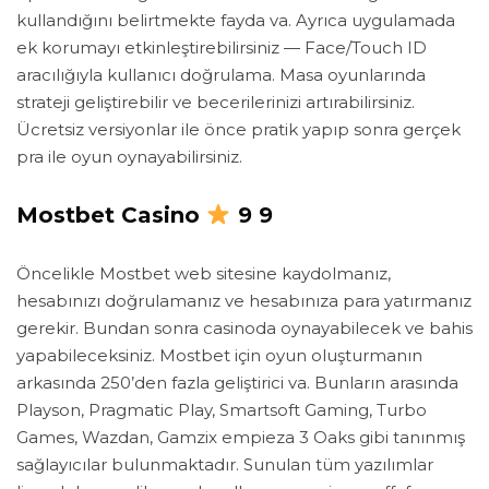
kullandığını belirtmekte fayda va. Ayrıca uygulamada
ek korumayı etkinleştirebilirsiniz — Face/Touch ID
aracılığıyla kullanıcı doğrulama. Masa oyunlarında
strateji geliştirebilir ve becerilerinizi artırabilirsiniz.
Ücretsiz versiyonlar ile önce pratik yapıp sonra gerçek
pra ile oyun oynayabilirsiniz.
Mostbet Casino
9 9
Öncelikle Mostbet web sitesine kaydolmanız,
hesabınızı doğrulamanız ve hesabınıza para yatırmanız
gerekir. Bundan sonra casinoda oynayabilecek ve bahis
yapabileceksiniz. Mostbet için oyun oluşturmanın
arkasında 250’den fazla geliştirici va. Bunların arasında
Playson, Pragmatic Play, Smartsoft Gaming, Turbo
Games, Wazdan, Gamzix empieza 3 Oaks gibi tanınmış
sağlayıcılar bulunmaktadır. Sunulan tüm yazılımlar