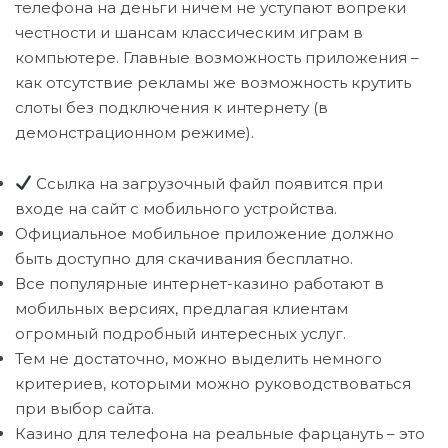
телефона на деньги ничем не уступают вопреки
честности и шансам классическим играм в
компьютере. Главные возможность приложения –
как отсутствие рекламы же возможность крутить
слоты без подключения к интернету (в
демонстрационном режиме).
Ссылка на загрузочный файл появится при
входе на сайт с мобильного устройства.
Официальное мобильное приложение должно
быть доступно для скачивания бесплатно.
Все популярные интернет-казино работают в
мобильных версиях, предлагая клиентам
огромный подробный интересных услуг.
Тем не достаточно, можно выделить немного
критериев, которыми можно руководствоваться
при выбор сайта.
Казино для телефона на реальные фарцануть – это