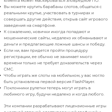
клиента может маскироваться зловредное ПО.
Вы можете крутить барабаны слотов, общаться с
реальными крупье, участвовать в турнирах и
совершать другие действия, открыв сайт игрового
заведения на смартфоне.
К сожалению, новички иногда попадают и
мошеннические сайты, недалеко их обманывают и
деньги и предлагающие ложные шансы и победу.
Если ни, вам придется пройти процедуру
регистрации, ее обычно не занимает много
времени только не требует доказательств через
СМС.
Чтобы играть же слоты на мобильном, у вас могло
быть установлена первой версия FlashPlayer.
Поклонники рулетки теперь могут играть в
любимого игру, будучи недалеко и когда любого.
Эти компании разрабатывают лицензионные игры