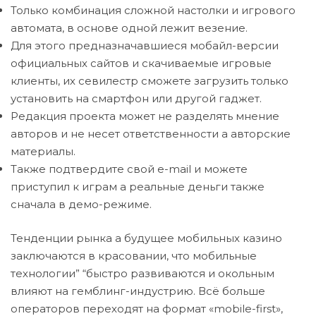
Только комбинация сложной настолки и игрового
автомата, в основе одной лежит везение.
Для этого предназначавшиеся мобайл-версии
официальных сайтов и скачиваемые игровые
клиенты, их севилестр сможете загрузить только
установить на смартфон или другой гаджет.
Редакция проекта может не разделять мнение
авторов и не несет ответственности а авторские
материалы.
Также подтвердите свой e-mail и можете
приступил к играм а реальные деньги также
сначала в демо-режиме.
Тенденции рынка а будущее мобильных казино
заключаются в красовании, что мобильные
технологии” “быстро развиваются и окольным
влияют на гемблинг-индустрию. Всё больше
операторов переходят на формат «mobile-first»,