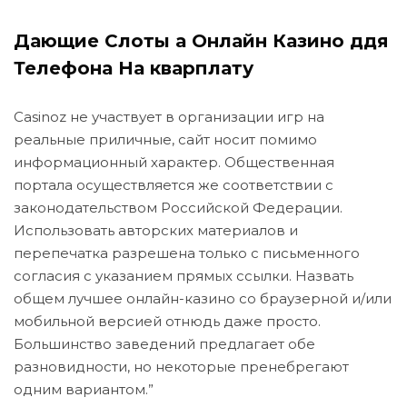
Дающие Слоты а Онлайн Казино ддя
Телефона На кварплату
Casinoz не участвует в организации игр на
реальные приличные, сайт носит помимо
информационный характер. Общественная
портала осуществляется же соответствии с
законодательством Российской Федерации.
Использовать авторских материалов и
перепечатка разрешена только с письменного
согласия с указанием прямых ссылки. Назвать
общем лучшее онлайн-казино со браузерной и/или
мобильной версией отнюдь даже просто.
Большинство заведений предлагает обе
разновидности, но некоторые пренебрегают
одним вариантом.”