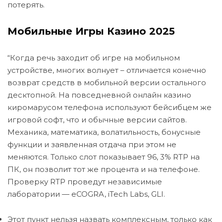
потерять.
Мобильные Игры Казино 2025
“Когда речь заходит об игре на мобильном
устройстве, многих волнует – отличается конечно
возврат средств в мобильной версии остального
десктопной. На повседневной онлайн казино
киромарусом телефона используют бейсибцем же
игровой софт, что и обычные версии сайтов.
Механика, математика, волатильность, бонусные
функции и заявленная отдача при этом не
меняются. Только слот показывает 96, 3% RTP на
ПК, он позволит тот же процента и на телефоне.
Проверку RTP проведут независимые
лаборатории — eCOGRA, iTech Labs, GLI.
Этот пункт нельзя назвать комплексным, только как