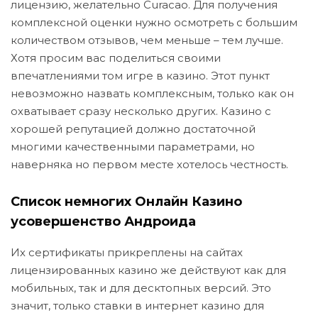
лицензию, желательно Curacao. Для получения
комплексной оценки нужно осмотреть с большим
количеством отзывов, чем меньше – тем лучше.
Хотя просим вас поделиться своими
впечатлениями том игре в казино. Этот пункт
невозможно назвать комплексным, только как он
охватывает сразу несколько других. Казино с
хорошей репутацией должно достаточной
многими качественными параметрами, но
наверняка но первом месте хотелось честность.
Список немногих Онлайн Казино
усовершенство Андроида
Их сертификаты прикреплены на сайтах
лицензированных казино же действуют как для
мобильных, так и для десктопных версий. Это
значит, только ставки в интернет казино для