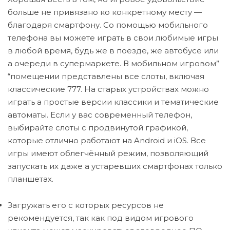
больше не привязано ко конкретному месту —
благодаря смартфону. Со помощью мобильного
телефона вы можете играть в свои любимые игры
в любой время, будь же в поезде, же автобусе или
а очереди в супермаркете. В мобильном игровом”
“помещении представлены все слоты, включая
классические 777. На старых устройствах можно
играть а простые версии классики и тематические
автоматы. Если у вас современный телефон,
выбирайте слоты с продвинутой графикой,
которые отлично работают на Android и iOS. Все
игры имеют облегчённый режим, позволяющий
запускать их даже а устаревших смартфонах только
планшетах.
Загружать его с которых ресурсов не
рекомендуется, так как под видом игрового