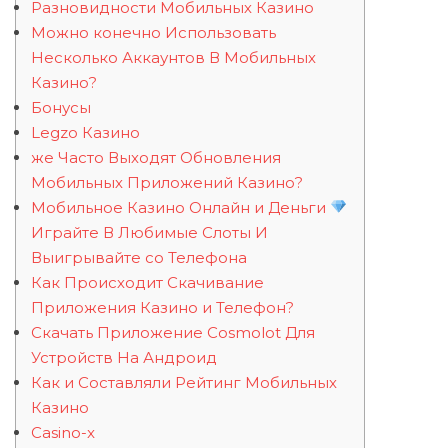
Разновидности Мобильных Казино
Можно конечно Использовать
Несколько Аккаунтов В Мобильных
Казино?
Бонусы
Legzo Казино
же Часто Выходят Обновления
Мобильных Приложений Казино?
Мобильное Казино Онлайн и Деньги
Играйте В Любимые Слоты И
Выигрывайте со Телефона
Как Происходит Скачивание
Приложения Казино и Телефон?
Скачать Приложение Cosmolot Для
Устройств На Андроид
Как и Составляли Рейтинг Мобильных
Казино
Casino-x