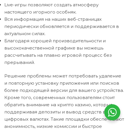
Live-игры позволяют создать атмосферу
настоящего игорного особняк.
Вся информация на наших веб-страницах
периодически обновляется и поддерживается в
актуальном силах.
Благодаря хорошей производительности и
высококачественной графике вы можешь
рассчитывать на плавно игровой процесс без
прерываний.
Решение проблемы может потребовать удаление
и повторную установку приложения или поисков
более подходящей версии для вашего устройства.
Кроме того, современных пользователям стоит
обратить внимание на крипто казино, которые
поддерживая депозиты и вывод средств в
цифровых валютах. Такие площадки обеспечивают
анонимность, низкие комиссии и быстрое