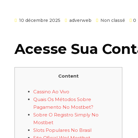
10 décembre 2025
adverweb
Non classé
0
Acesse Sua Cont
Content
Cassino Ao Vivo
Quais Os Métodos Sobre
Pagamento No Mostbet?
Sobre O Registro Simply No
Mostbet
Slots Populares No Brasil
Site Oficial Weil Mostbet