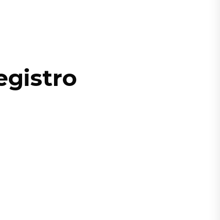
egistro