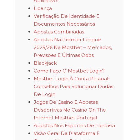
Aplicativo?
Licença
Verificação De Identidade E
Documentos Necessários
Apostas Combinadas
Apostas Na Premier League
2025/26 Na Mostbet – Mercados,
Previsões E Últimas Odds
Blackjack
Como Faço O Mostbet Login?
Mostbet Login À Conta Pessoal:
Conselhos Para Solucionar Dudas
De Login
Jogos De Casino E Apostas
Desportivas No Casino On The
Internet Mostbet Portugal
Apostas Nos Esportes De Fantasia
Visão Geral Da Plataforma E