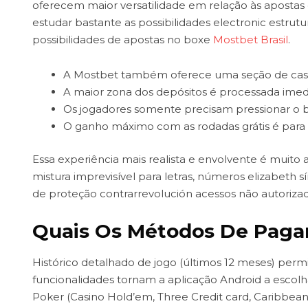
oferecem maior versatilidade em relação às apostas
estudar bastante as possibilidades electronic estrut
possibilidades de apostas no boxe
Mostbet Brasil
.
A Mostbet também oferece uma seção de cassin
A maior zona dos depósitos é processada imedi
Os jogadores somente precisam pressionar o bo
O ganho máximo com as rodadas grátis é para R
Essa experiência mais realista e envolvente é mui
mistura imprevisível para letras, números elizabeth 
de proteção contrarrevolución acessos não autorizad
Quais Os Métodos De Pag
Histórico detalhado de jogo (últimos 12 meses) per
funcionalidades tornam a aplicação Android a escol
Poker (Casino Hold’em, Three Credit card, Caribbe