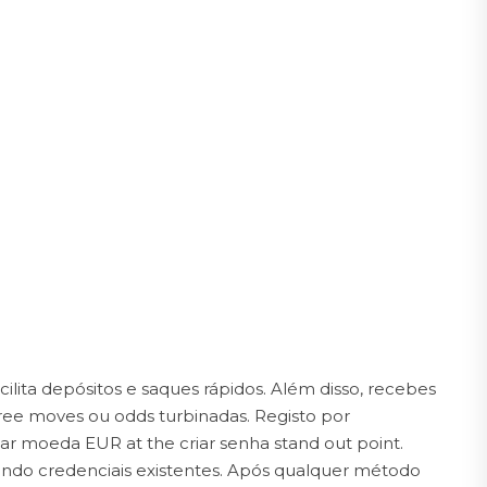
lita depósitos e saques rápidos. Além disso, recebes
ree moves ou odds turbinadas. Registo por
ar moeda EUR at the criar senha stand out point.
sando credenciais existentes. Após qualquer método