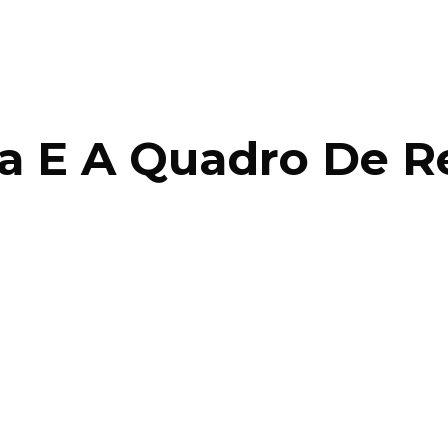
a E A Quadro De R