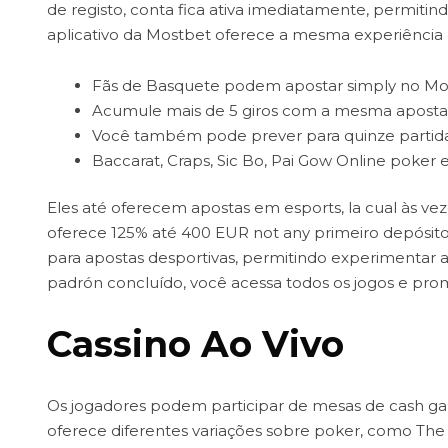
de registo, conta fica ativa imediatamente, permitin
aplicativo da Mostbet oferece a mesma experiência do
Fãs de Basquete podem apostar simply no Mo
Acumule mais de 5 giros com a mesma aposta 
Você também pode prever para quinze partidas 
Baccarat, Craps, Sic Bo, Pai Gow Online poker
Eles até oferecem apostas em esports, la cual às ve
oferece 125% até 400 EUR not any primeiro depósito
para apostas desportivas, permitindo experimentar 
padrón concluído, você acessa todos os jogos e pro
Cassino Ao Vivo
Os jogadores podem participar de mesas de cash ga
oferece diferentes variações sobre poker, como The