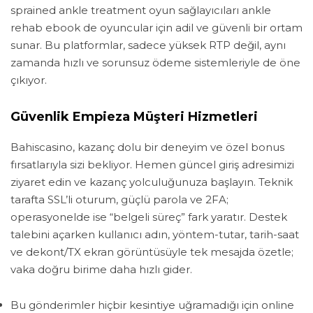
sprained ankle treatment oyun sağlayıcıları ankle
rehab ebook de oyuncular için adil ve güvenli bir ortam
sunar. Bu platformlar, sadece yüksek RTP değil, aynı
zamanda hızlı ve sorunsuz ödeme sistemleriyle de öne
çıkıyor.
Güvenlik Empieza Müşteri Hizmetleri
Bahiscasino, kazanç dolu bir deneyim ve özel bonus
fırsatlarıyla sizi bekliyor. Hemen güncel giriş adresimizi
ziyaret edin ve kazanç yolculuğunuza başlayın. Teknik
tarafta SSL’li oturum, güçlü parola ve 2FA;
operasyonelde ise “belgeli süreç” fark yaratır. Destek
talebini açarken kullanıcı adın, yöntem-tutar, tarih-saat
ve dekont/TX ekran görüntüsüyle tek mesajda özetle;
vaka doğru birime daha hızlı gider.
Bu gönderimler hiçbir kesintiye uğramadığı için online