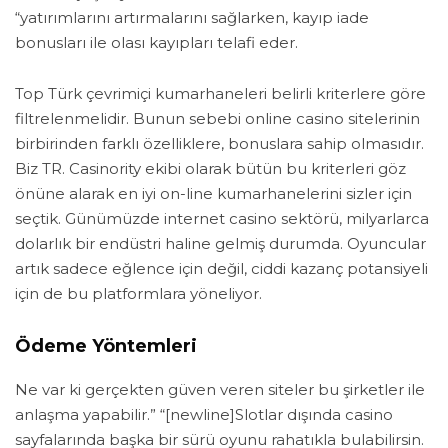
“yatırımlarını artırmalarını sağlarken, kayıp iade
bonusları ile olası kayıpları telafi eder.
Top Türk çevrimiçi kumarhaneleri belirli kriterlere göre
filtrelenmelidir. Bunun sebebi online casino sitelerinin
birbirinden farklı özelliklere, bonuslara sahip olmasıdır.
Biz TR. Casinority ekibi olarak bütün bu kriterleri göz
önüne alarak en iyi on-line kumarhanelerini sizler için
seçtik. Günümüzde internet casino sektörü, milyarlarca
dolarlık bir endüstri haline gelmiş durumda. Oyuncular
artık sadece eğlence için değil, ciddi kazanç potansiyeli
için de bu platformlara yöneliyor.
Ödeme Yöntemleri
Ne var ki gerçekten güven veren siteler bu şirketler ile
anlaşma yapabilir.” “[newline]Slotlar dışında casino
sayfalarında başka bir sürü oyunu rahatıkla bulabilirsin.