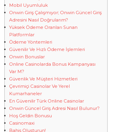
Mobil Uyumluluk
Onwin Giriş Çalışmıyor; Onwin Güncel Giriş
Adresini Nasıl Doğrularım?
Yüksek Ödeme Oranları Sunan
Platformlar
Ödeme Yöntemleri
Güvenilir Ve Hızlı Ödeme İşlemleri
Onwin Bonuslar
Online Casinolarda Bonus Kampanyası
Var M?
Güvenlik Ve Müşteri Hizmetleri
Çevrimiçi Casinolar Ve Yerel
Kumarhaneler
En Güvenilir Türk Online Casinolar
Onwin Güncel Giriş Adresi Nasıl Bulunur?
Hoş Geldin Bonusu
Casinomaxi
Bahis Oluşturun!