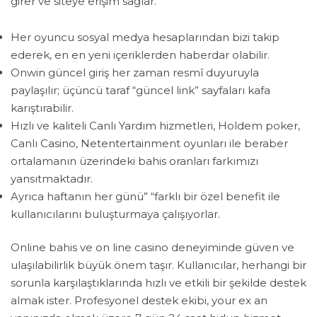
girer ve siteye erişim sağlar.
Her oyuncu sosyal medya hesaplarından bizi takip
ederek, en en yeni içeriklerden haberdar olabilir.
Onwin güncel giriş her zaman resmî duyuruyla
paylaşılır; üçüncü taraf “güncel link” sayfaları kafa
karıştırabilir.
Hızlı ve kaliteli Canlı Yardım hizmetleri, Holdem poker,
Canlı Casino, Netentertainment oyunları ile beraber
ortalamanın üzerindeki bahis oranları farkımızı
yansıtmaktadır.
Ayrıca haftanın her günü” “farklı bir özel benefit ile
kullanıcılarını buluşturmaya çalışıyorlar.
Online bahis ve on line casino deneyiminde güven ve
ulaşılabilirlik büyük önem taşır. Kullanıcılar, herhangi bir
sorunla karşılaştıklarında hızlı ve etkili bir şekilde destek
almak ister. Profesyonel destek ekibi, your ex an