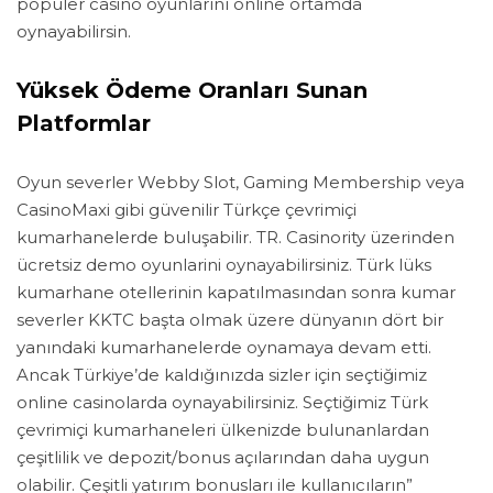
popüler casino oyunlarını online ortamda
oynayabilirsin.
Yüksek Ödeme Oranları Sunan
Platformlar
Oyun severler Webby Slot, Gaming Membership veya
CasinoMaxi gibi güvenilir Türkçe çevrimiçi
kumarhanelerde buluşabilir. TR. Casinority üzerinden
ücretsiz demo oyunlarini oynayabilirsiniz. Türk lüks
kumarhane otellerinin kapatılmasından sonra kumar
severler KKTC başta olmak üzere dünyanın dört bir
yanındaki kumarhanelerde oynamaya devam etti.
Ancak Türkiye’de kaldığınızda sizler için seçtiğimiz
online casinolarda oynayabilirsiniz. Seçtiğimiz Türk
çevrimiçi kumarhaneleri ülkenizde bulunanlardan
çeşitlilik ve depozit/bonus açılarından daha uygun
olabilir. Çeşitli yatırım bonusları ile kullanıcıların”