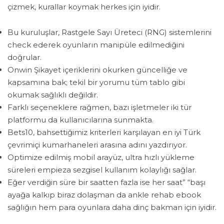
çizmek, kurallar koymak herkes için iyidir.
Bu kuruluşlar, Rastgele Sayı Üreteci (RNG) sistemlerini
check ederek oyunların manipüle edilmediğini
doğrular.
Onwin Şikayet içeriklerini okurken güncelliğe ve
kapsamına bak; tekil bir yorumu tüm tablo gibi
okumak sağlıklı değildir.
Farklı seçeneklere rağmen, bazı işletmeler iki tür
platformu da kullanıcılarına sunmakta.
Bets10, bahsettiğimiz kriterleri karşılayan en iyi Türk
çevrimiçi kumarhaneleri arasına adını yazdırıyor.
Optimize edilmiş mobil arayüz, ultra hızlı yükleme
süreleri empieza sezgisel kullanım kolaylığı sağlar.
Eğer verdiğin süre bir saatten fazla ise her saat” “başı
ayağa kalkıp biraz dolaşman da ankle rehab ebook
sağlığın hem para oyunlara daha dinç bakman için iyidir.