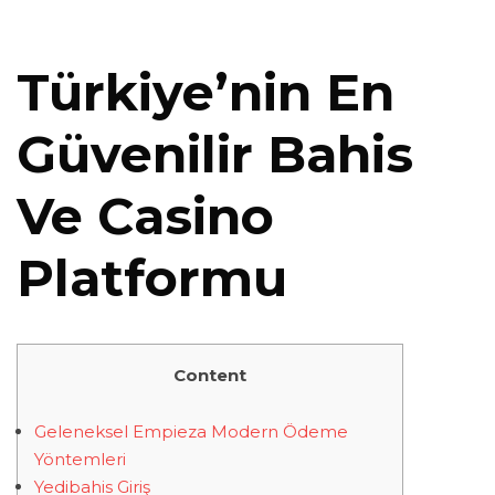
Türkiye’nin En
Güvenilir Bahis
Ve Casino
Platformu
Content
Geleneksel Empieza Modern Ödeme
Yöntemleri
Yedibahis Giriş