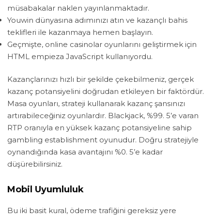
müsabakalar naklen yayınlanmaktadır.
Youwin dünyasına adımınızı atın ve kazançlı bahis
teklifleri ile kazanmaya hemen başlayın.
Geçmişte, online casinolar oyunlarını geliştirmek için
HTML empieza JavaScript kullanıyordu.
Kazançlarınızı hızlı bir şekilde çekebilmeniz, gerçek
kazanç potansiyelini doğrudan etkileyen bir faktördür.
Masa oyunları, strateji kullanarak kazanç şansınızı
artırabileceğiniz oyunlardır. Blackjack, %99. 5’e varan
RTP oranıyla en yüksek kazanç potansiyeline sahip
gambling establishment oyunudur. Doğru stratejiyle
oynandığında kasa avantajını %0. 5’e kadar
düşürebilirsiniz.
Mobil Uyumluluk
Bu iki basit kural, ödeme trafiğini gereksiz yere