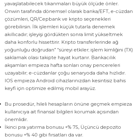
yavaşlatabilecek tıkanmaları büyük ölçüde önler.
Onwin tarafında dönemsel olarak banka/EFT, e-cüzdan
çözümleri, QR/Cepbank ve kripto seçenekleri
görebilirsin. İlk işlemleri küçük tutarla denemek
akıllıcadır; işleyişi gördükten sonra limit yükseltmek
daha konforlu hissettirir. Kripto transferlerinde ağ
yoğunluğu doğrudan” “süreyi etkiler; işlem kimliğini (TX)
saklamak olası takipte hayat kurtarır. Bankacılık
akşamları empieza hafta sonları onay pencereleri
uzayabilir; e-cüzdanlar çoğu senaryoda daha hızlıdır.
IOS empieza Android cihazlarınızdan kesintisiz bahis
keyfi için optimize edilmiş mobil arayüz.
Bu prosedür, hileli hesapların önüne geçmek empieza
kullanıcıya ait finansal bilgileri korumak açısından
önemlidir.
İkinci pra yatırma bonusu +% 75, Üçüncü depozito
bonusu +% 40 gibi fırsatları da var.