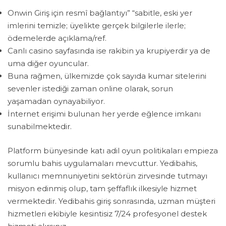
Onwin Giriş için resmî bağlantıyı” “sabitle, eski yer
imlerini temizle; üyelikte gerçek bilgilerle ilerle;
ödemelerde açıklama/ref.
Canlı casino sayfasında ise rakibin ya krupiyerdir ya de
uma diğer oyuncular.
Buna rağmen, ülkemizde çok sayıda kumar sitelerini
sevenler istediği zaman online olarak, sorun
yaşamadan oynayabiliyor.
İnternet erişimi bulunan her yerde eğlence imkanı
sunabilmektedir.
Platform bünyesinde katı adil oyun politikaları empieza
sorumlu bahis uygulamaları mevcuttur. Yedibahis,
kullanıcı memnuniyetini sektörün zirvesinde tutmayı
misyon edinmiş olup, tam şeffaflık ilkesiyle hizmet
vermektedir. Yedibahis giriş sonrasında, uzman müşteri
hizmetleri ekibiyle kesintisiz 7/24 profesyonel destek