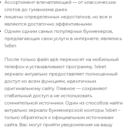
Ассортимент впечатляющей — от классических
слотов до гуманизма джек
лишены определенных недостатков, но все и
являются достаточно эффективными.
Одним одним самых популярных букмекеров,
предлагающих свои услуги в интернете, являлись
1хбет.
После только файл apk переносят на мобильный
телефон и устанавливают программу. 1xbet
зеркало актуально предоставляет полноценный
доступ ко всем функциям, идентичным
оригинальному сайту. Главное — сохраняют
стабильный доступ а не использовать
сомнительной источники. Один из способов найти
актуально зеркало букмекерской конторы 1xbet –
только обратиться к официальным источникам
сайта. Вас могут прийти уведомления на вашу