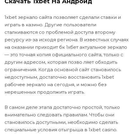
Скачать 1xbet На Андроид
1xbet зеркало сайта позволяет сделали ставки и
играть в казино. Другие пользователи
сталкиваются со проблемой доступа второму
ресурсу из-за исходя региона. В известных случаях
на оказании приходит бк 1хбет актуальное зеркало
— это точная копия официального сайта, только с
другим адресом, которая позво ляет обходить
ограничения. Когда основной сайт становилось
недоступным, достаточно восстановить 1xbet
рабочее зеркало на сегодня, и можно без
нерешенных продолжить играть.
В самом деле этапа достаточно простой, только
внимательно следовать правилам. Чтобы они
становилось доступными, необходимо сделать
специальные условия отыгрыша в 1xbet casino.