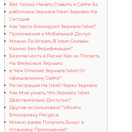
Bet: только Начать Ставить и Сайте Бк
работники Зеркала 1xbet Зеркало На
Сегодня
Как Часто Блокируют Зеркало 1xbet?
Приложения и Мобильный Доступ
Можно Ли Играть В 1xbet Онлайн
Казино Без Верификации?
Безопасность а Риски: Как но Попасть
На Фейковое Зеркало
в Чем Отличие Зеркала 1xbet От
официальному Сайта?
Регистрация На 1xbet Через Зеркало
Как Мне узнать, Что Зеркало 1xbet
Действительно Доступно?
Другие использовать” “обойти
Блокировку Ресурса
Можно разве Получить Бонус а
Установку Приложения?