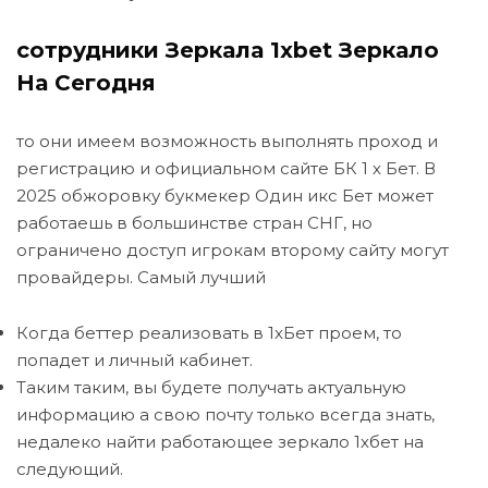
сотрудники Зеркала 1xbet Зеркало
На Сегодня
то они имеем возможность выполнять проход и
регистрацию и официальном сайте БК 1 х Бет. В
2025 обжоровку букмекер Один икс Бет может
работаешь в большинстве стран СНГ, но
ограничено доступ игрокам второму сайту могут
провайдеры. Самый лучший
Когда беттер реализовать в 1хБет проем, то
попадет и личный кабинет.
Таким таким, вы будете получать актуальную
информацию а свою почту только всегда знать,
недалеко найти работающее зеркало 1хбет на
следующий.