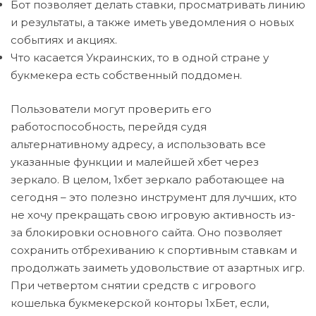
Бот позволяет делать ставки, просматривать линию
и результаты, а также иметь уведомления о новых
событиях и акциях.
Что касается Украинских, то в одной стране у
букмекера есть собственный поддомен.
Пользователи могут проверить его
работоспособность, перейдя судя
альтернативному адресу, а использовать все
указанные функции и малейшей хбет через
зеркало. В целом, 1хбет зеркало работающее на
сегодня – это полезно инструмент для лучших, кто
не хочу прекращать свою игровую активность из-
за блокировки основного сайта. Оно позволяет
сохранить отбрехиванию к спортивным ставкам и
продолжать заиметь удовольствие от азартных игр.
При четвертом снятии средств с игрового
кошелька букмекерской конторы 1хБет, если,