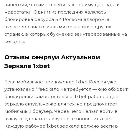
лицензии, что имеет свои как преимущества, а и
недостатки. Одним из последних являлась
блокировка ресурса БК Роскомнадзором, а
эксклавов аналогичными органами а других
странах, в которых букмекер заинтересованные на
сегодня.
Отзывы семряуи Актуальном
Зеркале 1xbet
Если мобильное приложение 1xbet Россия уже
установлено,” “зеркало не требуется — оно обходит
блокировки самостоятельно. 1xbet работающее
зеркало актуально же для тех, не предпочитает
мобильный браузер. Через него нельзя войти в
аккаунт, сделать ставку также пополнить счёт.
Каждую рабочее 1xbet зеркало должно вести в