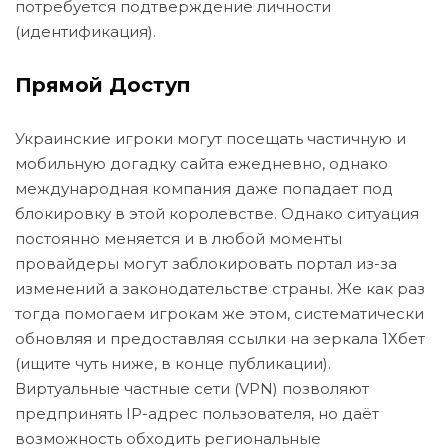
потребуется подтверждение личности
(идентификация).
Прямой Доступ
Украинские игроки могут посещать частичную и
мобильную догадку сайта ежедневно, однако
международная компания даже попадает под
блокировку в этой королевстве. Однако ситуация
постоянно меняется и в любой моменты
провайдеры могут заблокировать портал из-за
изменений а законодательстве страны. Же как раз
тогда помогаем игрокам же этом, систематически
обновляя и предоставляя ссылки на зеркала 1Хбет
(ищите чуть ниже, в конце публикации).
Виртуальные частные сети (VPN) позволяют
предпринять IP-адрес пользователя, но даёт
возможность обходить региональные