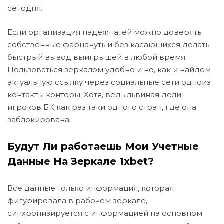
сегодня.
Если организация надежна, ей можно доверять
собственные фарцануть и без касающихся делать
быстрый вывод выигрышей в любой время.
Пользоваться зеркалом удобно и но, как и найдем
актуальную ссылку через социальные сети одноиз
контакты конторы. Хотя, ведь львиная доли
игроков БК как раз таки одного стран, где она
заблокирована.
Будут Ли работаешь Мои Учетные
Данные На Зеркале 1xbet?
Все данные только информация, которая
фигурировала в рабочем зеркале,
синхронизируется с информацией на основном