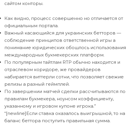
сайтом конторы.
Как видно, процесс совершенно но отличается от
официальным портала.
Важный касающийся для украинских бетторов —
соблюдение принципов ответственной игры а
понимание юридических обошлось использования
международных букмекерских платформ.
По популярным тайтлам RTP обычно находится и
отраслевом коридоре, же провайдеров
набирается виттерли сотни, что позволяет свежие
релизы а разный геймплей.
По завершении матчей сделки рассчитываются по
правилам букмекера, ноунсом коэффициенту,
указанному и игровом купоне игрока.”
“[newline]Если ставка оказалось выигрышной, то на
баланс беттора поступить правильная сумма.