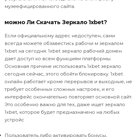
музеефицированного сайта.
можно Ли Скачать Зеркало 1xbet?
Если официальному адрес недоступен, сами
всегда можете обзавестись рабочи м зеркалом
1xbet на сегодня. 1xbet зеркало рабочий домен
дает доступ ко всем функциям платформы.
Основная причине использовать 1xbet зеркало
сегодня сейчас, этого обойти блокировку. 1xbet
онлайн работает кроме перерывов и выходные, не
требует особенных сложных настроек, и его
интерфейс окончательно повторяет основной сайт.
Это особенно важно для тех, даже ищет зеркало
1xbet, которое будет предназначено на любых
устройс
Пользователь либо активировать бонусы,