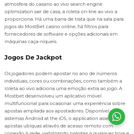
atmosfera do cassino ao vivo search engine
optimization sair de casa, a roleta on-line ao vivo a
proporciona. Há uma barra de trata que na sala para
jogos do MostBet casino online, há filtros para
fornecedores de software e opções adicionais em
máquinas caça-níqueis.
Jogos De Jackpot
Os jogadores podem apostar no ano de números
individuais, cores ou combinações, como também a
roleta ao vivo adiciona uma emoção extra ao jogo. A
Mostbet desenvolveu um aplicativo móvel
multifuncional para ocasionar uma experiência sobre
apostas ampliada aos apostadores. Disponível em
sistemas Android at the iOS, o application assegura
apostas ubíquas através de acesso remoto com
conexão à rede, viabilizando palpites a qualquer hora e