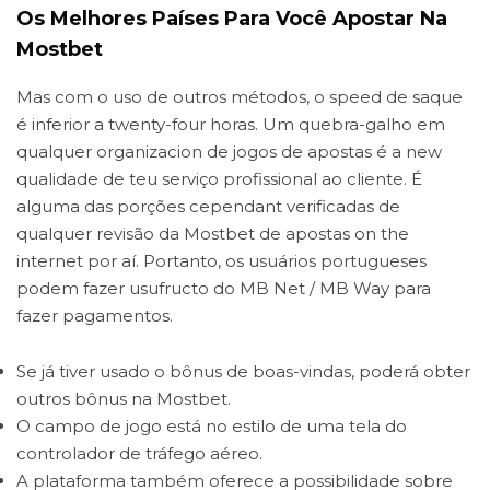
Os Melhores Países Para Você Apostar Na
Mostbet
Mas com o uso de outros métodos, o speed de saque
é inferior a twenty-four horas. Um quebra-galho em
qualquer organizacion de jogos de apostas é a new
qualidade de teu serviço profissional ao cliente. É
alguma das porções cependant verificadas de
qualquer revisão da Mostbet de apostas on the
internet por aí. Portanto, os usuários portugueses
podem fazer usufructo do MB Net / MB Way para
fazer pagamentos.
Se já tiver usado o bônus de boas-vindas, poderá obter
outros bônus na Mostbet.
O campo de jogo está no estilo de uma tela do
controlador de tráfego aéreo.
A plataforma também oferece a possibilidade sobre