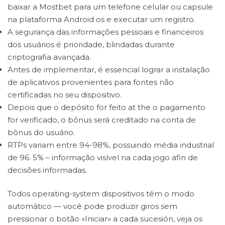
baixar a Mostbet para um telefone celular ou capsule
na plataforma Android os e executar um registro.
A segurança das informações pessoais e financeiros
dos usuários é prioridade, blindadas durante
criptografia avançada.
Antes de implementar, é essencial lograr a instalação
de aplicativos provenientes para fontes não
certificadas no seu dispositivo.
Depois que o depósito for feito at the o pagamento
for verificado, o bônus será creditado na conta de
bônus do usuário.
RTPs variam entre 94-98%, possuindo média industrial
de 96. 5% – informação visível na cada jogo afin de
decisões informadas.
Todos operating-system dispositivos têm o modo
automático — você pode produzir giros sem
pressionar o botão «Iniciar» a cada sucesión, veja os