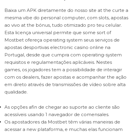
Baixa um APK diretamente do nosso site at the curte a
mesma vibe do personal computer, com slots, apostas
ao vivo at the bónus, tudo otimizado pro teu celular.
Esta licença universal permite que some sort of
Mostbet ofereça operating system seus serviços de
apostas desportivas electronic casino online na
Portugal, desde que cumpra com operating-system
requisitos e regulamentações aplicáveis. Nestes
games, os jogadores tem a possibilidade de interagir
com os dealers, fazer apostas e acompanhar the ação
em direto através de transmissões de vídeo sobre alta
qualidade.
As opções afin de chegar ao suporte ao cliente são
acessíveis usando 1 navegador de comensales.
Os apostadores da Mostbet têm várias maneiras de
acessar a new plataforma, e muchas elas funcionam