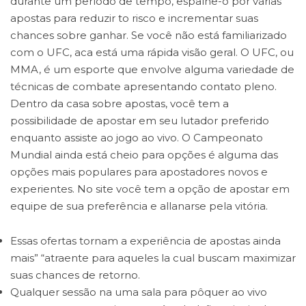
durante um período de tempo, espalhe-o por várias
apostas para reduzir to risco e incrementar suas
chances sobre ganhar. Se você não está familiarizado
com o UFC, aca está uma rápida visão geral. O UFC, ou
MMA, é um esporte que envolve alguma variedade de
técnicas de combate apresentando contato pleno.
Dentro da casa sobre apostas, você tem a
possibilidade de apostar em seu lutador preferido
enquanto assiste ao jogo ao vivo. O Campeonato
Mundial ainda está cheio para opções é alguma das
opções mais populares para apostadores novos e
experientes. No site você tem a opção de apostar em
equipe de sua preferência e allanarse pela vitória.
Essas ofertas tornam a experiência de apostas ainda
mais” “atraente para aqueles la cual buscam maximizar
suas chances de retorno.
Qualquer sessão na uma sala para pôquer ao vivo