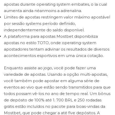
apostas durante operating system embates, o la cual
aumenta ainda néanmoins a adrenalina.
Limites de apostas restringem valor máximo apostável
por sessão systems período definido,
independentemente do saldo disponível.
A plataforma para apostas Mostbet disponibiliza
apostas no estilo TOTO, onde operating-system
apostadores tentam adivinar os resultados de diversos
acontecimentos esportivos em uma única cotação.
Enquanto assiste ao jogo, você pode fazer uma
variedade de apostas. Usando a opção multi-apostas,
você também pode apostar em alguma série de
eventos ao vivo que estão sendo transmitidos para que
todos possam vê-los no ano de tempo real. Um bônus
de depósito de 100% até 1. 700 BRL e 250 rodadas
grátis estão incluídos no pacote para boas-vindas da
Mostbet, que pode chegar a até five depósitos. A