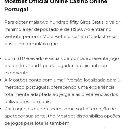
Mostbet Official Online Casino Online
Portugal
Para obter mais two hundred fifity Giros Grátis, o valor
mínimo a ser depositado é de R$50. Ao entrar no
website perform Most Bet e clicar em “Cadastre-se”,
basta, no formulário que
Com RTP elevado e visuais de ponta, apresenta jogo
pra en totalidad tipo de jogador, do iniciante ao
experiente.
A Mostbet conta com uma” “versão localizada para u
mercado português, oferecendo uma experiência
totalmente adaptada ao jerga e às preferências dos
utilizadores zero país.
Para aqueles que buscam some sort of emoção de
apetecer sua sorte, the Mostbet disponibiliza opções
de jogos para loteria também.