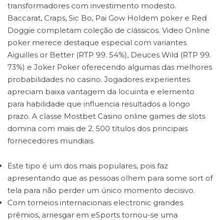
transformadores com investimento modesto.
Baccarat, Craps, Sic Bo, Pai Gow Holdem poker e Red
Doggie completam coleção de clássicos. Video Online
poker merece destaque especial com variantes
Aiguilles or Better (RTP 99. 54%), Deuces Wild (RTP 99.
73%) e Joker Poker oferecendo algumas das melhores
probabilidades no casino. Jogadores experientes
apreciam baixa vantagem da locuinta e elemento
para habilidade que influencia resultados a longo
prazo. A classe Mostbet Casino online games de slots
domina com mais de 2. 500 títulos dos principais
fornecedores mundiais.
Este tipo é um dos mais populares, pois faz
apresentando que as pessoas olhem para some sort of
tela para não perder um único momento decisivo.
Com torneios internacionais electronic grandes
prêmios, arriesgar em eSports tornou-se uma