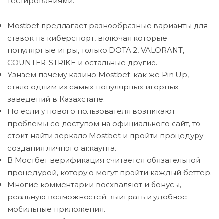
тестированиями.
Mostbet предлагает разнообразные варианты для
ставок на киберспорт, включая которые
популярные игры, только DOTA 2, VALORANT,
COUNTER-STRIKE и остальные другие.
Узнаем почему казино Mostbet, как же Pin Up,
стало одним из самых популярных игорных
заведений в Казахстане.
Но если у нового пользователя возникают
проблемы со доступом на официального сайт, то
стоит найти зеркало Mostbet и пройти процедуру
создания личного аккаунта.
В Мостбет верификация считается обязательной
процедурой, которую могут пройти каждый беттер.
Многие комментарии восхваляют и бонусы,
реальную возможностей выиграть и удобное
мобильные приложения.