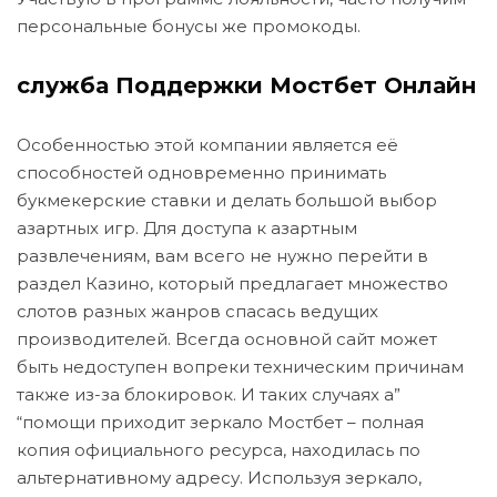
персональные бонусы же промокоды.
служба Поддержки Мостбет Онлайн
Особенностью этой компании является её
способностей одновременно принимать
букмекерские ставки и делать большой выбор
азартных игр. Для доступа к азартным
развлечениям, вам всего не нужно перейти в
раздел Казино, который предлагает множество
слотов разных жанров спасась ведущих
производителей. Всегда основной сайт может
быть недоступен вопреки техническим причинам
также из-за блокировок. И таких случаях а”
“помощи приходит зеркало Мостбет – полная
копия официального ресурса, находилась по
альтернативному адресу. Используя зеркало,