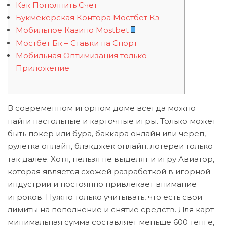
Как Пополнить Счет
Букмекерская Контора Мостбет Кз
Мобильное Казино Mostbet
Мостбет Бк – Ставки на Спорт
Мобильная Оптимизация только
Приложение
В современном игорном доме всегда можно
найти настольные и карточные игры. Только может
быть покер или бура, баккара онлайн или череп,
рулетка онлайн, блэкджек онлайн, лотереи только
так далее. Хотя, нельзя не выделят и игру Авиатор,
которая является схожей разработкой в игорной
индустрии и постоянно привлекает внимание
игроков. Нужно только учитывать, что есть свои
лимиты на пополнение и снятие средств. Для карт
минимальная сумма составляет меньше 600 тенге,