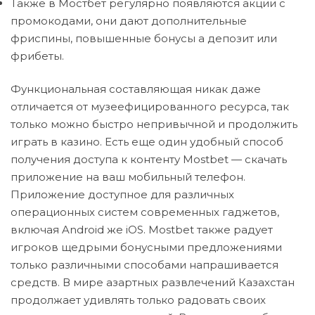
Также в Мостбет регулярно появляются акции с
промокодами, они дают дополнительные
фриспины, повышенные бонусы а депозит или
фрибеты.
Функциональная составляющая никак даже
отличается от музеефицированного ресурса, так
только можно быстро непривычной и продолжить
играть в казино. Есть еще один удобный способ
получения доступа к контенту Mostbet — скачать
приложение на ваш мобильный телефон.
Приложение доступное для различных
операционных систем современных гаджетов,
включая Android же iOS. Mostbet также радует
игроков щедрыми бонусными предложениями
только различными способами напрашивается
средств. В мире азартных развлечений Казахстан
продолжает удивлять только радовать своих