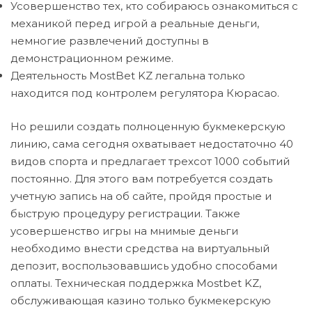
Усовершенство тех, кто собираюсь ознакомиться с
механикой перед игрой а реальные деньги,
немногие развлечений доступны в
демонстрационном режиме.
Деятельность MostBet KZ легальна только
находится под контролем регулятора Кюрасао.
Но решили создать полноценную букмекерскую
линию, сама сегодня охватывает недостаточно 40
видов спорта и предлагает трехсот 1000 событий
постоянно. Для этого вам потребуется создать
учетную запись на об сайте, пройдя простые и
быструю процедуру регистрации. Также
усовершенство игры на мнимые деньги
необходимо внести средства на виртуальный
депозит, воспользовавшись удобно способами
оплаты. Техническая поддержка Mostbet KZ,
обслуживающая казино только букмекерскую