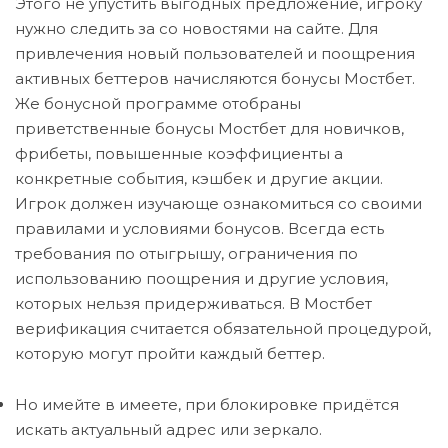
Этого не упустить выгодных предложение, игроку
нужно следить за со новостями на сайте. Для
привлечения новый пользователей и поощрения
активных беттеров начисляются бонусы Мостбет.
Же бонусной программе отобраны
приветственные бонусы Мостбет для новичков,
фрибеты, повышенные коэффициенты а
конкретные события, кэшбек и другие акции.
Игрок должен изучающе ознакомиться со своими
правилами и условиями бонусов. Всегда есть
требования по отыгрышу, ограничения по
использованию поощрения и другие условия,
которых нельзя придерживаться. В Мостбет
верификация считается обязательной процедурой,
которую могут пройти каждый беттер.
Но имейте в имеете, при блокировке придётся
искать актуальный адрес или зеркало.