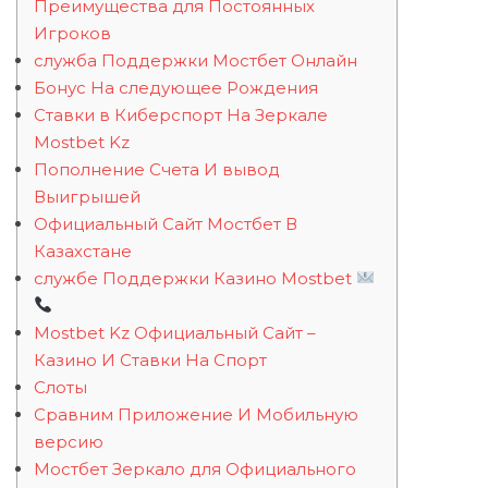
Преимущества для Постоянных
Игроков
служба Поддержки Мостбет Онлайн
Бонус На следующее Рождения
Ставки в Киберспорт На Зеркале
Mostbet Kz
Пополнение Счета И вывод
Выигрышей
Официальный Сайт Мостбет В
Казахстане
службе Поддержки Казино Mostbet
Mostbet Kz Официальный Сайт –
Казино И Ставки На Спорт
Слоты
Сравним Приложение И Мобильную
версию
Мостбет Зеркало для Официального