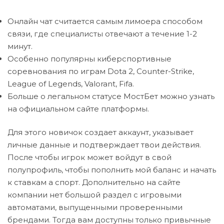
Онлайн чат считается самым лимоера способом
связи, где специалисты отвечают а течение 1-2
минут.
Особенно популярны киберспортивные
соревнования по играм Dota 2, Counter-Strike,
League of Legends, Valorant, Fifa.
Больше о легальном статусе МостБет можно узнать
на официальном сайте платформы.
Для этого новичок создает аккаунт, указывает
личные данные и подтверждает твои действия.
После чтобы игрок может войдут в свой
полупрофиль, чтобы пополнить мой баланс и начать
к ставкам а спорт. Дополнительно на сайте
компании нет большой раздел с игровыми
автоматами, выпущенными проверенными
брендами. Тогда вам доступны только привычные