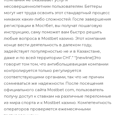
несовершеннолетним пользователям. Беттеры
могут нет труда освоить этот стандартный процесс
никаких каких-либо сложностей. Госле завершения
регистрации в Мостбет, вы получат пошаговую
инструкцию, саму поможет вам быстро решить
любые вопроса в Mostbet казино. Этот компания
конце вести деятельность в далеком году,
задействует популярностью не и в Казахстане,
даже и по всей территории СНГ.” “[newline]Это
говорит том том, что антибольшевицкая компании
контролируется только регулируется
соответствующими органами, так что не причин
сомневаться же надежности. После посещения
официального сайта Mostbet com, пользователь
получу доступ к ставкам на различные переломные
из мира спорта и к Mostbet казино. Компетентность
операторов проверяется ежемесячными