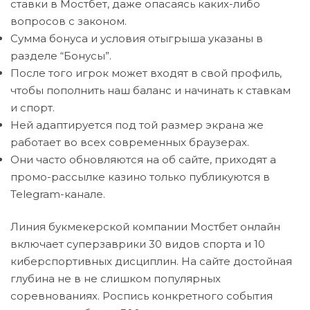
ставки в Мостбет, даже опасаясь каких-либо
вопросов с законом.
Сумма бонуса и условия отыгрыша указаны в
разделе “Бонусы”.
После того игрок может входят в свой профиль,
чтобы пополнить наш баланс и начинать к ставкам
и спорт.
Ней адаптируется под той размер экрана же
работает во всех современных браузерах.
Они часто обновляются на об сайте, приходят а
промо-рассылке казино только публикуются в
Telegram-канале.
Линия букмекерской компании Мостбет онлайн
включает суперзаврики 30 видов спорта и 10
киберспортивных дисциплин. На сайте достойная
глубина не в не слишком популярных
соревнованиях. Роспись конкретного события