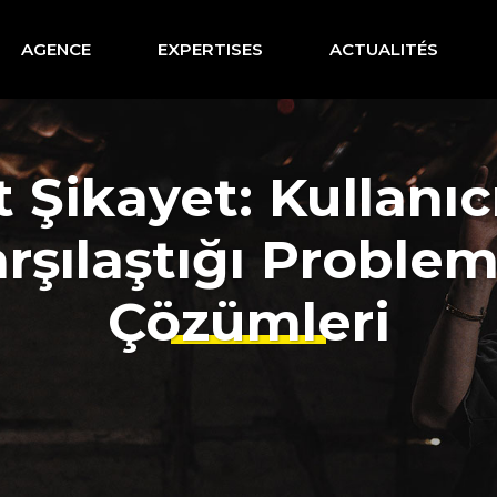
AGENCE
EXPERTISES
ACTUALITÉS
 Şikayet: Kullanıcı
arşılaştığı Problem
Çözümleri