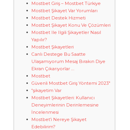
Mostbet Giriş – Mostbet Türkiye
Mostbet Şikayet Var Yorumları
Mostbet Destek Hizmeti
Mostbet Şikayet Konu Ve Çözümleri
Mostbet Ile Ilgili Şikayetler Nasıl
Yapılır?
Mostbet Şikayetleri
Canlı Destege Bu Saatte
Ulaşamıyorum Mesaj Bırakın Diye
Ekran Çıkarıyorlar …
Mostbet
Güvenli Mostbet Giriş Yöntemi 2023″
“şikayetim Var
Mostbet Şikayetleri: Kullanıcı
Deneyimlerinin Derinlemesine
İncelenmesi
Mostbet’i Nereye Şikayet
Edebilirim?