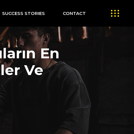
SUCCESS STORIES
CONTACT
ların En
ler Ve