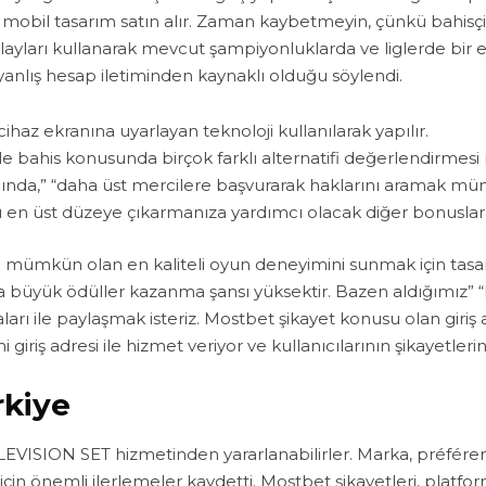
obil tasarım satın alır. Zaman kaybetmeyin, çünkü bahisçinin 
ayları kullanarak mevcut şampiyonluklarda ve liglerde bir e
yanlış hesap iletiminden kaynaklı olduğu söylendi.
haz ekranına uyarlayan teknoloji kullanılarak yapılır.
likle bahis konusunda birçok farklı alternatifi değerlendirm
dığında,” “daha üst mercilere başvurarak haklarını aramak m
 en üst düzeye çıkarmanıza yardımcı olacak diğer bonusları a
ng mümkün olan en kaliteli oyun deneyimini sunmak için tasar
ma büyük ödüller kazanma şansı yüksektir. Bazen aldığımı
 ile paylaşmak isteriz. Mostbet şikayet konusu olan giriş ad
iş adresi ile hizmet veriyor ve kullanıcılarının şikayetle
rkiye
LEVISION SET hizmetinden yararlanabilirler. Marka, préférenc
in önemli ilerlemeler kaydetti. Mostbet şikayetleri, platformu