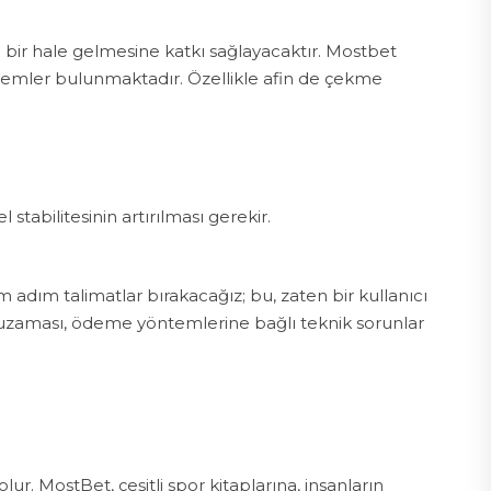
u bir hale gelmesine katkı sağlayacaktır. Mostbet
oblemler bulunmaktadır. Özellikle afin de çekme
tabilitesinin artırılması gerekir.
m adım talimatlar bırakacağız; bu, zaten bir kullanıcı
 uzaması, ödeme yöntemlerine bağlı teknik sorunlar
lur. MostBet, çeşitli spor kitaplarına, insanların