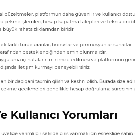
sal düzeltmeler, platformun daha güvenilir ve kullanıcı dost
a para çekme işlemleri, hesap kapatma talepleri ve teknik pr
üyük rahatsızlıklarından biridir.
ek farklı türde oranlar, bonuslar ve promosyonlar sunarlar.
arafından desteklendiğinden emin olunmalıdır.
gulama içi hataların minimize edilmesi ve platformun genel s
ışında iletişim kurmayı deneyebilirsiniz.
n bir daqiqani taxmin qilish va keshni olish. Burada size adı
ara çekme gecikmeleri genellikle hesap doğrulama sürecinin
e Kullanıcı Yorumları
 üyeliğe verimli bir şekilde giriş yapmak için esnekliğe sahip o