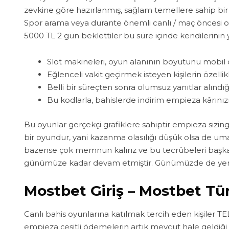
zevkine göre hazırlanmış, sağlam temellere sahip bir m
Spor arama veya durante önemli canlı / maç öncesi ol
5000 TL 2 gün beklettiler bu süre içinde kendilerinin 
Slot makineleri, oyun alanının boyutunu mobil ci
Eğlenceli vakit geçirmek isteyen kişilerin özel
Belli bir süreçten sonra olumsuz yanıtlar alın
Bu kodlarla, bahislerde indirim empieza kârınızı
Bu oyunlar gerçekçi grafiklere sahiptir empieza sizi
bir oyundur, yani kazanma olasılığı düşük olsa de u
bazense çok memnun kalırız ve bu tecrübeleri başkaları
günümüze kadar devam etmiştir. Günümüzde de yeni gir
Mostbet Giriş – Mostbet Tü
Canlı bahis oyunlarına katılmak tercih eden kişiler TE
empieza çeşitli ödemelerin artık mevcut hale geldiği iç