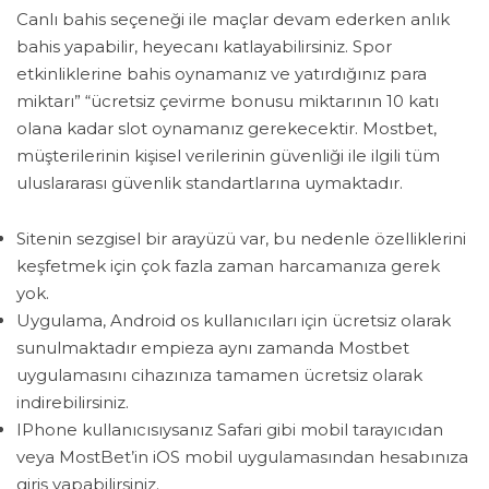
Canlı bahis seçeneği ile maçlar devam ederken anlık
bahis yapabilir, heyecanı katlayabilirsiniz. Spor
etkinliklerine bahis oynamanız ve yatırdığınız para
miktarı” “ücretsiz çevirme bonusu miktarının 10 katı
olana kadar slot oynamanız gerekecektir. Mostbet,
müşterilerinin kişisel verilerinin güvenliği ile ilgili tüm
uluslararası güvenlik standartlarına uymaktadır.
Sitenin sezgisel bir arayüzü var, bu nedenle özelliklerini
keşfetmek için çok fazla zaman harcamanıza gerek
yok.
Uygulama, Android os kullanıcıları için ücretsiz olarak
sunulmaktadır empieza aynı zamanda Mostbet
uygulamasını cihazınıza tamamen ücretsiz olarak
indirebilirsiniz.
IPhone kullanıcısıysanız Safari gibi mobil tarayıcıdan
veya MostBet’in iOS mobil uygulamasından hesabınıza
giriş yapabilirsiniz.