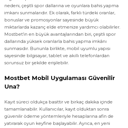
nedeni, çeşitli spor dallarına ve oyunlara bahis yapma
imkanı sunmalarıdır. Ek olarak, farklı türdeki oranlar,
bonuslar ve promosyonlar sayesinde büyük
miktarlarda kazanç elde etmenize yardımcı olabilirler.
Mostbet’in en büyük avantajlarından biri, çeşitli spor
dallarında yüksek oranlarla bahis yapma imkânı
sunmasıdır. Bununla birlikte, mobil uyumlu yapısı
sayesinde bilgisayar, tablet ve akıllı telefonlardan
sorunsuz bir şekilde erişilebilir.
Mostbet Mobil Uygulaması Güvenilir
Una?
Kayıt süreci oldukça basittir ve birkaç dakika içinde
tamamlanabilir. Kullanıcılar, kayıt olduktan sonra
güvenilir ödeme yöntemleriyle hesaplarına afin de
yatırarak oyun keyfine başlayabilir. Ayrıca, en yeni