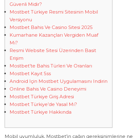
Güvenli Midir?
Mostbet Türkiye Resmi Sitesinin Mobil
Versiyonu
Mostbet Bahis Ve Casino Sitesi 2025
Kumarhane Kazançları Vergiden Muaf
Mı?
Resmi Website Sitesi Üzerinden Basit
Erişim
Mostbet’te Bahis Türleri Ve Oranları
Mostbet Kayıt Sss
Android Için Mostbet Uygulamasını Indirin
Online Bahis Ve Casino Deneyimi
Mostbet Türkiye Giriş Adresi
Mostbet Türkiye’de Yasal Mı?
Mostbet Türkiye Hakkında
Mobil uyumluluk, Mostbet’in çağın gereksinimlerine ne