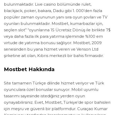
bulunmaktadır. Live casino bölümünde rulet,
blackjack, poker, bakara, Dadu gibi 1. 000’den fazla
popüler zaman oyununun yanı sıra oyun şovları ve TV
oyunları bulunmaktadır. Mostbet, kumarbazlar için,
seçilen slot” “oyunlarına 15 Ücretsiz Dönüş ile birlikte 7$
veya daha fazla ilk para yatırma işleminde %100 em
virtude de yatırma bonusu sağlıyor. Mostbet, 2009
senesinden bu yana hizmet veren ve Venson Ltd
şirketine ait olan, Kıbrıs merkezli bir bahis firmasıdır.
Mostbet Hakkında
Site tamamen Türkçe dilinde hizmet veriyor ve Türk
oyunculara özel bonuslar sunuyor. Mobil uyumlu
tasarımı sayesinde istediğiniz yerden oyun
oynayabilirsiniz. Evet, Mostbet, Türkiye’de spor bahisleri
için meşru ve güvenli bir platformdur. Curaçao Kumar