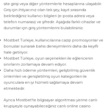
site girişi veya diğer yöntemlerle hesaplarına ulaşabilir.
Giriş için ihtiyacınız olan tek şey, kayıt sırasında
belirlediğiniz kullanıcı bilgileri (e-posta adresi veya
telefon numarası) ve şifredir. Aşağıda farklı cihazlar ve
durumlar için giriş yöntemlerini bulabilirsiniz.
Mostbet Türkiye, kullanıcılarına cazip promosyonlar ve
bonuslar sunarak bahis deneyimlerini daha da keyifli
hale getiriyor.
Mostbet Türkiye, oyun seçenekleri ile eğlencenin
sınırlarını zorlamaya devam ediyor.
Daha hızlı ödeme yöntemleri, geliştirilmiş güvenlik
önlemleri ve genişletilmiş oyun kategorileri ile
oyunculara en iyi hizmeti sağlamaya devam
etmektedir.
Ayrıca Mostbet’te bilgisayar algoritması yerine canlı
krupiyeyle oynayabileceğiniz canlı online casino