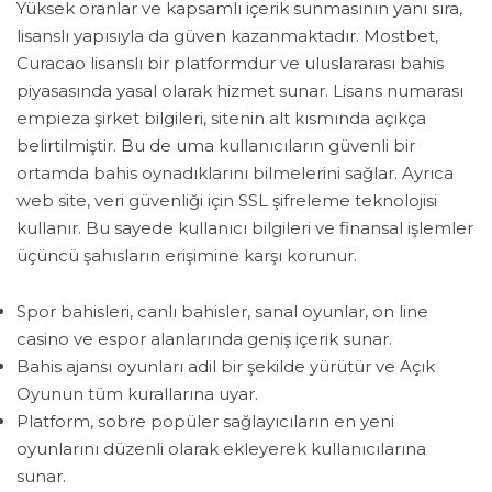
Yüksek oranlar ve kapsamlı içerik sunmasının yanı sıra,
lisanslı yapısıyla da güven kazanmaktadır. Mostbet,
Curacao lisanslı bir platformdur ve uluslararası bahis
piyasasında yasal olarak hizmet sunar. Lisans numarası
empieza şirket bilgileri, sitenin alt kısmında açıkça
belirtilmiştir. Bu de uma kullanıcıların güvenli bir
ortamda bahis oynadıklarını bilmelerini sağlar. Ayrıca
web site, veri güvenliği için SSL şifreleme teknolojisi
kullanır. Bu sayede kullanıcı bilgileri ve finansal işlemler
üçüncü şahısların erişimine karşı korunur.
Spor bahisleri, canlı bahisler, sanal oyunlar, on line
casino ve espor alanlarında geniş içerik sunar.
Bahis ajansı oyunları adil bir şekilde yürütür ve Açık
Oyunun tüm kurallarına uyar.
Platform, sobre popüler sağlayıcıların en yeni
oyunlarını düzenli olarak ekleyerek kullanıcılarına
sunar.