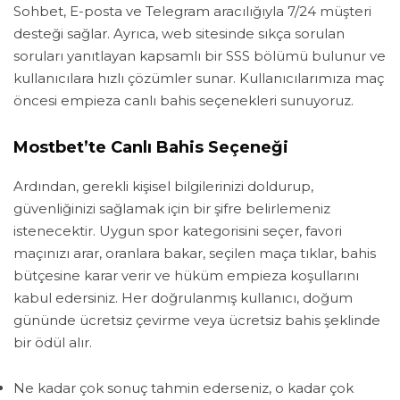
Sohbet, E-posta ve Telegram aracılığıyla 7/24 müşteri
desteği sağlar. Ayrıca, web sitesinde sıkça sorulan
soruları yanıtlayan kapsamlı bir SSS bölümü bulunur ve
kullanıcılara hızlı çözümler sunar. Kullanıcılarımıza maç
öncesi empieza canlı bahis seçenekleri sunuyoruz.
Mostbet’te Canlı Bahis Seçeneği
Ardından, gerekli kişisel bilgilerinizi doldurup,
güvenliğinizi sağlamak için bir şifre belirlemeniz
istenecektir. Uygun spor kategorisini seçer, favori
maçınızı arar, oranlara bakar, seçilen maça tıklar, bahis
bütçesine karar verir ve hüküm empieza koşullarını
kabul edersiniz. Her doğrulanmış kullanıcı, doğum
gününde ücretsiz çevirme veya ücretsiz bahis şeklinde
bir ödül alır.
Ne kadar çok sonuç tahmin ederseniz, o kadar çok