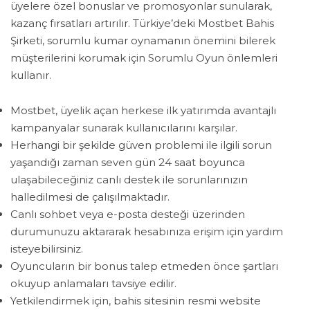
üyelere özel bonuslar ve promosyonlar sunularak,
kazanç fırsatları artırılır. Türkiye’deki Mostbet Bahis
Şirketi, sorumlu kumar oynamanın önemini bilerek
müşterilerini korumak için Sorumlu Oyun önlemleri
kullanır.
Mostbet, üyelik açan herkese ilk yatırımda avantajlı
kampanyalar sunarak kullanıcılarını karşılar.
Herhangi bir şekilde güven problemi ile ilgili sorun
yaşandığı zaman seven gün 24 saat boyunca
ulaşabileceğiniz canlı destek ile sorunlarınızın
halledilmesi de çalışılmaktadır.
Canlı sohbet veya e-posta desteği üzerinden
durumunuzu aktararak hesabınıza erişim için yardım
isteyebilirsiniz.
Oyuncuların bir bonus talep etmeden önce şartları
okuyup anlamaları tavsiye edilir.
Yetkilendirmek için, bahis sitesinin resmi website