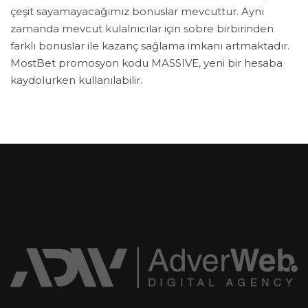
çeşit sayamayacağımız bonuslar mevcuttur. Aynı
zamanda mevcut kulalnıcılar için sobre birbirinden
farklı bonuslar ile kazanç sağlama imkanı artmaktadır.
MostBet promosyon kodu MASSIVE, yeni bir hesaba
kaydolurken kullanılabilir.