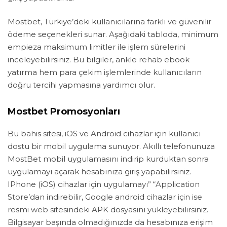
Mostbet, Türkiye’deki kullanıcılarına farklı ve güvenilir
ödeme seçenekleri sunar. Aşağıdaki tabloda, minimum
empieza maksimum limitler ile işlem sürelerini
inceleyebilirsiniz. Bu bilgiler, ankle rehab ebook
yatırma hem para çekim işlemlerinde kullanıcıların
doğru tercihi yapmasına yardımcı olur.
Mostbet Promosyonları
Bu bahis sitesi, iOS ve Android cihazlar için kullanıcı
dostu bir mobil uygulama sunuyor. Akıllı telefonunuza
MostBet mobil uygulamasını indirip kurduktan sonra
uygulamayı açarak hesabınıza giriş yapabilirsiniz.
IPhone (iOS) cihazlar için uygulamayı” “Application
Store’dan indirebilir, Google android cihazlar için ise
resmi web sitesindeki APK dosyasını yükleyebilirsiniz.
Bilgisayar başında olmadığınızda da hesabınıza erişim