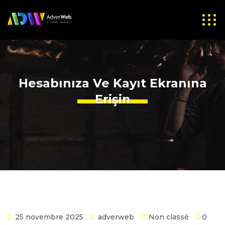
Hesabınıza Ve Kayıt Ekranına
Erişin
25 novembre 2025
adverweb
Non classé
0