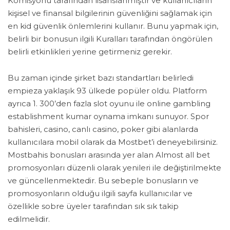
Komisyonu tarafından lisanslanmıştır ve kullanıcıların
kişisel ve finansal bilgilerinin güvenliğini sağlamak için
en kid güvenlik önlemlerini kullanır. Bunu yapmak için,
belirli bir bonusun ilgili Kuralları tarafından öngörülen
belirli etkinlikleri yerine getirmeniz gerekir.
Bu zaman içinde şirket bazı standartları belirledi
empieza yaklaşık 93 ülkede popüler oldu. Platform
ayrıca 1. 300’den fazla slot oyunu ile online gambling
establishment kumar oynama imkanı sunuyor. Spor
bahisleri, casino, canlı casino, poker gibi alanlarda
kullanıcılara mobil olarak da Mostbet’i deneyebilirsiniz.
Mostbahis bonusları arasında yer alan Almost all bet
promosyonları düzenli olarak yenileri ile değiştirilmekte
ve güncellenmektedir. Bu sebeple bonusların ve
promosyonların olduğu ilgili sayfa kullanıcılar ve
özellikle sobre üyeler tarafından sık sık takip
edilmelidir.