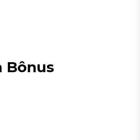
m Bônus