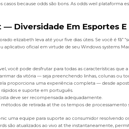
os casos because odds são bons. As odds weil plataforma
 — Diversidade Em Esportes E
 elizabeth leva até your five dias úteis. Se você é fã” “so
aplicativo oficial em virtude de seu Windows systems Mac. 
el, você pode desfrutar para todas as características que a
rrimar da vitória — seja preenchendo linhas, colunas ou tod
 ela proporciona uma experiência completa — desde aposta
rápidos e suporte em português.
aposta deve ser recompensada adequadamente.
todos de retirada at the os tempos de processamento são
onic uma equipe para suporte ao consumidor resolvendo os
rds são atualizados ao vivo at the instantaneamente, permi