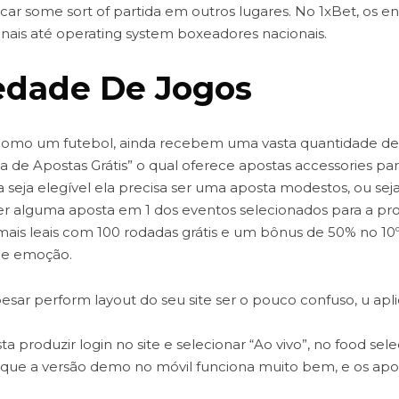
car some sort of partida em outros lugares. No 1xBet, os 
nais até operating system boxeadores nacionais.
iedade De Jogos
il, como um futebol, ainda recebem uma vasta quantidade 
cia de Apostas Grátis” o qual oferece apostas accessories 
a seja elegível ela precisa ser uma aposta modestos, ou se
er alguma aposta em 1 dos eventos selecionados para a p
mais leais com 100 rodadas grátis e um bônus de 50% no 1
e e emoção.
ar perform layout do seu site ser o pouco confuso, u aplica
a produzir login no site e selecionar “Ao vivo”, no food sel
que a versão demo no móvil funciona muito bem, e os ap