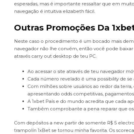
esperadas, mas é importante ressaltar que em muit
navegação é intuitiva elizabeth fácil.
Outras Promoções Da 1xbet
Neste caso o procedimento é um bocado mais demorado
navegador não lhe convém, então você pode baixar u 
através carry out desktop de teu PC.
Ao acessar o site através de teu navegador móv
Cada número revelado é uma possibility de se a
Com milhões sobre usuários ao redor da terra,
apresentando odds competitivas, pagamentos 
A 1xbet País e do mundo acredita que cada 
Também comprobante a pena reparar que os mé
Com depósitos a new partir de somente R$ 5 electr
trampolín 1xBet se tornou minha favorita. Os scoreca