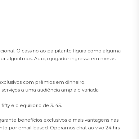
ional. O cassino ao palpitante figura como alguma
r algoritmos. Aqui, o jogador ingressa em mesas
exclusivos com prêmios em dinheiro.
 serviços a uma audiência ampla e variada.
ty e o equilibrio de 3. 45.
garante benefícios exclusivos e mais vantagens nas
ento por email-based. Operamos chat ao vivo 24 hrs