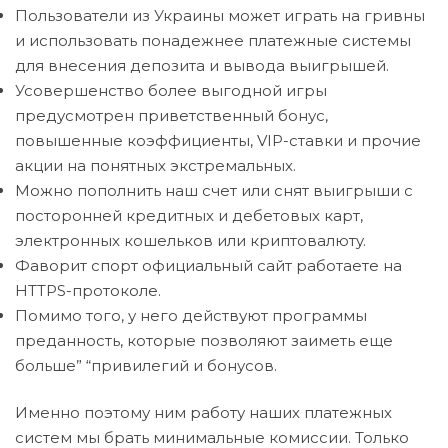
Пользователи из Украины может играть на гривны
и использовать понадежнее платежные системы
для внесения депозита и вывода выигрышей.
Усовершенство более выгодной игры
предусмотрен приветственный бонус,
повышенные коэффициенты, VIP-ставки и прочие
акции на понятных экстремальных.
Можно пополнить наш счет или снят выигрыши с
посторонней кредитных и дебетовых карт,
электронных кошельков или криптовалютy.
Фаворит спорт официальный сайт работаете на
HTTPS-протоколе.
Помимо того, у него действуют программы
преданность, которые позволяют заиметь еще
больше” “привилегий и бонусов.
Именно поэтому ним работу наших платежных
систем мы брать минимальные комиссии. Только