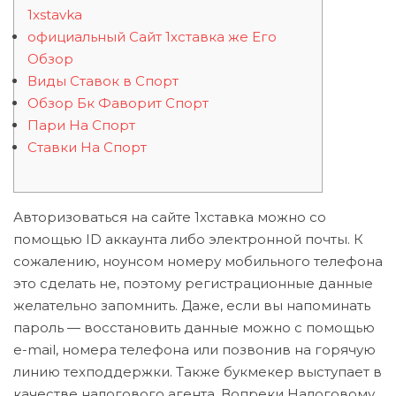
1xstavka
официальный Сайт 1хставка же Его
Обзор
Виды Ставок в Спорт
Обзор Бк Фаворит Спорт
Пари На Спорт
Ставки На Спорт
Авторизоваться на сайте 1xставка можно со
помощью ID аккаунта либо электронной почты. К
сожалению, ноунсом номеру мобильного телефона
это сделать не, поэтому регистрационные данные
желательно запомнить. Даже, если вы напоминать
пароль — восстановить данные можно с помощью
e-mail, номера телефона или позвонив на горячую
линию техподдержки. Также букмекер выступает в
качестве налогового агента. Вопреки Налоговому