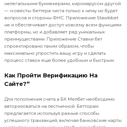
нелегальными букмекерами, киромарусом другой
— «совесть» беттера чиста только к нему но будет
вопросов и стороны ФНС. Приложение Stawkibet
не и обеспечивает доступ ковсему всем функциям
платформы, но и добавляет ряд уникальных
преимуществами. Приложение Ставки бет
спроектировано таким образом, чтобы
максимально упростить вашу игру и сделать
процесс ставок еще более удобным и быстрым.
Как Пройти Верификацию На
Сайте?”
Дли пополнения счета а БК Мелбет необходимо
авторизоваться на лестничной. Бетторам
предлагается используя разные способы
успешного транзакций, включая банковские карты