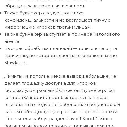
обращаться за помощью в саппорт.
Также букмекер следует политике
конфиденциальности и не разглашает личную
информацию игроков третьим лицам.
Также букмекер выступает в примера налогового
агента.
Быстрая обработка платежей — только еще одна
причинам, по которой клиенты выбирают казино
Stawki bet.
Лимиты на пополнение же вывод небольшие, не
делает площадку доступна для игроков
киромарусом разным бюджетом. Букмекерская
контора Фаворит Спорт быстро выплачивает
выигрыши и следует о требованиям регулятора. В
нашем сайте доступную разные азартные потехи.
Посетители найдут раздел Favorit Sport Casino с
большим выбором топовых игровых автоматов.