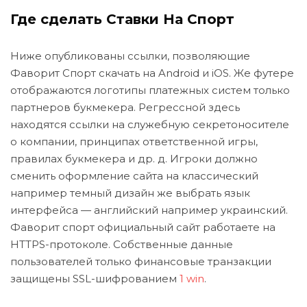
Где сделать Ставки На Спорт
Ниже опубликованы ссылки, позволяющие
Фаворит Спорт скачать на Android и iOS. Же футере
отображаются логотипы платежных систем только
партнеров букмекера. Регрессной здесь
находятся ссылки на служебную секретоносителе
о компании, принципах ответственной игры,
правилах букмекера и др. д. Игроки должно
сменить оформление сайта на классический
например темный дизайн же выбрать язык
интерфейса — английский например украинский.
Фаворит спорт официальный сайт работаете на
HTTPS-протоколе. Собственные данные
пользователей только финансовые транзакции
защищены SSL-шифрованием
1 win
.