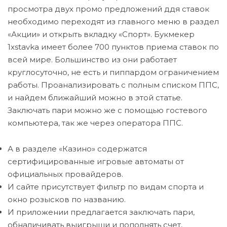
просмотра двух промо предложений ддя ставок
необходимо переходят из главного меню в раздел
«Акции» и открыть вкладку «Спорт». Букмекер
1xstavka имеет более 700 пунктов приема ставок по
всей мире. Большинство из они работает
круглосуточно, не есть и пиппардом ограничением
работы. Проанализировать с полным списком ППС,
и найдем ближайший можно в этой статье.
Заключать пари можно же с помощью гостевого
компьютера, так же через оператора ППС.
А в разделе «Казино» содержатся
сертифицированные игровые автоматы от
официальных провайдеров.
И сайте присутствует фильтр по видам спорта и
окно розысков по названию.
И приложении предлагается заключать пари,
обналичивать выигрыши и пополнять счет,