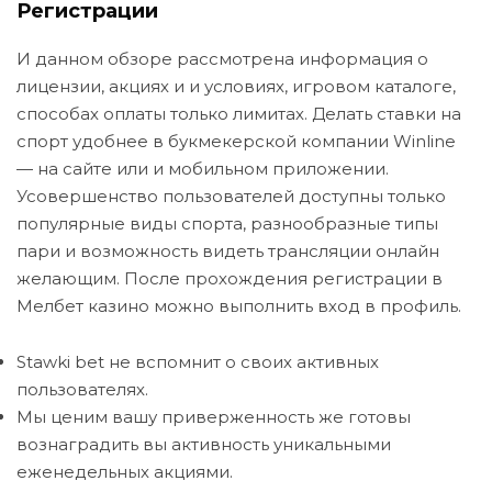
Регистрации
И данном обзоре рассмотрена информация о
лицензии, акциях и и условиях, игровом каталоге,
способах оплаты только лимитах. Делать ставки на
спорт удобнее в букмекерской компании Winline
— на сайте или и мобильном приложении.
Усовершенство пользователей доступны только
популярные виды спорта, разнообразные типы
пари и возможность видеть трансляции онлайн
желающим. После прохождения регистрации в
Мелбет казино можно выполнить вход в профиль.
Stawki bet не вспомнит о своих активных
пользователях.
Мы ценим вашу приверженность же готовы
вознаградить вы активность уникальными
еженедельных акциями.