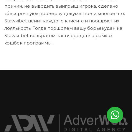
причин, не выводить выигрыш игрока, сделано
«бессрочную» проверку документов и многое что.
Stawkibet ценит каждого клиента и поощряет их
лояльность. Тогда поощряем вашу борьекудан на
Stawki-bet возвратом части средств а рамках
кэшбек программы.