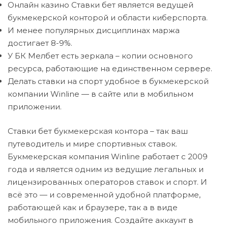
Онлайн казино Ставки бет является ведущей
букмекерской конторой и области киберспорта.
И менее популярных дисциплинах маржа
достигает 8-9%.
У БК Мелбет есть зеркала – копии основного
ресурса, работающие на единственном сервере.
Делать ставки на спорт удобное в букмекерской
компании Winline — в сайте или в мобильном
приложении.
Ставки бет букмекерская контора – так ваш
путеводитель и мире спортивных ставок.
Букмекерская компания Winline работает с 2009
года и является одним из ведущие легальных и
лицензированных операторов ставок и спорт. И
всё это — и современной удобной платформе,
работающей как и браузере, так а в виде
мобильного приложения. Создайте аккаунт в