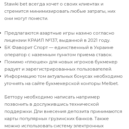
Stawki bet всегда хочет о своих клиентах и
стремится минимизировать любые затраты, них
они могут понести.
Предлагаются азартные игры казино согласно
лицензии КРАИЛ №137, выданной в 2021 году.
БК Фаворит Спорт — единственный в Украине
оператор с наземным пунктом приема ставок.
Помимо «плюшек» для новых игроков букмекер
радует и зарегистрированных пользователей.
Информацию том актуальных бонусах необходимо
уточнять на сайте букмекерской конторы Melbet.
Беттору необходимо написать например
позвонить в дослужившись технической
поддержки. Дли внесения депозита принимаются
карты популярных грузинских банков. Также
можно использовать систему электронных