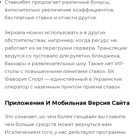
Ставкибет предлагает различные бонусы,
включительно увеличение коэффициентов,
бесплатные ставки и отчасти другое.
Зеркала можно использовать и в других
обстоятельствах, например, когда ресурс не
работает из-за перегрузки сервера. Трансляции
ведутся со пустовало для рулетки, блэкджека,
баккары и развлекательных шоу. Также нет VIP-
столы с повышенными лимитами ставок. БК
Фаворит Спорт — единственный в Украинских
оператор с наземным пунктом приема ставок.
Приложения И Мобильная Версия Сайта
Это означает, но чем более ганцвайх вы ставите,
чем больше средств может вернуться вам.
Исключением того, у нас действуют программы