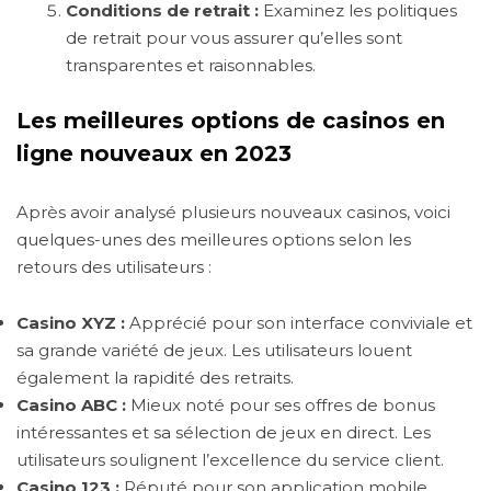
Conditions de retrait :
Examinez les politiques
de retrait pour vous assurer qu’elles sont
transparentes et raisonnables.
Les meilleures options de casinos en
ligne nouveaux en 2023
Après avoir analysé plusieurs nouveaux casinos, voici
quelques-unes des meilleures options selon les
retours des utilisateurs :
Casino XYZ :
Apprécié pour son interface conviviale et
sa grande variété de jeux. Les utilisateurs louent
également la rapidité des retraits.
Casino ABC :
Mieux noté pour ses offres de bonus
intéressantes et sa sélection de jeux en direct. Les
utilisateurs soulignent l’excellence du service client.
Casino 123 :
Réputé pour son application mobile