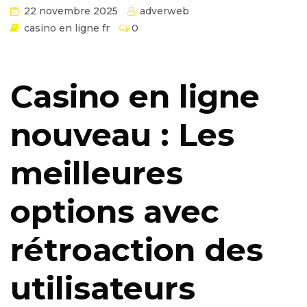
22 novembre 2025
adverweb
casino en ligne fr
0
Casino en ligne
nouveau : Les
meilleures
options avec
rétroaction des
utilisateurs