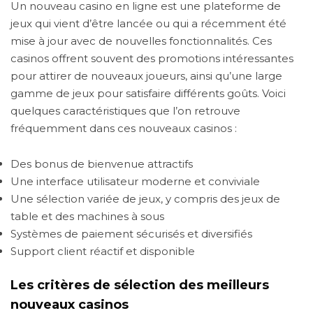
Un nouveau casino en ligne est une plateforme de
jeux qui vient d’être lancée ou qui a récemment été
mise à jour avec de nouvelles fonctionnalités. Ces
casinos offrent souvent des promotions intéressantes
pour attirer de nouveaux joueurs, ainsi qu’une large
gamme de jeux pour satisfaire différents goûts. Voici
quelques caractéristiques que l’on retrouve
fréquemment dans ces nouveaux casinos :
Des bonus de bienvenue attractifs
Une interface utilisateur moderne et conviviale
Une sélection variée de jeux, y compris des jeux de
table et des machines à sous
Systèmes de paiement sécurisés et diversifiés
Support client réactif et disponible
Les critères de sélection des meilleurs
nouveaux casinos