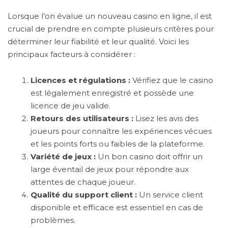
Lorsque l’on évalue un nouveau casino en ligne, il est
crucial de prendre en compte plusieurs critères pour
déterminer leur fiabilité et leur qualité. Voici les
principaux facteurs à considérer :
Licences et régulations :
Vérifiez que le casino
est légalement enregistré et possède une
licence de jeu valide.
Retours des utilisateurs :
Lisez les avis des
joueurs pour connaître les expériences vécues
et les points forts ou faibles de la plateforme.
Variété de jeux :
Un bon casino doit offrir un
large éventail de jeux pour répondre aux
attentes de chaque joueur.
Qualité du support client :
Un service client
disponible et efficace est essentiel en cas de
problèmes.