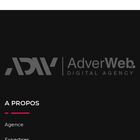
A PROPOS
Agence
Expertises