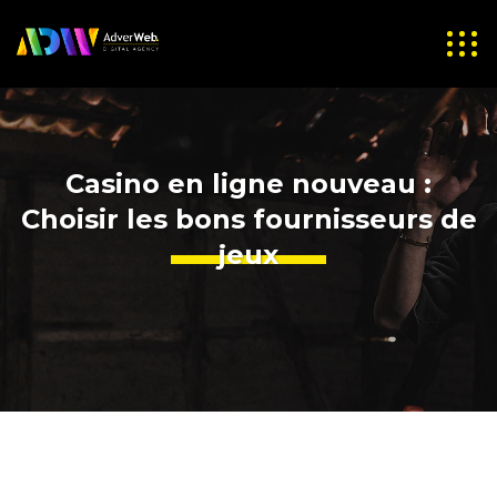
Casino en ligne nouveau :
Choisir les bons fournisseurs de
jeux