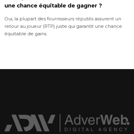
une chance équitable de gagner ?
Oui, la plupart des fournisseurs réputés assurent un
retour au joueur (RTP) juste qui garantit une chance
équitable de gains.