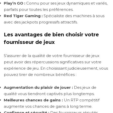
Play’n GO :
Connu pour ses jeux dynamiques et variés,
parfaits pour toutes les préférences.
Red Tiger Gaming :
Spécialiste des machines à sous
avec des jackpots progressifs attractifs.
Les avantages de bien choisir votre
fournisseur de jeux
S’assurer de la qualité de votre fournisseur de jeux
peut avoir des répercussions significatives sur votre
expérience de jeu. En choisissant judicieusement, vous
pouvez tirer de nombreux bénéfices :
Augmentation du plaisir de jouer :
Des jeux de
qualité vous tiendront captivés plus longtemps.
Meilleures chances de gains :
Un RTP compétitif
augmente vos chances de gains à long terme.
Confiance et sécurité :
Des fournisseurs réputés