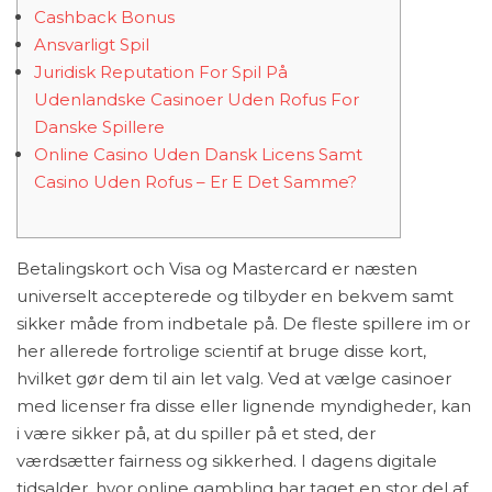
Cashback Bonus
Ansvarligt Spil
Juridisk Reputation For Spil På
Udenlandske Casinoer Uden Rofus For
Danske Spillere
Online Casino Uden Dansk Licens Samt
Casino Uden Rofus – Er E Det Samme?
Betalingskort och Visa og Mastercard er næsten
universelt accepterede og tilbyder en bekvem samt
sikker måde from indbetale på. De fleste spillere im or
her allerede fortrolige scientif at bruge disse kort,
hvilket gør dem til ain let valg. Ved at vælge casinoer
med licenser fra disse eller lignende myndigheder, kan
i være sikker på, at du spiller på et sted, der
værdsætter fairness og sikkerhed. I dagens digitale
tidsalder, hvor online gambling har taget en stor del af