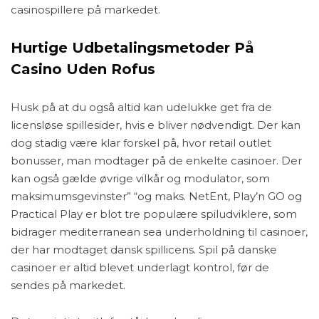
casinospillere på markedet.
Hurtige Udbetalingsmetoder På
Casino Uden Rofus
Husk på at du også altid kan udelukke get fra de
licensløse spillesider, hvis e bliver nødvendigt. Der kan
dog stadig være klar forskel på, hvor retail outlet
bonusser, man modtager på de enkelte casinoer. Der
kan også gælde øvrige vilkår og modulator, som
maksimumsgevinster” “og maks. NetEnt, Play’n GO og
Practical Play er blot tre populære spiludviklere, som
bidrager mediterranean sea underholdning til casinoer,
der har modtaget dansk spillicens. Spil på danske
casinoer er altid blevet underlagt kontrol, før de
sendes på markedet.