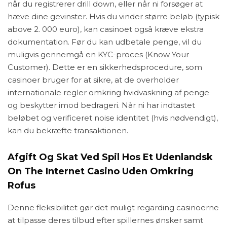
når du registrerer drill down, eller når ni forsøger at
hæve dine gevinster. Hvis du vinder større beløb (typisk
above 2. 000 euro), kan casinoet også kræve ekstra
dokumentation. Før du kan udbetale penge, vil du
muligvis gennemgå en KYC-proces (Know Your
Customer). Dette er en sikkerhedsprocedure, som
casinoer bruger for at sikre, at de overholder
internationale regler omkring hvidvaskning af penge
og beskytter imod bedrageri. Når ni har indtastet
beløbet og verificeret noise identitet (hvis nødvendigt),
kan du bekræfte transaktionen.
Afgift Og Skat Ved Spil Hos Et Udenlandsk
On The Internet Casino Uden Omkring
Rofus
Denne fleksibilitet gør det muligt regarding casinoerne
at tilpasse deres tilbud efter spillernes ønsker samt