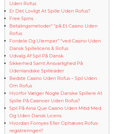
Uden Rofus
Er Det Lovligt At Spille Uden Rofus?
Free Spins
Betalingsmetoder” “på Et Casino Uden
Rofus
Fordele Og Ulemper” “ved Casino Uden
Dansk Spillelicens & Rofus
Udvalg Af Spil På Dansk
Sikkerhed Samt Ansvarlighed På
Udenlandske Spillesider
Bedste Casino Uden Rofus – Spil Uden
Om Rofus
Hvorfor Vælger Nogle Danske Spillere At
Spille På Casinoer Uden Rofus?
Spil På Ainsi Que Casino Uden Mitid Med
Og Uden Dansk Licens
Hvordan Fornyes Eller Ophæves Rofus-
registreringen?