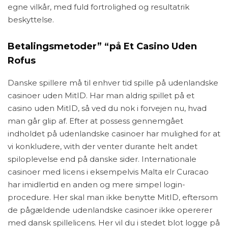
egne vilkår, med fuld fortrolighed og resultatrik
beskyttelse.
Betalingsmetoder” “på Et Casino Uden
Rofus
Danske spillere må til enhver tid spille på udenlandske
casinoer uden MitID. Har man aldrig spillet på et
casino uden MitID, så ved du nok i forvejen nu, hvad
man går glip af. Efter at possess gennemgået
indholdet på udenlandske casinoer har mulighed for at
vi konkludere, with der venter durante helt andet
spiloplevelse end på danske sider. Internationale
casinoer med licens i eksempelvis Malta elr Curacao
har imidlertid en anden og mere simpel login-
procedure. Her skal man ikke benytte MitID, eftersom
de pågældende udenlandske casinoer ikke opererer
med dansk spillelicens. Her vil du i stedet blot logge på