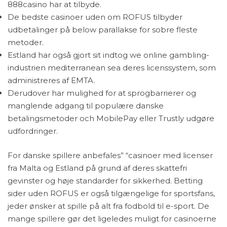
888casino har at tilbyde.
De bedste casinoer uden om ROFUS tilbyder
udbetalinger på below parallakse for sobre fleste
metoder.
Estland har også gjort sit indtog we online gambling-
industrien mediterranean sea deres licenssystem, som
administreres af EMTA.
Derudover har mulighed for at sprogbarrierer og
manglende adgang til populære danske
betalingsmetoder och MobilePay eller Trustly udgøre
udfordringer.
For danske spillere anbefales” “casinoer med licenser
fra Malta og Estland på grund af deres skattefri
gevinster og høje standarder for sikkerhed. Betting
sider uden ROFUS er også tilgængelige for sportsfans,
jeder ønsker at spille på alt fra fodbold til e-sport. De
mange spillere gør det ligeledes muligt for casinoerne