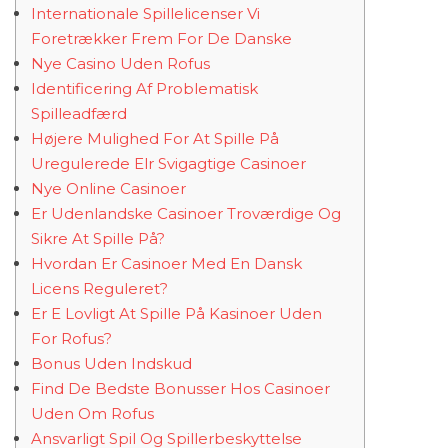
Internationale Spillelicenser Vi
Foretrækker Frem For De Danske
Nye Casino Uden Rofus
Identificering Af Problematisk
Spilleadfærd
Højere Mulighed For At Spille På
Uregulerede Elr Svigagtige Casinoer
Nye Online Casinoer
Er Udenlandske Casinoer Troværdige Og
Sikre At Spille På?
Hvordan Er Casinoer Med En Dansk
Licens Reguleret?
Er E Lovligt At Spille På Kasinoer Uden
For Rofus?
Bonus Uden Indskud
Find De Bedste Bonusser Hos Casinoer
Uden Om Rofus
Ansvarligt Spil Og Spillerbeskyttelse