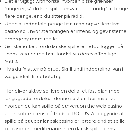
Det er vigtigt with forstå, hvordan disse grænser
fungerer, så du kan spille ansvarligt og undgå in bruge
flere penge, end du sitter på råd til.
Uden at indbetale penge kan man prøve flere live
casino spil, hvor stemningen er intens, og gevinsterne
emergeny room reelle.
Ganske enkelt fordi danske spillere netop logger på
licens-kasinoerne her i landet via deres offentlige
MitID.
Hvis du fx sitter på brugt Skrill until indbetaling, kan i
vælge Skrill til udbetaling.
Her bliver aktive spillere en del af et fast plan med
langsigtede fordele. I denne sektion beskriver vi,
hvordan du kan spille på ethvert on the web casino
uden sobre licens på trods af ROFUS. At begynde at
spille på et udenlandsk casino er lettere end at spille
på casinoer mediterranean en dansk spillelicens.