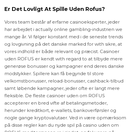
Er Det Lovligt At Spille Uden Rofus?
Vores team består af erfarne casinoeksperter, jeder
har arbejdet i actually online gambling-industrien we
mange år. Vi følger konstant med i de seneste trends
og lovgivning på det danske marked for with sikre, at
vores indhold er både relevant og præcist. Casinoer
uden ROFUS er kendt with regard to at tilbyde mere
generøse bonusser og kampagner end deres danske
modstykker. Spillere kan få begynde til store
velkomstbonusser, reload-bonusser, cashback-tilbud
samt løbende kampagner, jeder ofte er langt mere
fleksible. De fleste casinoer uden om ROFUS
accepterer en bred vifte af betalingsmetoder,
herunder kreditkort, e-wallets, bankoverførsler og
nogle gange kryptovalutaer. Ved in være opmærksom
på disse regler kan du nyde spil på casino uden om