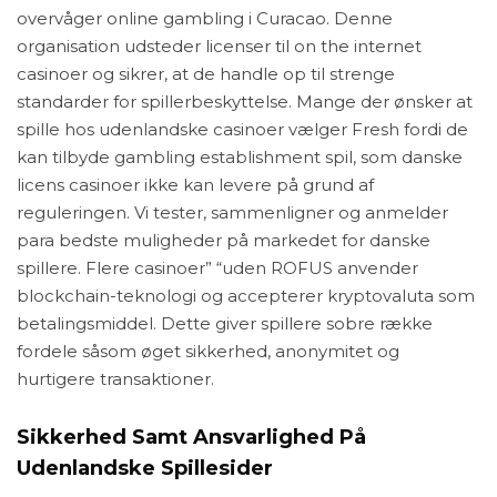
overvåger online gambling i Curacao. Denne
organisation udsteder licenser til on the internet
casinoer og sikrer, at de handle op til strenge
standarder for spillerbeskyttelse. Mange der ønsker at
spille hos udenlandske casinoer vælger Fresh fordi de
kan tilbyde gambling establishment spil, som danske
licens casinoer ikke kan levere på grund af
reguleringen. Vi tester, sammenligner og anmelder
para bedste muligheder på markedet for danske
spillere. Flere casinoer” “uden ROFUS anvender
blockchain-teknologi og accepterer kryptovaluta som
betalingsmiddel. Dette giver spillere sobre række
fordele såsom øget sikkerhed, anonymitet og
hurtigere transaktioner.
Sikkerhed Samt Ansvarlighed På
Udenlandske Spillesider