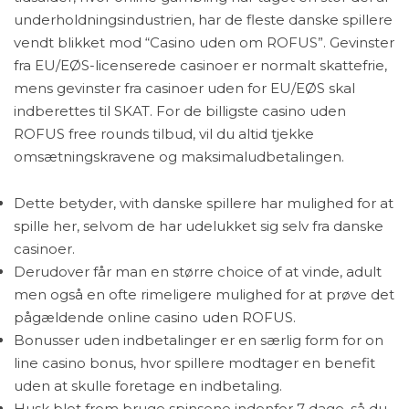
underholdningsindustrien, har de fleste danske spillere
vendt blikket mod “Casino uden om ROFUS”. Gevinster
fra EU/EØS-licenserede casinoer er normalt skattefrie,
mens gevinster fra casinoer uden for EU/EØS skal
indberettes til SKAT. For de billigste casino uden
ROFUS free rounds tilbud, vil du altid tjekke
omsætningskravene og maksimaludbetalingen.
Dette betyder, with danske spillere har mulighed for at
spille her, selvom de har udelukket sig selv fra danske
casinoer.
Derudover får man en større choice of at vinde, adult
men også en ofte rimeligere mulighed for at prøve det
pågældende online casino uden ROFUS.
Bonusser uden indbetalinger er en særlig form for on
line casino bonus, hvor spillere modtager en benefit
uden at skulle foretage en indbetaling.
Husk blot from bruge spinsene indenfor 7 dage, så du