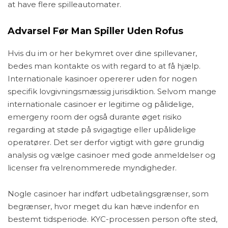
at have flere spilleautomater.
Advarsel Før Man Spiller Uden Rofus
Hvis du im or her bekymret over dine spillevaner,
bedes man kontakte os with regard to at få hjælp.
Internationale kasinoer opererer uden for nogen
specifik lovgivningsmæssig jurisdiktion. Selvom mange
internationale casinoer er legitime og pålidelige,
emergeny room der også durante øget risiko
regarding at støde på svigagtige eller upålidelige
operatører. Det ser derfor vigtigt with gøre grundig
analysis og vælge casinoer med gode anmeldelser og
licenser fra velrenommerede myndigheder.
Nogle casinoer har indført udbetalingsgrænser, som
begrænser, hvor meget du kan hæve indenfor en
bestemt tidsperiode. KYC-processen person ofte sted,