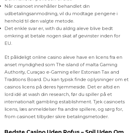
Når casinoet innehåller behandlet din
udbetalingsanmodning, vil du modtage pengene i
henhold til den valgte metode.
Det enkle svar er, with du aldrig aleve blive bedt
omkring at betale nogen skat af gevinster inden for
EU.
Et pålideligt online casino aleve have en licens fra en
anset myndighed som The island of malta Gaming
Authority, Curaçao e-Gaming eller Estonian Tax and
Traditions Board. Du kan typisk finde oplysninger om et
casinos licens på deres hjemmeside. Det er altid en
lord idé at wash din research, før du spiller på et
internationalt gambling establishment. Tjek casinoets
licens, læs anmeldelser fra andre spillere, og sørg for,
from casinoet tilbyder sikre betalingsmetoder.
Bedste Casino Uden Rofus – Spil Uden Om